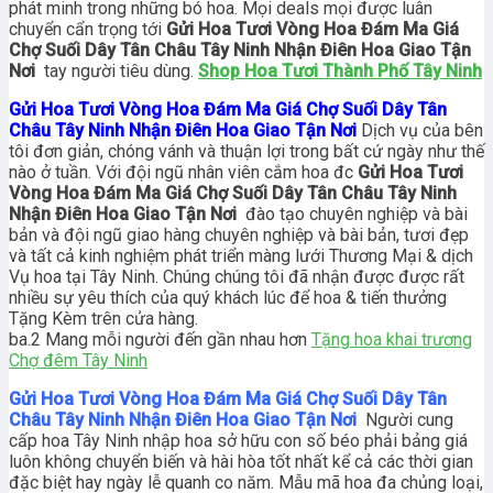
phát minh trong những bó hoa. Mọi deals mọi được luân
chuyển cẩn trọng tới
Gửi Hoa Tươi Vòng Hoa Đám Ma Giá
Chợ Suối Dây Tân Châu Tây Ninh Nhận Điên Hoa Giao Tận
Nơi
tay người tiêu dùng.
Shop Hoa Tươi Thành Phố Tây Ninh
Gửi Hoa Tươi Vòng Hoa Đám Ma Giá Chợ Suối Dây Tân
Châu Tây Ninh Nhận Điên Hoa Giao Tận Nơi
Dịch vụ của bên
tôi đơn giản, chóng vánh và thuận lợi trong bất cứ ngày như thế
nào ở tuần. Với đội ngũ nhân viên cắm hoa đc
Gửi Hoa Tươi
Vòng Hoa Đám Ma Giá Chợ Suối Dây Tân Châu Tây Ninh
Nhận Điên Hoa Giao Tận Nơi
đào tạo chuyên nghiệp và bài
bản và đội ngũ giao hàng chuyên nghiệp và bài bản, tươi đẹp
và tất cả kinh nghiệm phát triển màng lưới Thương Mại & dịch
Vụ hoa tại Tây Ninh. Chúng chúng tôi đã nhận được được rất
nhiều sự yêu thích của quý khách lúc để hoa & tiến thưởng
Tặng Kèm trên cửa hàng.
ba.2 Mang mỗi người đến gần nhau hơn
Tặng hoa khai trương
Chợ đêm Tây Ninh
Gửi Hoa Tươi Vòng Hoa Đám Ma Giá Chợ Suối Dây Tân
Châu Tây Ninh Nhận Điên Hoa Giao Tận Nơi
Người cung
cấp hoa Tây Ninh nhập hoa sở hữu con số béo phải bảng giá
luôn không chuyển biến và hài hòa tốt nhất kể cả các thời gian
đặc biệt hay ngày lễ quanh co năm. Mẫu mã hoa đa chủng loại,