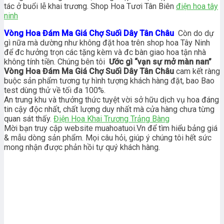
tác ở buổi lễ khai trương. Shop Hoa Tươi Tân Biên
điện hoa tây
ninh
Vòng Hoa Đám Ma Giá Chợ Suối Dây Tân Châu
Còn do dự
gì nữa mà dường như không đặt hoa trên shop hoa Tây Ninh
để đc hưởng trọn các tặng kèm và đc bàn giao hoa tận nhà
không tính tiền. Chúng bên tôi
Ước gì “vạn sự mở màn nan”
Vòng Hoa Đám Ma Giá Chợ Suối Dây Tân Châu
cam kết ràng
buộc sản phẩm tương tự hình tượng khách hàng đặt, bao Bao
test dùng thử về tối đa 100%.
An trung khu và thưởng thức tuyệt vời sở hữu dịch vụ hoa đáng
tin cậy độc nhất, chất lượng duy nhất mà cửa hàng chưa từng
quan sát thấy.
Điện Hoa Khai Trương Trảng Bàng
Mời bạn truy cập website muahoatuoi.Vn để tìm hiểu bảng giá
& mẫu dòng sản phẩm. Mọi câu hỏi, giúp ý chúng tôi hết sức
mong nhận được phản hồi tự quý khách hàng.