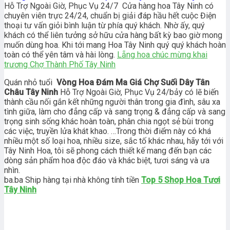
Hỗ Trợ Ngoài Giờ, Phục Vụ 24/7 Cửa hàng hoa Tây Ninh có
chuyên viên trực 24/24, chuẩn bị giải đáp hầu hết cuộc Điện
thoại tư vấn giỏi bình luận từ phía quý khách. Nhờ ấy, quý
khách có thể liên tưởng sở hữu cửa hàng bất kỳ bao giờ mong
muốn dùng hoa. Khi tới mang Hoa Tây Ninh quý quý khách hoàn
toàn có thể yên tâm và hài lòng.
Lẵng hoa chúc mừng khai
trương Chợ Thành Phố Tây Ninh
Quán nhỏ tuổi
Vòng Hoa Đám Ma Giá Chợ Suối Dây Tân
Châu Tây Ninh
Hỗ Trợ Ngoài Giờ, Phục Vụ 24/bảy có lẽ biến
thành cầu nối gắn kết những người thân trong gia đình, sâu xa
tình giữa, làm cho đẳng cấp và sang trọng & đẳng cấp và sang
trọng sinh sống khác hoàn toàn, phân chia ngọt sẻ bùi trong
các việc, truyền lửa khát khao. …Trong thời điểm này có khá
nhiều một số loại hoa, nhiều size, sắc tố khác nhau, hãy tới với
Tây Ninh Hoa, tôi sẽ phong cách thiết kế mang đến bạn các
dòng sản phẩm hoa độc đáo và khác biệt, tươi sáng và ưa
nhìn.
ba.ba Ship hàng tại nhà không tính tiền
Top 5 Shop Hoa Tươi
Tây Ninh