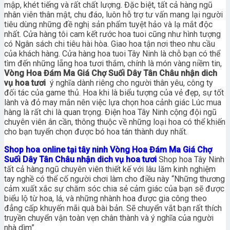
mập, khét tiếng và rất chất lượng. Đặc biệt, tất cả hàng ngũ
nhân viên thân mật, chu đáo, luôn hỗ trợ tư vấn mang lại người
tiêu dùng những đề nghị sản phẩm tuyệt hảo và lạ mắt độc
nhất. Cửa hàng tôi cam kết rước hoa tuoi cũng như hình tượng
có Ngân sách chi tiêu hài hòa. Giao hoa tận nơi theo nhu cầu
của khách hàng. Cửa hàng hoa tuoi Tây Ninh là chỗ bạn có thể
tìm đến những lẵng hoa tươi thắm, chính là món vàng niềm tin,
Vòng Hoa Đám Ma Giá Chợ Suối Dây Tân Châu nhận dich
vụ hoa tươi
ý nghĩa dành riêng cho người thân yêu, công ty
đối tác của game thủ. Hoa khi là biểu tượng của vẻ đẹp, sự tốt
lành và đỏ may mắn nên việc lựa chọn hoa cảnh giác Lúc mua
hàng là rất chi là quan trọng. Điện hoa Tây Ninh cộng đội ngũ
chuyên viên ân cần, thông thuộc về những loại hoa có thể khiến
cho bạn tuyển chọn được bó hoa tán thành duy nhất.
Shop hoa online tại tây ninh Vòng Hoa Đám Ma Giá Chợ
Suối Dây Tân Châu nhận dich vụ hoa tươi
Shop hoa Tây Ninh
tất cả hàng ngũ chuyên viên thiết kế với lâu lăm kinh nghiệm
tay nghề có thể cố người chơi làm cho điều này “Những thương
cảm xuất xắc sự chăm sóc chia sẻ cảm giác của bạn sẽ được
biểu lộ từ hoa, lá, và những nhành hoa được gia công theo
đẳng cấp khuyến mãi quà bài bản. Sẽ chuyển vắt bạn rất thích
truyền chuyển vận toàn vẹn chân thành và ý nghĩa của người
nhà dìm”.