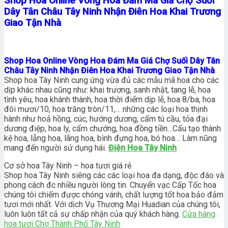
Shop Hoa Online Vòng Hoa Đám Ma Giá Chợ Suối
Dây Tân Châu Tây Ninh Nhận Điên Hoa Khai Trương
Giao Tận Nhà
Shop Hoa Online Vòng Hoa Đám Ma Giá Chợ Suối Dây Tân
Châu Tây Ninh Nhận Điên Hoa Khai Trương Giao Tận Nhà
Shop hoa Tây Ninh cung ứng vừa đủ các mẫu mã hoa cho các
dịp khác nhau cũng như: khai trương, sanh nhật, tang lễ, hoa
tình yêu, hoa khánh thành, hoa thời điểm dịp lễ, hoa 8/ba, hoa
đôi mươi/10, hoa trăng tròn/11,… những các loại hoa thịnh
hành như hoả hồng, cúc, hướng dương, cẩm tú cầu, tỏa đại
dương điệp, hoa ly, cẩm chướng, hoa đồng tiền…Cấu tạo thành
kệ hoa, lẵng hoa, lãng hoa, bình đựng hoa, bó hoa… Làm nũng
mang đến người sử dụng hái.
Điện Hoa Tây Ninh
Cơ sở hoa Tây Ninh – hoa tươi giá rẻ
Shop hoa Tây Ninh siêng các các loại hoa đa dạng, độc đáo và
phong cách đc nhiều người lòng tin. Chuyển vạc Cấp Tốc hoa
chúng tôi chiếm được chóng vánh, chất lượng tốt hoa bảo đảm
tươi mới nhất. Với dịch Vụ Thương Mại Huadian của chúng tôi,
luôn luôn tất cả sự chấp nhận của quý khách hàng.
Cửa hàng
hoa tươi Chợ Thành Phố Tây Ninh