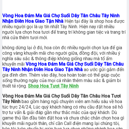
Vòng Hoa Đám Ma Giá Chợ Suối Dây Tân Châu Tây Ninh
Nhận Điên Hoa Giao Tận Nhà
Hiện tại đây là shop hoa được
nhiều người gọi là uy tín nhất Tây Ninh. Hiện nay rất nhiều
người lựa chọn hoa tươi để trang trí không gian tiệc và trang trí
nhà cửa thêm tươi mới.
không dừng lại ở đó, hoa còn đc nhiều người chọn lựa để gia
công vàng khuyến mãi cho người giữa, đồng đội, với nhiều ý
nghĩa sâu sắc & thông điệp không giống nhau mà tổ ấm
khuyến mãi
Vòng Hoa Đám Ma Giá Chợ Suối Dây Tân Châu
Tây Ninh Nhận Điên Hoa Giao Tận Nhà
ao ước gửi gắm đến
gia đình dìm. Thêm vào đây, hoa hoàn toàn có thể giúp cuộc
sống thường ngày của mọi cá nhân thêm màu sắc & giảm bi
thiết tẻ rộng.
Shop Hoa Tươi Tây Ninh
Vòng Hoa Đám Ma Giá Chợ Suối Dây Tân Châu Hoa Tươi
Tây Ninh
bao gồm hàng ngũ chuyên viên am hiểu sâu về hoa
túc trực 24/24, Lúc quý khách hàng có nhu cầu đặt hoa sẽ hỗ
trợ tư vấn & giải đáp gần như thắc mắc của quý khách. Dù
game thủ lần đầu tiên đặt hoa và chưa chắc chắn chọn hoa gì
khuyến mãi người thân, chỉ cần Call điện mang lại chúng tôi,
bên tôi luôn chuẩn bị giúp bạn lựa chọn những nhành hoa cân