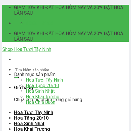
Skip
GIẢM 10% KHI ĐẶT HOA HÔM NAY VÀ 20% ĐẶT HOA
to
LẦN SAU
content
06:00 - 21:00
GIẢM 10% KHI ĐẶT HOA HÔM NAY VÀ 20% ĐẶT HOA
LẦN SAU
Shop Hoa Tươi Tây Ninh
Tìm
Danh mục sản phẩm
kiếm:
Hoa Tươi Tây Ninh
Hoa Tặng 20/10
Giỏ hàng
Hoa Sinh Nhật
Hoa Khai Trương
Chưa có sản phẩm trong giỏ hàng.
Hoa Chia Buồn
Hoa Tươi Tây Ninh
Hoa Tặng 20/10
Hoa Sinh Nhật
Hoa Khai Trương