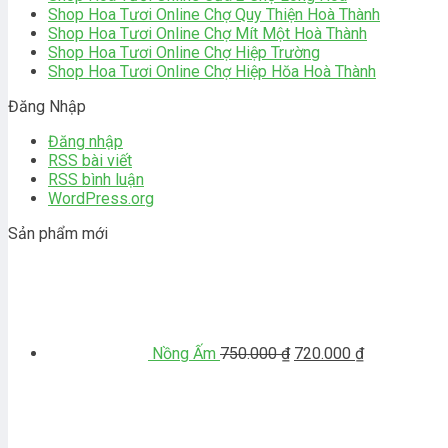
Shop Hoa Tươi Online Chợ Quy Thiện Hoà Thành
Shop Hoa Tươi Online Chợ Mít Một Hoà Thành
Shop Hoa Tươi Online Chợ Hiệp Trường
Shop Hoa Tươi Online Chợ Hiệp Hŏa Hoà Thành
Đăng Nhập
Đăng nhập
RSS bài viết
RSS bình luận
WordPress.org
Sản phẩm mới
Giá
Giá
gốc
hiện
là:
tại
750.000 ₫.
là:
720.000 ₫.
Nồng Ấm
750.000
₫
720.000
₫
Giá
G
gốc
h
là:
tạ
700.000 ₫.
là
6