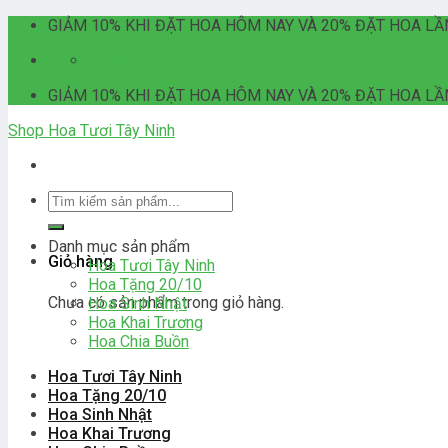
Skip
GIẢM 10% KHI ĐẶT HOA HÔM NAY VÀ 20% ĐẶT HOA LẦ
to
06:00 - 21:00
content
GIẢM 10% KHI ĐẶT HOA HÔM NAY VÀ 20% ĐẶT HOA LẦ
Shop Hoa Tươi Tây Ninh
Tìm
kiếm:
Danh mục sản phẩm
Giỏ hàng
Hoa Tươi Tây Ninh
Hoa Tặng 20/10
Chưa có sản phẩm trong giỏ hàng.
Hoa Sinh Nhật
Hoa Khai Trương
Hoa Chia Buồn
Hoa Tươi Tây Ninh
Hoa Tặng 20/10
Hoa Sinh Nhật
Hoa Khai Trương