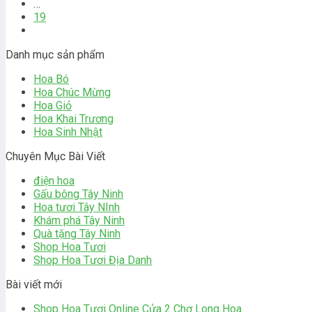
…
19
Danh mục sản phẩm
Hoa Bó
Hoa Chúc Mừng
Hoa Giỏ
Hoa Khai Trương
Hoa Sinh Nhật
Chuyên Mục Bài Viết
điện hoa
Gấu bông Tây Ninh
Hoa tươi Tây NInh
Khám phá Tây Ninh
Quà tặng Tây Ninh
Shop Hoa Tươi
Shop Hoa Tươi Địa Danh
Bài viết mới
Shop Hoa Tươi Online Cửa 2 Chợ Long Hoa