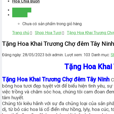
Hoa Chia Buồn
Đăng nhập
Giỏ hàng
Chưa có sản phẩm trong giỏ hàng.
Trang chủ
Shop Hoa Tươi
Tặng Hoa Khai Trương Chợ
Tặng Hoa Khai Trương Chợ đêm Tây Nin
Đăng ngày: 28/05/2023 bởi admin. Lượt xem: 103
Danh mục:
S
Tặng Hoa Khai
Tặng Hoa Khai Trương Chợ đêm Tây Ninh
C
bông hoa tươi đẹp tuyệt vời để biểu hiện tình yêu, s
việc trồng và chăm sóc hoa, chúng tôi cam đoan đe
tâm huyết.
Chúng tôi kiêu hãnh với sự đa chủng loại của sản ph
dị, từ bỏ các hoa lá cổ điển như hồng, lyly, hoa cúc