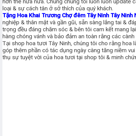
hơn thế nữa nữa. Chúng chúng tôi luôn luôn update c
loại & sự cách tân ở sở thích của quý khách.
Tặng Hoa Khai Trương Chợ đêm Tây Ninh Tây Ninh
nghiệp & thân mật và gần gũi, sẵn sàng lắng tai & đ
trọng đều đáng chăm sóc & bên tôi cam kết mang lạ
hàng chóng vánh và bảo đảm an toàn rằng các cành h
Tại shop hoa tươi Tây Ninh, chúng tôi cho rằng hoa 
góp thêm phần có tác dụng ngày càng tăng niềm vui
thụ sự tuyệt vời của hoa tươi tại shop tôi & minh ch