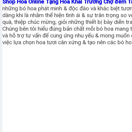
Shop Hoa Online Tặng Hoa Khai Trương Chợ đêm T
những bó hoa phát minh & độc đáo và khác biệt tương 
dàng khi là nhằm thể hiện tình ái & sự trân trọng so
quà, thiệp chúc mừng, giỏi những thiết bị bày diễn t
Chúng bên tôi hiểu đúng bản chất mỗi bó hoa mang tr
và hỗ trợ tư vấn để cung ứng nhu yếu & mong muốn c
việc lựa chọn hoa tươi cân xứng & tạo nên các bó ho