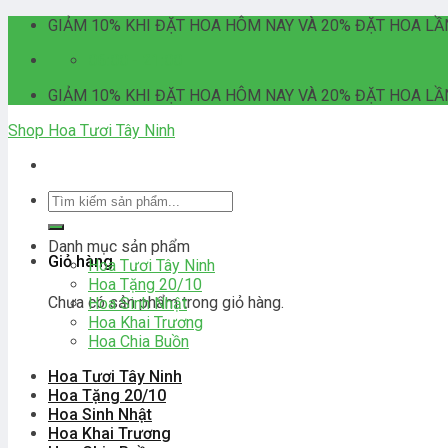
Skip
GIẢM 10% KHI ĐẶT HOA HÔM NAY VÀ 20% ĐẶT HOA LẦ
to
06:00 - 21:00
content
GIẢM 10% KHI ĐẶT HOA HÔM NAY VÀ 20% ĐẶT HOA LẦ
Shop Hoa Tươi Tây Ninh
Tìm
kiếm:
Danh mục sản phẩm
Giỏ hàng
Hoa Tươi Tây Ninh
Hoa Tặng 20/10
Chưa có sản phẩm trong giỏ hàng.
Hoa Sinh Nhật
Hoa Khai Trương
Hoa Chia Buồn
Hoa Tươi Tây Ninh
Hoa Tặng 20/10
Hoa Sinh Nhật
Hoa Khai Trương