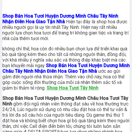
Shop Bán Hoa Tươi Huyện Dương Minh Châu Tây Ninh
Nhận Điên Hoa Giao Tận Nhà
Hiện tại đây là shop hoa được
nhiều người gọi là uy tín nhất Tây Ninh. Hiện nay rất nhiều
người lựa chọn hoa tươi để trang trí không gian tiệc và trang trí
nhà cửa thêm tươi mới.
không chỉ thế, hoa còn đc nhiều bạn chọn lựa để triển khai quà
bộ quà tặng kèm theo cho tất cả những người thân, đồng đội,
với khá nhiều ý nghĩa sâu sắc và thông điệp khác biệt mà các
bạn khuyến mãi ngay
Shop Bán Hoa Tươi Huyện Dương Minh
Châu Tây Ninh Nhận Điên Hoa Giao Tận Nhà
ước ao gửi
gắm đến người nhà thừa nhận. Thêm vào chỗ này, hoa có thể
góp cuộc sống đời thường của mỗi cá nhân thêm sắc tố và
giảm bi thảm tẻ rộng.
Shop Hoa Tươi Tây Ninh
Shop Bán Hoa Tươi Huyện Dương Minh Châu Hoa Tươi Tây
Ninh
gồm đội ngũ nhân viên thông đạt sâu về hoa thường trực
24/24, Lúc người sử dụng có nhu cầu đặt hoa có thể tư vấn &
trả lời đa số câu hỏi của người tiêu dùng. Dù game thủ thứ 1
đặt hoa và không biết chọn hoa gì bộ quà tặng kèm theo người
thân, chỉ việc Call điện đến bên tôi, chúng tôi luôn luôn sẵn
sàng giúp đ DELTA SPORTỡ bạn lựa chọn những nhành hoa