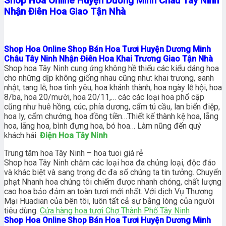
Shop Hoa Online Huyện Dương Minh Châu Tây Ninh
Nhận Điên Hoa Giao Tận Nhà
Shop Hoa Online Shop Bán Hoa Tươi Huyện Dương Minh
Châu Tây Ninh Nhận Điên Hoa Khai Trương Giao Tận Nhà
Shop hoa Tây Ninh cung ứng không hề thiếu các kiểu dáng hoa
cho những dịp không giống nhau cũng như: khai trương, sanh
nhật, tang lễ, hoa tình yêu, hoa khánh thành, hoa ngày lễ hội, hoa
8/ba, hoa 20/mười, hoa 20/11,… các các loại hoa phổ cập
cũng như huê hồng, cúc, phía dương, cẩm tú cầu, lan biển điệp,
hoa ly, cẩm chướng, hoa đồng tiền…Thiết kế thành kệ hoa, lẵng
hoa, lãng hoa, bình đựng hoa, bó hoa… Làm nũng đến quý
khách hái.
Điện Hoa Tây Ninh
Trung tâm hoa Tây Ninh – hoa tuoi giá rẻ
Shop hoa Tây Ninh chăm các loại hoa đa chủng loại, độc đáo
và khác biệt và sang trọng đc đa số chúng ta tin tưởng. Chuyển
phạt Nhanh hoa chúng tôi chiếm được nhanh chóng, chất lượng
cao hoa bảo đảm an toàn tươi mới nhất. Với dịch Vụ Thương
Mại Huadian của bên tôi, luôn tất cả sự bằng lòng của người
tiêu dùng.
Cửa hàng hoa tươi Chợ Thành Phố Tây Ninh
Shop Hoa Online Shop Bán Hoa Tươi Huyện Dương Minh