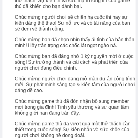
thử thách! Sự kiên trì và sức mạnh lòng tin của game
thủ đã khiến cho bạn đánh bại.
Chúc mừng người chơi sẽ chiến hạ cuộc thi hay sự
kiện dáng thể thao! Sự nỗ lực và có tài năng của bạn
sẽ đem về thành công.
Chúc mừng bạn đã chọn nhìn thấy ái tình của bản thân
mình! Hãy trân trọng các chốc lát ngọt ngào nà.
Chúc mừng bạn đã đáng nhớ 1 kỷ nguyên mới ở cuộc
sống! Sự trưởng thành và cải cách và phát triển của
người chơi đang điều chỉnh.
Chúc mừng người chơi đang mở màn dự án công trình
mới! Sự phát minh sáng tạo & kiên tâm của người chơi
đáng đề cao.
Chúc mừng game thủ đã đón nhận bổ sung member
mới trong gia đình! Tình yêu thương và sự quan tâm
không giới hạn đang tràn đầy.
Chúc mừng game thủ đã vượt qua một thử thách cần
thiết trong cuộc sống! Sự kiên nhẫn và sức khỏe của
người chơi không hề đong đoái.