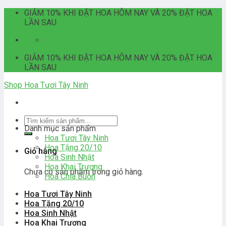
Skip
GIẢM 10% KHI ĐẶT HOA HÔM NAY VÀ 20% ĐẶT HOA
to
LẦN SAU
content
06:00 - 21:00
GIẢM 10% KHI ĐẶT HOA HÔM NAY VÀ 20% ĐẶT HOA
LẦN SAU
Shop Hoa Tươi Tây Ninh
Tìm
Danh mục sản phẩm
kiếm:
Hoa Tươi Tây Ninh
Hoa Tặng 20/10
Giỏ hàng
Hoa Sinh Nhật
Hoa Khai Trương
Chưa có sản phẩm trong giỏ hàng.
Hoa Chia Buồn
Hoa Tươi Tây Ninh
Hoa Tặng 20/10
Hoa Sinh Nhật
Hoa Khai Trương