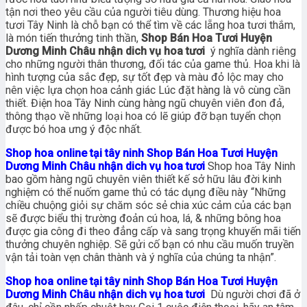
tận nơi theo yêu cầu của người tiêu dùng. Thương hiệu hoa
tươi Tây Ninh là chỗ bạn có thể tìm về các lẵng hoa tươi thắm,
là món tiến thưởng tinh thần,
Shop Bán Hoa Tươi Huyện
Dương Minh Châu nhận dich vụ hoa tươi
ý nghĩa dành riêng
cho những người thân thương, đối tác của game thủ. Hoa khi là
hình tượng của sắc đẹp, sự tốt đẹp và màu đỏ lộc may cho
nên việc lựa chọn hoa cảnh giác Lúc đặt hàng là vô cùng cần
thiết. Điện hoa Tây Ninh cùng hàng ngũ chuyên viên đon đả,
thông thạo về những loại hoa có lẽ giúp đỡ bạn tuyển chọn
được bó hoa ưng ý độc nhất.
Shop hoa online tại tây ninh Shop Bán Hoa Tươi Huyện
Dương Minh Châu nhận dich vụ hoa tươi
Shop hoa Tây Ninh
bao gồm hàng ngũ chuyên viên thiết kế sở hữu lâu đời kinh
nghiệm có thể nuốm game thủ có tác dụng điều này “Những
chiều chuộng giỏi sự chăm sóc sẻ chia xúc cảm của các bạn
sẽ được biểu thị trường đoản cú hoa, lá, & những bông hoa
được gia công đi theo đẳng cấp và sang trọng khuyến mãi tiến
thưởng chuyên nghiệp. Sẽ gửi cố bạn có nhu cầu muốn truyền
vận tải toàn vẹn chân thành và ý nghĩa của chúng ta nhận”.
Shop hoa online tại tây ninh Shop Bán Hoa Tươi Huyện
Dương Minh Châu nhận dich vụ hoa tươi
Dù người chơi đã ở