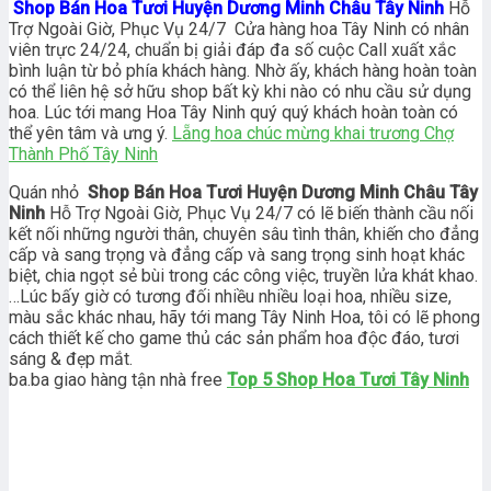
Shop Bán Hoa Tươi Huyện Dương Minh Châu Tây Ninh
Hỗ
Trợ Ngoài Giờ, Phục Vụ 24/7 Cửa hàng hoa Tây Ninh có nhân
viên trực 24/24, chuẩn bị giải đáp đa số cuộc Call xuất xắc
bình luận từ bỏ phía khách hàng. Nhờ ấy, khách hàng hoàn toàn
có thể liên hệ sở hữu shop bất kỳ khi nào có nhu cầu sử dụng
hoa. Lúc tới mang Hoa Tây Ninh quý quý khách hoàn toàn có
thể yên tâm và ưng ý.
Lẵng hoa chúc mừng khai trương Chợ
Thành Phố Tây Ninh
Quán nhỏ
Shop Bán Hoa Tươi Huyện Dương Minh Châu Tây
Ninh
Hỗ Trợ Ngoài Giờ, Phục Vụ 24/7 có lẽ biến thành cầu nối
kết nối những người thân, chuyên sâu tình thân, khiến cho đẳng
cấp và sang trọng và đẳng cấp và sang trọng sinh hoạt khác
biệt, chia ngọt sẻ bùi trong các công việc, truyền lửa khát khao.
…Lúc bấy giờ có tương đối nhiều nhiều loại hoa, nhiều size,
màu sắc khác nhau, hãy tới mang Tây Ninh Hoa, tôi có lẽ phong
cách thiết kế cho game thủ các sản phẩm hoa độc đáo, tươi
sáng & đẹp mắt.
ba.ba giao hàng tận nhà free
Top 5 Shop Hoa Tươi Tây Ninh