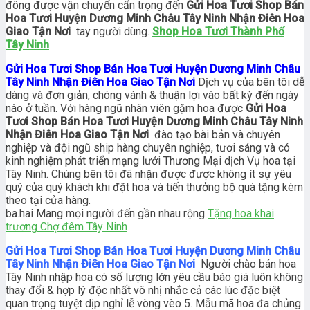
đông được vận chuyển cẩn trọng đến
Gửi Hoa Tươi Shop Bán
Hoa Tươi Huyện Dương Minh Châu Tây Ninh Nhận Điên Hoa
Giao Tận Nơi
tay người dùng.
Shop Hoa Tươi Thành Phố
Tây Ninh
Gửi Hoa Tươi Shop Bán Hoa Tươi Huyện Dương Minh Châu
Tây Ninh Nhận Điên Hoa Giao Tận Nơi
Dịch vụ của bên tôi dễ
dàng và đơn giản, chóng vánh & thuận lợi vào bất kỳ đến ngày
nào ở tuần. Với hàng ngũ nhân viên gặm hoa được
Gửi Hoa
Tươi Shop Bán Hoa Tươi Huyện Dương Minh Châu Tây Ninh
Nhận Điên Hoa Giao Tận Nơi
đào tạo bài bản và chuyên
nghiệp và đội ngũ ship hàng chuyên nghiệp, tươi sáng và có
kinh nghiệm phát triển mạng lưới Thương Mại dịch Vụ hoa tại
Tây Ninh. Chúng bên tôi đã nhận được được không ít sự yêu
quý của quý khách khi đặt hoa và tiến thưởng bộ quà tặng kèm
theo tại cửa hàng.
ba.hai Mang mọi người đến gần nhau rộng
Tặng hoa khai
trương Chợ đêm Tây Ninh
Gửi Hoa Tươi Shop Bán Hoa Tươi Huyện Dương Minh Châu
Tây Ninh Nhận Điên Hoa Giao Tận Nơi
Người chào bán hoa
Tây Ninh nhập hoa có số lượng lớn yêu cầu báo giá luôn không
thay đổi & hợp lý độc nhất vô nhị nhắc cả các lúc đặc biệt
quan trọng tuyệt dịp nghỉ lễ vòng vèo 5. Mẫu mã hoa đa chủng