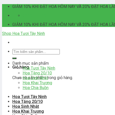
Skip
GIẢM 10% KHI ĐẶT HOA HÔM NAY VÀ 20% ĐẶT HOA LẦ
to
06:00 - 21:00
content
GIẢM 10% KHI ĐẶT HOA HÔM NAY VÀ 20% ĐẶT HOA LẦ
Shop Hoa Tươi Tây Ninh
Tìm
kiếm:
Danh mục sản phẩm
Giỏ hàng
Hoa Tươi Tây Ninh
Hoa Tặng 20/10
Chưa có sản phẩm trong giỏ hàng.
Hoa Sinh Nhật
Hoa Khai Trương
Hoa Chia Buồn
Hoa Tươi Tây Ninh
Hoa Tặng 20/10
Hoa Sinh Nhật
Hoa Khai Trương