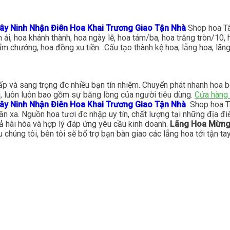
ây Ninh Nhận Điên Hoa Khai Trương Giao Tận Nhà
Shop hoa T
nh ái, hoa khánh thành, hoa ngày lễ, hoa tám/ba, hoa trăng tròn/1
 cẩm chướng, hoa đồng xu tiền…Cấu tạo thành kệ hoa, lẵng hoa, lã
ấp và sang trọng đc nhiều bạn tín nhiệm. Chuyển phát nhanh hoa
i, luôn luôn bao gồm sự bằng lòng của người tiêu dùng.
Cửa hàng 
ây Ninh Nhận Điên Hoa Khai Trương Giao Tận Nhà
Shop hoa Tâ
ần xa. Nguồn hoa tươi đc nhập uy tín, chất lượng tại những địa đ
ả hài hòa và hợp lý đáp ứng yêu cầu kinh doanh.
Lãng Hoa Mừng 
 chúng tôi, bên tôi sẽ bổ trợ bạn bàn giao các lẵng hoa tới tận 