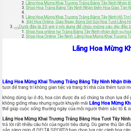
Lãng Hoa Mừng Khai Trương Trảng Bàng Tây Ninh Nhận Đ
Shop Hoa Trảng Bàng Tây Ninh Nhận Điên Hoa Giao Tận 
Lãng Hoa Mừng Khai Trương Trảng Bàng Tây Ninh Hỗ Trợ 
Đặt Hoa Online, Giao Ngay, Đúng Giờ Gửi Hoa Tươi Lãng 
Dưới đây là 20 gợi ý nội dung để chúc mừng các dịp đặc b
Shop hoa online tại Trảng Bàng Tây Ninh nhận dich vụ ho
Shop Hoa Online Tây Ninh Lãng Hoa Mừng Khai Trương T
Lãng Hoa Mừng Kha
Lãng Hoa Mừng Khai Trương Trảng Bàng Tây Ninh Nhận Đi
tươi để trang trí không gian tiệc và trang trí nhà cửa thêm tươi m
không dừng lại ở đó, hoa còn được đa số chúng ta chọn lựa để g
không giống nhau nhưng người khuyến mãi
Lãng Hoa Mừng Kha
thể giúp cuộc sống thường ngày của mỗi người thêm sắc tố & sút
Lãng Hoa Mừng Khai Trương Trảng Bàng Hoa Tươi Tây Ninh
trả lời rất nhiều câu hỏi của người tiêu dùng. Dù game thủ lần đầ
sẵn sàng giúp đ DELTA SPORTỡ bạn chọn lựa các cành hoa cân