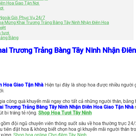
iên Hoa Giao Tận Nơi
Nơi
Ngoài Giờ, Phục Vụ 24/7
Hoa Mừng Khai Trương Trảng Bàng Tây Ninh Nhận Điên Hoa
iệt
a tươi
rảng Bàng
i Trương Trảng Bàng Tây Ninh Nhận Điê
ên Hoa Giao Tận Nhà
Hiện tại đây là shop hoa được nhiều người gọ
ới.
ia công quà khuyến mãi ngay cho tất cả những người thân, bằng h
i Trương Trảng Bàng Tây Ninh Nhận Điên Hoa Giao Tận Nhà
 bi tráng tẻ rộng.
Shop Hoa Tươi Tây Ninh
gồm đội ngũ chuyên viên thông suốt sâu về hoa thường trực 24/24
u tiên đặt hoa & không biết chọn hoa gì khuyến mãi người thân tron
 xứng.
Shop hoa online Chợ đêm Tây Ninh