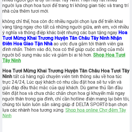
người lựa chọn hoa tươi để trang trí không gian tiệc và trang trí
nhà cửa thêm tươi mới.
không chỉ thế, hoa còn đc nhiều người chọn lựa để triển khai
vàng tặng ngay cho tất cả những người giữa, anh em, với nhiều
ý nghĩa và thông điệp khác biệt nhưng các bạn tặng ngay
Hoa
Tươi Mừng Khai Trương Huyện Tân Châu Tây Ninh Nhận
Điên Hoa Giao Tận Nhà
ao ước đưa gắm tới thành viên gia
đình nhấn. Thêm vào đó, hoa có thể giúp cuộc sống của mỗi
người bổ sung màu sắc và giảm bi ai tẻ hơn.
Shop Hoa Tươi
Tây Ninh
Hoa Tươi Mừng Khai Trương Huyện Tân Châu Hoa Tươi Tây
Ninh
tất cả hàng ngũ chuyên viên tinh thông sâu về hoa túc
trực 24/24, Lúc quý khách có nhu cầu đặt hoa sẽ tư vấn và
giải đáp đều thắc mắc của quý khách. Dù game thủ lần đầu
tiên đặt hoa và chưa chắc chắn chọn hoa gì khuyến mãi ngay
người thân trong gia đình, chỉ cần hotline điện mang lại bên tôi,
chúng tôi luôn luôn sẵn sàng giúp đ DELTA SPORTỡ bạn chọn
lựa các nhành hoa tương xứng.
Shop hoa online Chợ đêm Tây
Ninh