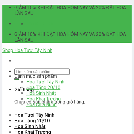
Skip
GIẢM 10% KHI ĐẶT HOA HÔM NAY VÀ 20% ĐẶT HOA
to
LẦN SAU
content
06:00 - 21:00
GIẢM 10% KHI ĐẶT HOA HÔM NAY VÀ 20% ĐẶT HOA
LẦN SAU
Shop Hoa Tươi Tây Ninh
Tìm
Danh mục sản phẩm
kiếm:
Hoa Tươi Tây Ninh
Hoa Tặng 20/10
Giỏ hàng
Hoa Sinh Nhật
Hoa Khai Trương
Chưa có sản phẩm trong giỏ hàng.
Hoa Chia Buồn
Hoa Tươi Tây Ninh
Hoa Tặng 20/10
Hoa Sinh Nhật
Hoa Khai Trương