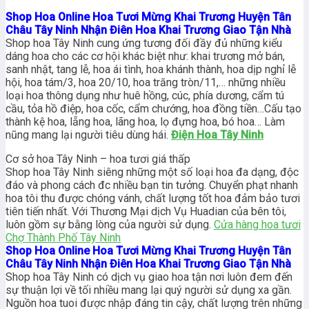
Shop Hoa Online Hoa Tươi Mừng Khai Trương Huyện Tân
Châu Tây Ninh Nhận Điên Hoa Khai Trương Giao Tận Nhà
Shop hoa Tây Ninh cung ứng tương đối đầy đủ những kiểu
dáng hoa cho các cơ hội khác biệt như: khai trương mở bán,
sanh nhật, tang lễ, hoa ái tình, hoa khánh thành, hoa dịp nghỉ lễ
hội, hoa tám/3, hoa 20/10, hoa trăng tròn/11,… những nhiều
loại hoa thông dụng như huê hồng, cúc, phía dương, cẩm tú
cầu, tỏa hồ điệp, hoa cốc, cẩm chướng, hoa đồng tiền…Cấu tạo
thành kệ hoa, lẵng hoa, lãng hoa, lọ đựng hoa, bó hoa… Làm
nũng mang lại người tiêu dùng hái.
Điện Hoa Tây Ninh
Cơ sở hoa Tây Ninh – hoa tươi giá thấp
Shop hoa Tây Ninh siêng những một số loại hoa đa dạng, độc
đáo và phong cách đc nhiều bạn tin tưởng. Chuyển phạt nhanh
hoa tôi thu được chóng vánh, chất lượng tốt hoa đảm bảo tươi
tiên tiến nhất. Với Thương Mại dịch Vụ Huadian của bên tôi,
luôn gồm sự bằng lòng của người sử dụng.
Cửa hàng hoa tươi
Chợ Thành Phố Tây Ninh
Shop Hoa Online Hoa Tươi Mừng Khai Trương Huyện Tân
Châu Tây Ninh Nhận Điên Hoa Khai Trương Giao Tận Nhà
Shop hoa Tây Ninh có dịch vụ giao hoa tận nơi luôn đem đến
sự thuận lợi về tối nhiều mang lại quý người sử dụng xa gần.
Nguồn hoa tuoi được nhập đáng tin cậy, chất lượng trên những