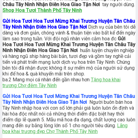
Châu Tây Ninh Nhận Điên Hoa Giao Tận Nơi
tay người dùng.
Shop Hoa Tươi Thành Phố Tây Ninh
Gửi Hoa Tươi Hoa Tươi Mừng Khai Trương Huyện Tân Châu
Tây Ninh Nhận Điên Hoa Giao Tận Nơi
Dịch vụ của bên tôi dễ
dàng và đơn giản, chóng vánh & thuận tiện vào bất kể đến ngày
làm sao trong tuần. Với đội ngũ nhân viên cắm hoa đc
Gửi
Hoa Tươi Hoa Tươi Mừng Khai Trương Huyện Tân Châu Tây
Ninh Nhận Điên Hoa Giao Tận Nơi
huấn luyện chuyên nghiệp
và hàng ngũ ship hàng bài bản, tươi đẹp và gồm tay nghề cải
tiến và phát triển mạng lưới dịch vụ hoa trên Tây Ninh. Chúng
bên tôi đã nhận được không ít sự mếm mộ của người sử dụng
khi để hoa & quà khuyến mãi trên shop.
ba.2 Mang mọi cá nhân đến gần nhau hơn
Tặng hoa khai
trương Chợ đêm Tây Ninh
Gửi Hoa Tươi Hoa Tươi Mừng Khai Trương Huyện Tân Châu
Tây Ninh Nhận Điên Hoa Giao Tận Nơi
Người buôn bán hoa
Tây Ninh nhập hoa với con số lớn phải giá luôn luôn ổn định và
hài hòa độc nhất nói cả những thời điểm đặc biệt hay thời
điểm dịp lễ quanh 5. Mẫu mã hoa đa dạng, chất lượng cao luôn
mang đến sự bằng lòng lớn số 1 cho người tiêu dùng.
Lãng
hoa khai trương đẹp Chợ Thành Phố Tây Ninh