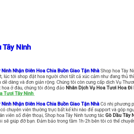
u Tây Ninh
y Ninh Nhận Điên Hoa Chia Buồn Giao Tận Nhà
Shop hoa Tây Ni
ết, lúc tới shop đặt hoa người chơi tất cả xúc cảm như đang thủ 
n dễ dàng và đơn giản rộng. Chúng tôi còn cung cấp dịch Vụ Thươ
t hoa ở đâu, chúng tôi đông đảo
Nhân Dịch Vụ Hoa Tươi Hoa Đi 
a Tươi Tây Ninh
y Ninh Nhận Điên Hoa Chia Buồn Giao Tận Nhà
Có nhị phương p
 sẽ có chuyên viên thường trực bất kể khi nào để support và góp 
hân viên số điện thoại, Shop hoa Tây Ninh tương tác
Gò Dầu Tây N
tôi sẽ giúp đỡ bạn. Đảm bảo trong tầm 1h-2h bên tôi có thể chuyể