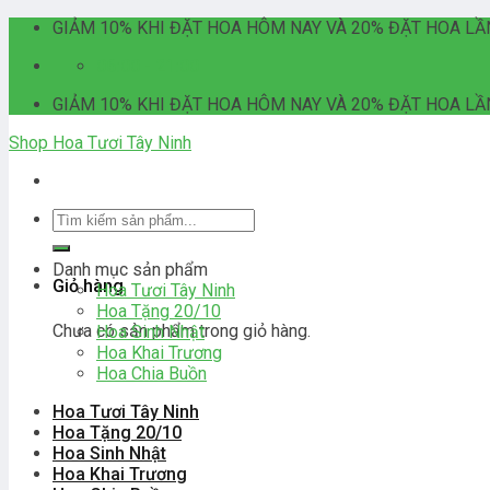
Skip
GIẢM 10% KHI ĐẶT HOA HÔM NAY VÀ 20% ĐẶT HOA LẦ
to
06:00 - 21:00
content
GIẢM 10% KHI ĐẶT HOA HÔM NAY VÀ 20% ĐẶT HOA LẦ
Shop Hoa Tươi Tây Ninh
Tìm
kiếm:
Danh mục sản phẩm
Giỏ hàng
Hoa Tươi Tây Ninh
Hoa Tặng 20/10
Chưa có sản phẩm trong giỏ hàng.
Hoa Sinh Nhật
Hoa Khai Trương
Hoa Chia Buồn
Hoa Tươi Tây Ninh
Hoa Tặng 20/10
Hoa Sinh Nhật
Hoa Khai Trương