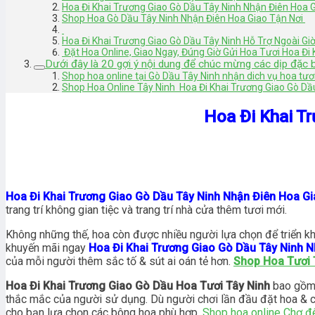
Hoa Đi Khai Trương Giao Gò Dầu Tây Ninh Nhận Điên Hoa 
Shop Hoa Gò Dầu Tây Ninh Nhận Điên Hoa Giao Tận Nơi
Hoa Đi Khai Trương Giao Gò Dầu Tây Ninh Hỗ Trợ Ngoài Gi
Đặt Hoa Online, Giao Ngay, Đúng Giờ Gửi Hoa Tươi Hoa Đi
Dưới đây là 20 gợi ý nội dung để chúc mừng các dịp đặc b
Shop hoa online tại Gò Dầu Tây Ninh nhận dich vụ hoa tươ
Shop Hoa Online Tây Ninh Hoa Đi Khai Trương Giao Gò Dầ
Hoa Đi Khai T
Hoa Đi Khai Trương Giao Gò Dầu Tây Ninh Nhận Điên Hoa G
trang trí không gian tiệc và trang trí nhà cửa thêm tươi mới.
Không những thế, hoa còn được nhiều người lựa chọn để triển kha
khuyến mãi ngay
Hoa Đi Khai Trương Giao Gò Dầu Tây Ninh 
của mỗi người thêm sắc tố & sút ai oán tẻ hơn.
Shop Hoa Tươi 
Hoa Đi Khai Trương Giao Gò Dầu Hoa Tươi Tây Ninh
bao gồm 
thắc mắc của người sử dụng. Dù người chơi lần đầu đặt hoa & chưa
cho bạn lựa chọn các bông hoa phù hợp.
Shop hoa online Chợ đ