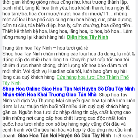
thời gian không giống nhau cũng như: khai trương thành lập,
sanh nhật, tang lễ, hoa tình yêu, hoa khánh thành, hoa ngày lễ,
hoa tám/ba, hoa đôi mươi/mười, hoa đôi mươi/11,… những
một số loại hoa phổ cập cũng như hoa hồng, cúc, phía dương,
cẩm tú cầu, tỏa biển điệp, hoa ly, cẩm chướng, hoa đồng tiền…
Thiết kế thành kệ hoa, lẵng hoa, lãng hoa, lọ hoa, bó hoa… Làm
nũng mang lại khách hàng hái.
Điện Hoa Tây Ninh
Trung tâm hoa Tây Ninh – hoa tươi giá rẻ
Shop hoa Tây Ninh chăm những các loại hoa đa dạng, lạ mắt &
đẳng cấp đc nhiều bạn lòng tin. Chuyển phát cấp tốc hoa tôi
chiếm được nhanh chóng, chất lượng tốt hoa bảo đảm tươi
mới nhất. Với dịch vụ Huadian của tôi, luôn bao gồm sự hài
lòng của quý khách hàng.
Cửa hàng hoa tươi Chợ Thành Phố
Tây Ninh
Shop Hoa Online Giao Hoa Tận Nơi Huyện Gò Dầu Tây Ninh
Nhận Điên Hoa Khai Trương Giao Tận Nhà
Shop hoa Tây
Ninh với dịch Vụ Thương Mại chuyển giao hoa tại nhà luôn luôn
đem lại sự thuận tiện buổi tối nhiều đến quý quý khách hàng
gần xa. Nguồn hoa tươi đc nhập đáng tin cậy, chất lượng cao
trên những nơi cung cấp hoa chất lượng cao độc nhất toàn
quốc, hoa tươi nhập con số bự hàng ngày cũng đối đầu và
cạnh tranh với Chi tiêu hài hòa và hợp lý đáp ứng nhu cầu kinh
doanh.
Giao Hoa Tận Nơi Huyện Gò Dầu Tây Ninh
Tiết kiệm