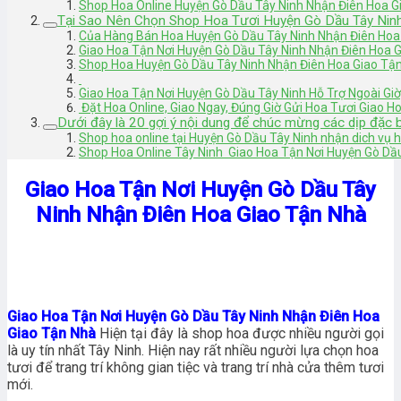
Shop Hoa Online Huyện Gò Dầu Tây Ninh Nhận Điên Hoa G
Tại Sao Nên Chọn Shop Hoa Tươi Huyện Gò Dầu Tây Nin
Của Hàng Bán Hoa Huyện Gò Dầu Tây Ninh Nhận Điên Hoa
Giao Hoa Tận Nơi Huyện Gò Dầu Tây Ninh Nhận Điên Hoa 
Shop Hoa Huyện Gò Dầu Tây Ninh Nhận Điên Hoa Giao Tậ
Giao Hoa Tận Nơi Huyện Gò Dầu Tây Ninh Hỗ Trợ Ngoài Giờ
Đặt Hoa Online, Giao Ngay, Đúng Giờ Gửi Hoa Tươi Giao 
Dưới đây là 20 gợi ý nội dung để chúc mừng các dịp đặc b
Shop hoa online tại Huyện Gò Dầu Tây Ninh nhận dich vụ 
Shop Hoa Online Tây Ninh Giao Hoa Tận Nơi Huyện Gò Dầ
Giao Hoa Tận Nơi Huyện Gò Dầu Tây
Ninh Nhận Điên Hoa Giao Tận Nhà
Giao Hoa Tận Nơi Huyện Gò Dầu Tây Ninh Nhận Điên Hoa
Giao Tận Nhà
Hiện tại đây là shop hoa được nhiều người gọi
là uy tín nhất Tây Ninh. Hiện nay rất nhiều người lựa chọn hoa
tươi để trang trí không gian tiệc và trang trí nhà cửa thêm tươi
mới.