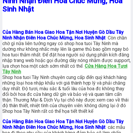
Ninh Nhận Điên Hoa Chúc Mừng, Hoa
Sinh Nhật
Của Hàng Bán Hoa Giao Hoa Tận Nơi Huyện Gò Dầu Tây
Ninh Nhận Điên Hoa Chúc Mừng, Hoa Sinh Nhật
Còn chần
chờ gì nữa liên tưởng ngay có shop hoa tuoi Tây Ninh mà
dường như không nhấc máy lên là game thủ bao gồm ngay bó
hoa tuoi thắm nhất. Để đặt hoa người sử dụng phấn kích đăng
nhập trang web hoặc gọi đường dây nóng nhằm được support,
lựa chọn hoa một cách sớm nhất có thể.
Cửa Hàng Hoa Tươi
Tây Ninh
Shop hoa tuoi Tây Ninh chuyên cung cấp đến quý khách hàng
những loại hoa nhập khẩu với giá thành hợp lý và phải chăng
duy nhất. Độ tươi, màu sắc & tuổi lâu của hoa đc không thay
đổi bởi hoa đc cửa hàng dữ gìn và bảo vệ và quan tâm cẩn
thận. Thương Mại & Dịch Vụ tại chỗ này được xem cao về thái
độ thân thiết, nhiệt tình của chuyên viên. không dừng lại ở đó
Shop hoa Tây Ninh rất có thể họa tiết thiết kế
Của Hàng Bán Hoa Giao Hoa Tận Nơi Huyện Gò Dầu Tây
Ninh Nhận Điên Hoa Chúc Mừng, Hoa Sinh Nhật
các mẫu
hoa đi theo nhu cầu của khách hàng đảm bảo sẽ làm chấp