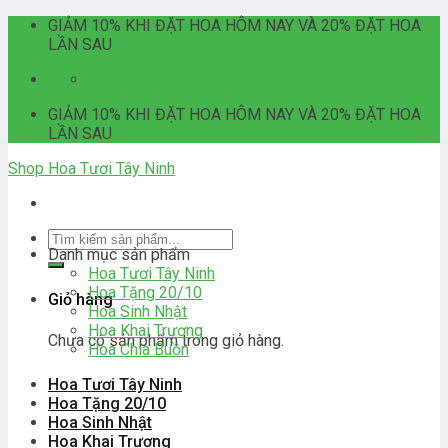
Skip
GIẢM 10% KHI ĐẶT HOA HÔM NAY VÀ 20% ĐẶT HOA
to
LẦN SAU
content
06:00 - 21:00
GIẢM 10% KHI ĐẶT HOA HÔM NAY VÀ 20% ĐẶT HOA
LẦN SAU
Shop Hoa Tươi Tây Ninh
Tìm
Danh mục sản phẩm
kiếm:
Hoa Tươi Tây Ninh
Hoa Tặng 20/10
Giỏ hàng
Hoa Sinh Nhật
Hoa Khai Trương
Chưa có sản phẩm trong giỏ hàng.
Hoa Chia Buồn
Hoa Tươi Tây Ninh
Hoa Tặng 20/10
Hoa Sinh Nhật
Hoa Khai Trương