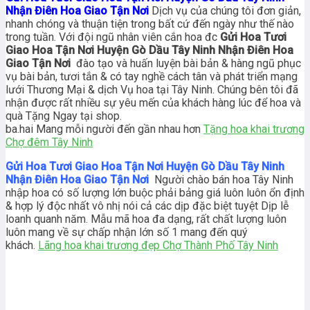
Nhận Điên Hoa Giao Tận Nơi
Dịch vụ của chúng tôi đơn giản,
nhanh chóng và thuận tiện trong bất cứ đến ngày như thế nào
trong tuần. Với đội ngũ nhân viên cắn hoa đc
Gửi Hoa Tươi
Giao Hoa Tận Nơi Huyện Gò Dầu Tây Ninh Nhận Điên Hoa
Giao Tận Nơi
đào tạo và huấn luyện bài bản & hàng ngũ phục
vụ bài bản, tươi tắn & có tay nghề cách tân và phát triển mạng
lưới Thương Mại & dịch Vụ hoa tại Tây Ninh. Chúng bên tôi đã
nhận được rất nhiều sự yêu mến của khách hàng lúc để hoa và
quà Tặng Ngay tại shop.
ba.hai Mang mỗi người đến gần nhau hơn
Tặng hoa khai trương
Chợ đêm Tây Ninh
Gửi Hoa Tươi Giao Hoa Tận Nơi Huyện Gò Dầu Tây Ninh
Nhận Điên Hoa Giao Tận Nơi
Người chào bán hoa Tây Ninh
nhập hoa có số lượng lớn buộc phải bảng giá luôn luôn ổn định
& hợp lý độc nhất vô nhị nói cả các dịp đặc biệt tuyệt Dịp lễ
loanh quanh năm. Mẫu mã hoa đa dạng, rất chất lượng luôn
luôn mang về sự chấp nhận lớn số 1 mang đến quý
khách.
Lãng hoa khai trương đẹp Chợ Thành Phố Tây Ninh