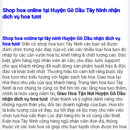
Shop hoa online tại Huyện Gò Dầu Tây Ninh nhận
dich vụ hoa tươi
Shop hoa online tại tây ninh Huyện Gò Dầu nhận dich vụ
hoa tươi
Đến có shop hoa tuoi Tây Ninh các bạn sẽ được
đắm chìm trong sắc đẹp của vô vàn các nhiều loại hoa tuoi đc
nhập từ các căn vườn hoa to, khét tiếng & chất lượng cao. Đặc
biệt, gồm hàng ngũ nhân viên ân cần, chu đáo, luôn support
cho quý khách những đề xuất dòng sản phẩm tuyệt hảo & độc
đáo và khác biệt nhất. Thương hiệu tôi cam kết ràng buộc lấy
hoa tươi như biểu tượng với Ngân sách hài hòa. Giao hoa tại
nhà theo nhu yếu của quý khách hàng. Trung tâm hoa tuoi Tây
Ninh là nơi chúng ta cũng có thể tìm tới các lẵng hoa tuoi thắm,
chính là món vàng niềm tin,
Giao Hoa Tận Nơi Huyện Gò Dầu
nhận dich vụ hoa tươi
chân thành và ý nghĩa dành riêng cho
những người thân yêu, đối tác doanh nghiệp của bạn. Hoa khi
là biểu tượng của vẻ đẹp, sự tốt đẹp và lộc may cho nên việc
chọn lựa hoa cẩn thận Lúc đặt hàng khi là vô cùng cần thiết.
Điện hoa Tây Ninh cộng hàng ngũ nhân viên đon đả, thông
thuộc về các loài hoa sẽ giúp cho bạn tuyển chọn được bó hoa