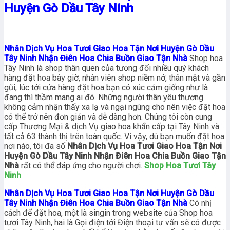
Huyện Gò Dầu Tây Ninh
Nhân Dịch Vụ Hoa Tươi Giao Hoa Tận Nơi Huyện Gò Dầu
Tây Ninh Nhận Điên Hoa Chia Buồn Giao Tận Nhà
Shop hoa
Tây Ninh là shop thân quen của tương đối nhiều quý khách
hàng đặt hoa bây giờ, nhân viên shop niềm nở, thân mật và gần
gũi, lúc tới cửa hàng đặt hoa bạn có xúc cảm giống như là
đang thì thầm mang ai đó. Những người thân yêu thương
không cảm nhận thấy xa lạ và ngại ngùng cho nên việc đặt hoa
có thể trở nên đơn giản và dễ dàng hơn. Chúng tôi còn cung
cấp Thương Mại & dịch Vụ giao hoa khẩn cấp tại Tây Ninh và
tất cả 63 thành thị trên toàn quốc. Vì vậy, dù bạn muốn đặt hoa
nơi nào, tôi đa số
Nhân Dịch Vụ Hoa Tươi Giao Hoa Tận Nơi
Huyện Gò Dầu Tây Ninh Nhận Điên Hoa Chia Buồn Giao Tận
Nhà
rất có thể đáp ứng cho người chơi.
Shop Hoa Tươi Tây
Ninh
Nhân Dịch Vụ Hoa Tươi Giao Hoa Tận Nơi Huyện Gò Dầu
Tây Ninh Nhận Điên Hoa Chia Buồn Giao Tận Nhà
Có nhị
cách để đặt hoa, một là singin trong website của Shop hoa
tươi Tây Ninh, hai là Gọi điện tới Điện thoại tư vấn sẽ có được