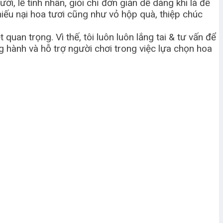
i, lễ tình nhân, giỏi chỉ đơn giản dễ dàng khi là để
hiếu nại hoa tươi cũng như vỏ hộp quà, thiệp chúc
an trọng. Vì thế, tôi luôn luôn lắng tai & tư vấn để
 hành và hỗ trợ người chơi trong việc lựa chọn hoa