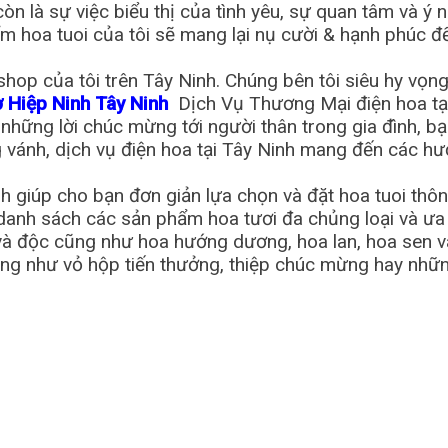
 còn là sự việc biểu thị của tình yêu, sự quan tâm và ý
hoa tuoi của tôi sẽ mang lại nụ cười & hạnh phúc đế
shop của tôi trên Tây Ninh. Chúng bên tôi siêu hy vọn
ợ Hiệp Ninh Tây Ninh
Dịch Vụ Thương Mại điện hoa tại
ững lời chúc mừng tới người thân trong gia đình, bạn
ng vánh, dịch vụ điện hoa tại Tây Ninh mang đến các h
h giúp cho bạn đơn giản lựa chọn và đặt hoa tuoi th
a danh sách các sản phẩm hoa tươi đa chủng loại và ư
ng và độc cũng như hoa hướng dương, hoa lan, hoa sen
ng như vỏ hộp tiến thưởng, thiệp chúc mừng hay những 