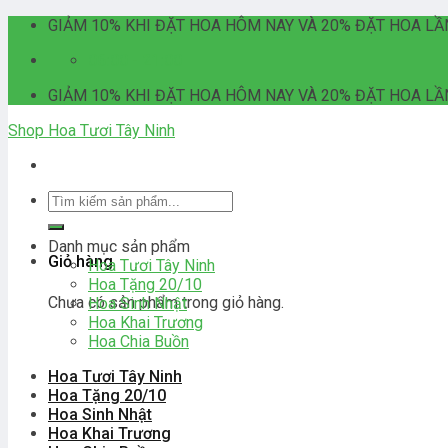
Skip
GIẢM 10% KHI ĐẶT HOA HÔM NAY VÀ 20% ĐẶT HOA LẦ
to
06:00 - 21:00
content
GIẢM 10% KHI ĐẶT HOA HÔM NAY VÀ 20% ĐẶT HOA LẦ
Shop Hoa Tươi Tây Ninh
Tìm
kiếm:
Danh mục sản phẩm
Giỏ hàng
Hoa Tươi Tây Ninh
Hoa Tặng 20/10
Chưa có sản phẩm trong giỏ hàng.
Hoa Sinh Nhật
Hoa Khai Trương
Hoa Chia Buồn
Hoa Tươi Tây Ninh
Hoa Tặng 20/10
Hoa Sinh Nhật
Hoa Khai Trương