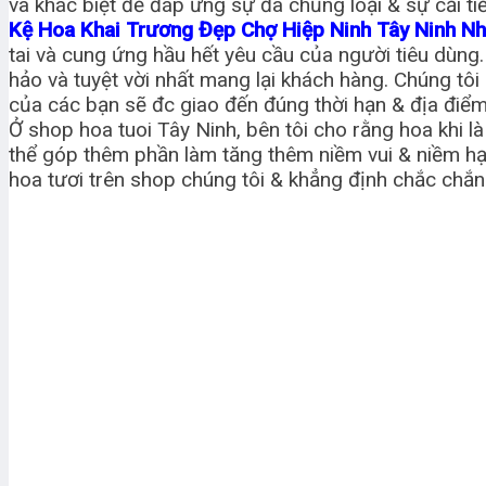
và khác biệt để đáp ứng sự đa chủng loại & sự cải ti
Kệ Hoa Khai Trương Đẹp Chợ Hiệp Ninh Tây Ninh N
tai và cung ứng hầu hết yêu cầu của người tiêu dùng
hảo và tuyệt vời nhất mang lại khách hàng. Chúng t
của các bạn sẽ đc giao đến đúng thời hạn & địa điể
Ở shop hoa tuoi Tây Ninh, bên tôi cho rằng hoa khi l
thể góp thêm phần làm tăng thêm niềm vui & niềm hạ
hoa tươi trên shop chúng tôi & khẳng định chắc chắ