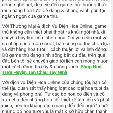
công nghệ net, đem về đến game thủ thưởng thức
mua hàng hoa tươi dễ dàng & chóng vánh gần tại
ngành ngọn của game thủ.
Với Thương Mại & dịch Vụ Điện Hoa Online, game
thủ không cần thiết phải thoát ra khỏi ngôi nhà, di
chuyển hay tìm kiếm shop hoa. Chỉ yêu cầu một vài
cú nhấp chuột con chuột, bạn cũng có thể chọn lựa
và đặt hàng hoa tươi 1 cách thuận lợi và linh động.
Dù game thủ đang sinh sống bất cứ đâu trên quả
đât, bên tôi sẽ chuyển giao tới liên can mong muốn
một cách đáng tin cậy & chóng vánh.
Shop Hoa
Tươi Huyện Tân Châu Tây Ninh
Với dịch vụ Điện Hoa Online của chúng tôi, bạn có
thể tậu quan sát thấy hàng loạt các loại hoa tuoi đa
dạng và phong phú. Từ các bó hoa cổ điển và cổ
xưa cho đến những họa tiết thiết kế tân tiến và phát
minh, bên tôi khẳng định mang đến đến người chơi
những bó hoa tươi vui, lạ mắt & sở hữu chân thành