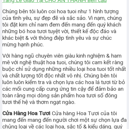
Tang Lễ Giao Tại CHỢ AN THẠNH Bến cầu
Chúng bên tôi luôn coi hoa tuoi như 1 hình tượng
của tình yêu, sự đẹp đẽ và sắc sảo. Vì nạm, chúng
tôi đặt kim chỉ nam đem đến mang đến quý khách
những bó hoa tươi tuyệt vời, thiết kế độc đáo và
khác biệt & với thông điệp tình yêu và sự chúc
mừng hạnh phúc.
Với hàng ngũ chuyên viên giàu kinh nghiệm & ham
mê với nghệ thuật hoa tuoi, chúng tôi cam kết ràng
buộc chỉ sử dụng những nhiều loại hoa tuoi tốt nhất
và chất lượng tốt độc nhất vô nhị. Chúng bên tôi
luôn luôn kiểm tra và chọn lựa các hoa lá tươi từ bỏ
các mối cung cấp cung ứng tin cậy để đảm bảo an
toàn rằng mọi dòng sản phẩm hoa tươi số đông
tươi thế hệ và thơm ngạt ngào.
Cửa Hàng Hoa Tươi
Cửa hàng Hoa Tươi của tôi
mang đến mang đến người chơi một sự chọn lựa đa
chủng loại về các loại hoa, sắc tố & kiểu dáng. quý