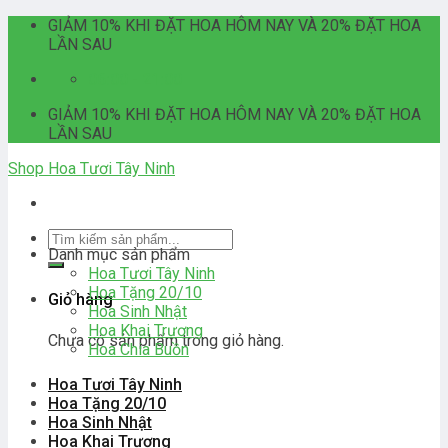
Skip
GIẢM 10% KHI ĐẶT HOA HÔM NAY VÀ 20% ĐẶT HOA
to
LẦN SAU
content
06:00 - 21:00
GIẢM 10% KHI ĐẶT HOA HÔM NAY VÀ 20% ĐẶT HOA
LẦN SAU
Shop Hoa Tươi Tây Ninh
Tìm
Danh mục sản phẩm
kiếm:
Hoa Tươi Tây Ninh
Hoa Tặng 20/10
Giỏ hàng
Hoa Sinh Nhật
Hoa Khai Trương
Chưa có sản phẩm trong giỏ hàng.
Hoa Chia Buồn
Hoa Tươi Tây Ninh
Hoa Tặng 20/10
Hoa Sinh Nhật
Hoa Khai Trương