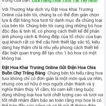
trọng của bạn.
Cửa Hàng Hoa Tươi Tại Tây Ninh
Với Thương Mại dịch Vụ Đặt Hoa Khai Trương
Online của bên tôi, chúng ta có thể đơn giản chọn
lựa & đặt hàng hoa tươi từ danh mục đa chủng loại
của bên tôi. Chúng bên tôi cung ứng những bó hoa
độc đáo & tinh tế, có phong cách thiết kế để phản
ánh phong cách & thông điệp của tổ chức của bạn.
quý khách rất có thể cấu hình thiết lập sắc tố, kiểu
dáng hay thậm chí là nhu yếu phong cách thiết kế
đặc biệt quan trọng để tạo cho 1 bó hoa có một
không hai.
Đặt Hoa Khai Trương Online Gửi Điện Hoa Chia
Buồn Chợ Trảng Bàng
Chúng bên tôi hiểu rằng hoa
tuoi không chỉ có đơn giản là một món quà ưa nhìn,
nhưng còn sở hữu ở mọi người chân thành và ý
nghĩa thâm thúy. Vì cầm, tôi cam kết ràng buộc
dùng những loại hoa tươi chất lượng cao và tươi vui
tốt nhất nhằm đảm bảo an toàn rằng mọi hoa lá có
thể tràn đầy sức sống và có lẽ gửi đi thông điệp