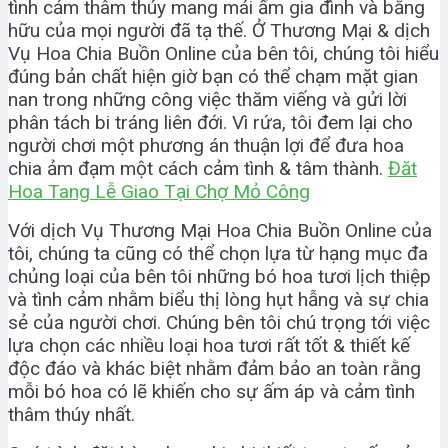
tình cảm thâm thúy mang mái ấm gia đình và bằng
hữu của mọi người đã tạ thế. Ở Thương Mại & dịch
Vụ Hoa Chia Buồn Online của bên tôi, chúng tôi hiểu
đúng bản chất hiện giờ bạn có thể chạm mặt gian
nan trong những công việc thăm viếng và gửi lời
phân tách bi tráng liên đới. Vì rứa, tôi đem lại cho
người chơi một phương án thuận lợi để đưa hoa
chia ảm đạm một cách cảm tình & tâm thành.
Đăt
Hoa Tang Lễ Giao Tại Chợ Mỏ Công
Với dịch Vụ Thương Mại Hoa Chia Buồn Online của
tôi, chúng ta cũng có thể chọn lựa từ hạng mục đa
chủng loại của bên tôi những bó hoa tươi lịch thiệp
và tình cảm nhằm biểu thị lòng hụt hẫng và sự chia
sẻ của người chơi. Chúng bên tôi chú trọng tới việc
lựa chọn các nhiều loại hoa tươi rất tốt & thiết kế
độc đáo và khác biệt nhằm đảm bảo an toàn rằng
mỗi bó hoa có lẽ khiến cho sự ấm áp và cảm tình
thâm thúy nhất.