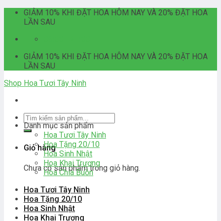
Skip
GIẢM 10% KHI ĐẶT HOA HÔM NAY VÀ 20% ĐẶT HOA
to
LẦN SAU
content
06:00 - 21:00
GIẢM 10% KHI ĐẶT HOA HÔM NAY VÀ 20% ĐẶT HOA
LẦN SAU
Shop Hoa Tươi Tây Ninh
Tìm
Danh mục sản phẩm
kiếm:
Hoa Tươi Tây Ninh
Hoa Tặng 20/10
Giỏ hàng
Hoa Sinh Nhật
Hoa Khai Trương
Chưa có sản phẩm trong giỏ hàng.
Hoa Chia Buồn
Hoa Tươi Tây Ninh
Hoa Tặng 20/10
Hoa Sinh Nhật
Hoa Khai Trương