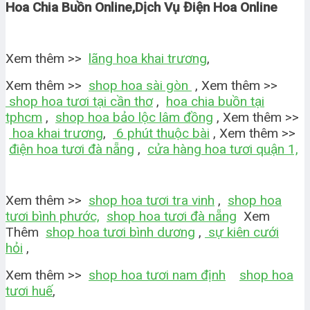
Hoa Chia Buồn Online,Dịch Vụ Điện Hoa Online
Xem thêm >>
lãng hoa khai trương
,
Xem thêm >>
shop hoa sài gòn
, Xem thêm >>
shop hoa tươi tại cần thơ
,
hoa chia buồn tại
tphcm
,
shop hoa bảo lộc lâm đồng
, Xem thêm >>
hoa khai trương
,
6 phút thuộc bài
, Xem thêm >>
điện hoa tươi đà nẵng
,
cửa hàng hoa tươi quận 1,
Xem thêm >>
shop hoa tươi tra vinh
,
shop hoa
tươi bình phước,
shop hoa tươi đà nẵng
Xem
Thêm
shop hoa tươi bình dương
,
sự kiên cưới
hỏi
,
Xem thêm >>
shop hoa tươi nam định
shop hoa
tươi huế
,