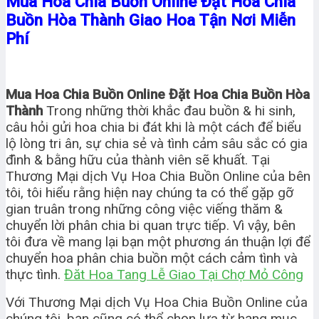
Mua Hoa Chia Buồn Online Đặt Hoa Chia
Buồn Hòa Thành Giao Hoa Tận Nơi Miễn
Phí
Mua Hoa Chia Buồn Online Đặt Hoa Chia Buồn Hòa
Thành
Trong những thời khắc đau buồn & hi sinh,
câu hỏi gửi hoa chia bi đát khi là một cách để biểu
lộ lòng tri ân, sự chia sẻ và tình cảm sâu sắc có gia
đình & bằng hữu của thành viên sẽ khuất. Tại
Thương Mại dịch Vụ Hoa Chia Buồn Online của bên
tôi, tôi hiểu rằng hiện nay chúng ta có thể gặp gỡ
gian truân trong những công việc viếng thăm &
chuyển lời phân chia bi quan trực tiếp. Vì vậy, bên
tôi đưa về mang lại bạn một phương án thuận lợi để
chuyển hoa phân chia buồn một cách cảm tình và
thực tình.
Đăt Hoa Tang Lễ Giao Tại Chợ Mỏ Công
Với Thương Mại dịch Vụ Hoa Chia Buồn Online của
chúng tôi, bạn cũng có thể chọn lựa từ hạng mục