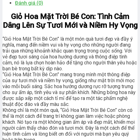
Đánh giá (0)
Giỏ Hoa Mặt Trời Bé Con: Tình Cảm
Dâng Lên Sự Tươi Mới và Niềm Hy Vọng
“Giỏ Hoa Mặt Trời Bé Con” là một món quà tươi đẹp và đầy ý
nghĩa, mang đến niềm vui và hy vọng cho những người đang
trải qua những khoảnh khắc quan trọng trong cuộc sống. Với
vẻ đẹp tươi sáng của hoa hướng dương và thông điệp tình
cảm, nó là lựa chọn hoàn hảo để tặng cho người thân yêu hoặc
bạn bè trong bất kỳ dịp nào.
“Giỏ Hoa Mặt Trời Bé Con” mang trong mình một thông điệp
của sự tươi mới và niềm hy vọng, giống như mặt trời mới mọc
vào mỗi buổi sáng. Sắc hoa hướng dương rực rỡ tượng trưng
cho sự ấm áp, tình yêu và sự phấn khích. Những bông hoa này
được sắp xếp một cách tỉ mỉ để tạo ra một tác phẩm nghệ
thuật độc đáo và đầy màu sắc.
Không chỉ là một món quà, “Giỏ Hoa Mặt Trời Bé Con” còn có
thể là một cách để trang trí không gian làm việc hoặc phòng
khách. Nó tạo ra một không gian ấm áp và đẹp mắt, khiến mọi
người cảm thấy chào đón và tươi mới. Đây là một cách để thể
hiện tình cảm và lòng biết ơn đối với người mà bạn yêu quý
hoặc trân trọng.