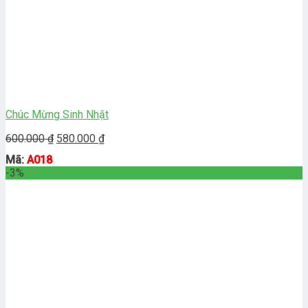
Chúc Mừng Sinh Nhật
Giá
Giá
600.000
₫
580.000
₫
gốc
hiện
Mã:
A018
là:
tại
-3%
600.000 ₫.
là:
580.000 ₫.