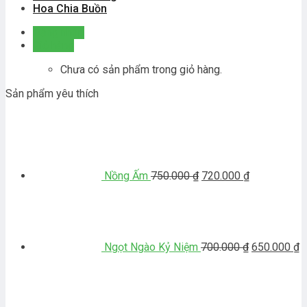
Hoa Chia Buồn
Đăng nhập
Giỏ hàng
Chưa có sản phẩm trong giỏ hàng.
Sản phẩm yêu thích
Giá
Giá
gốc
hiện
là:
tại
750.000 ₫.
là:
720.000 ₫.
Nồng Ấm
750.000
₫
720.000
₫
Giá
G
gốc
h
là:
tạ
700.000 ₫.
là
6
Ngọt Ngào Kỷ Niệm
700.000
₫
650.000
₫
Giá
Gi
gốc
hi
là:
tại
600.000 ₫.
là: