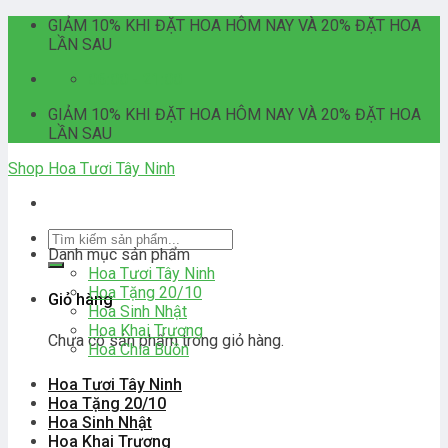
Skip
GIẢM 10% KHI ĐẶT HOA HÔM NAY VÀ 20% ĐẶT HOA
to
LẦN SAU
content
06:00 - 21:00
GIẢM 10% KHI ĐẶT HOA HÔM NAY VÀ 20% ĐẶT HOA
LẦN SAU
Shop Hoa Tươi Tây Ninh
Tìm
Danh mục sản phẩm
kiếm:
Hoa Tươi Tây Ninh
Hoa Tặng 20/10
Giỏ hàng
Hoa Sinh Nhật
Hoa Khai Trương
Chưa có sản phẩm trong giỏ hàng.
Hoa Chia Buồn
Hoa Tươi Tây Ninh
Hoa Tặng 20/10
Hoa Sinh Nhật
Hoa Khai Trương