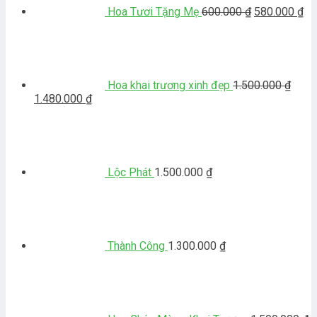
58
Hoa Tươi Tặng Mẹ
600.000
₫
580.000
₫
Hoa khai trương xinh đẹp
1.500.000
₫
Giá
Giá
1.480.000
₫
gốc
hiện
là:
tại
1.500.000 ₫.
là:
1.480.000 ₫.
Lộc Phát
1.500.000
₫
Thành Công
1.300.000
₫