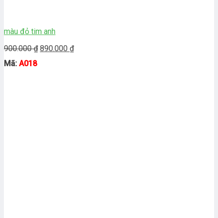
màu đỏ tim anh
Giá
Giá
900.000
₫
890.000
₫
gốc
hiện
Mã:
A018
là:
tại
900.000 ₫.
là:
890.000 ₫.