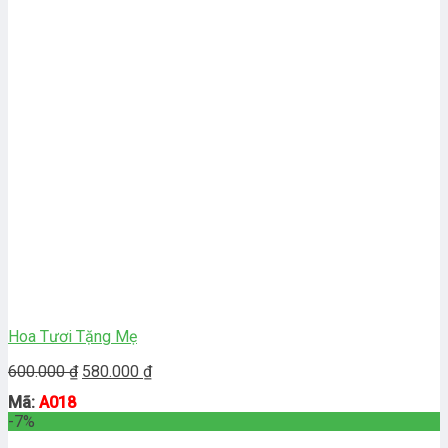
Hoa Tươi Tặng Mẹ
Giá
Giá
600.000
₫
580.000
₫
gốc
hiện
Mã:
A018
là:
tại
-7%
600.000 ₫.
là:
580.000 ₫.