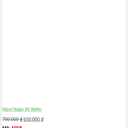
Ngọt Ngào Kỷ Niệm
Giá
Giá
700.000
₫
650.000
₫
gốc
hiện