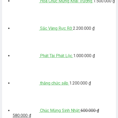
Hoa Chúc Mừng Khai Trương
1.500.000
₫
Sắc Vàng Rực Rỡ
2.200.000
₫
Phát Tài Phát Lộc
1.000.000
₫
thăng chức sếp
1.200.000
₫
Chúc Mừng Sinh Nhật
600.000
₫
Giá
Giá
580.000
₫