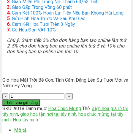
2.
Giao Miễn Phí Trong Nội Thành 63/63 Tỉnh
3.
Giao Gấp Trong Vòng 60 phút
4.
Cam Kết 100% Hoàn Lại Tiền Nếu Bạn Không Hài Lòng
5.
Gửi Hình Hoa Trước Và Sau Khi Giao
6.
Cam Kết Hoa Tươi Trên 3 Ngày
7.
Có Hóa Đơn VAT 10%
Chú ý: Giảm tiếp 3% cho đơn hàng bạn tạo online lần thứ
2, 5% cho đơn hàng bạn tạo online lần thứ 5 và 10% cho
đơn hàng bạn tạ online lần thứ 10.
Giỏ Hoa Mặt Trời Bé Con: Tình Cảm Dâng Lên Sự Tươi Mới và
Niềm Hy Vọng
Mặt
Trời
Thêm vào giỏ hàng
Bé
SKU:
A018
Danh mục:
Hoa Chúc Mừng
Thẻ:
điện hoa giá rẻ tại
Con
tây ninh
,
giao hoa tận nơi tại tây ninh
,
hoa chúc mừng tại tây
số
ninh
,
Hoa tây ninh
lượng
Mô tả