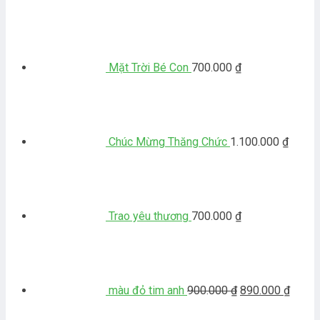
gốc
hiện
là:
tại
600.000 ₫.
là:
580.000 ₫.
Mặt Trời Bé Con
700.000
₫
Chúc Mừng Thăng Chức
1.100.000
₫
Trao yêu thương
700.000
₫
Giá
Giá
gốc
hiện
là:
tại
900.000 ₫.
là:
890.0
màu đỏ tim anh
900.000
₫
890.000
₫