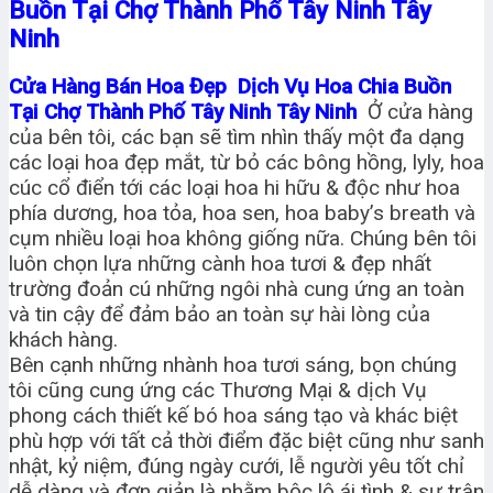
Buồn Tại Chợ Thành Phố Tây Ninh Tây
Ninh
Cửa Hàng Bán Hoa Đẹp Dịch Vụ Hoa Chia Buồn
Tại Chợ Thành Phố Tây Ninh Tây Ninh
Ở cửa hàng
của bên tôi, các bạn sẽ tìm nhìn thấy một đa dạng
các loại hoa đẹp mắt, từ bỏ các bông hồng, lyly, hoa
cúc cổ điển tới các loại hoa hi hữu & độc như hoa
phía dương, hoa tỏa, hoa sen, hoa baby’s breath và
cụm nhiều loại hoa không giống nữa. Chúng bên tôi
luôn chọn lựa những cành hoa tươi & đẹp nhất
trường đoản cú những ngôi nhà cung ứng an toàn
và tin cậy để đảm bảo an toàn sự hài lòng của
khách hàng.
Bên cạnh những nhành hoa tươi sáng, bọn chúng
tôi cũng cung ứng các Thương Mại & dịch Vụ
phong cách thiết kế bó hoa sáng tạo và khác biệt
phù hợp với tất cả thời điểm đặc biệt cũng như sanh
nhật, kỷ niệm, đúng ngày cưới, lễ người yêu tốt chỉ
dễ dàng và đơn giản là nhằm bộc lộ ái tình & sự trân