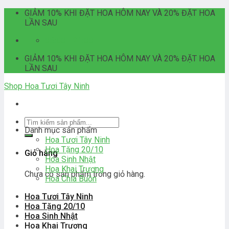
Skip
GIẢM 10% KHI ĐẶT HOA HÔM NAY VÀ 20% ĐẶT HOA
to
LẦN SAU
content
06:00 - 21:00
GIẢM 10% KHI ĐẶT HOA HÔM NAY VÀ 20% ĐẶT HOA
LẦN SAU
Shop Hoa Tươi Tây Ninh
Tìm
Danh mục sản phẩm
kiếm:
Hoa Tươi Tây Ninh
Hoa Tặng 20/10
Giỏ hàng
Hoa Sinh Nhật
Hoa Khai Trương
Chưa có sản phẩm trong giỏ hàng.
Hoa Chia Buồn
Hoa Tươi Tây Ninh
Hoa Tặng 20/10
Hoa Sinh Nhật
Hoa Khai Trương