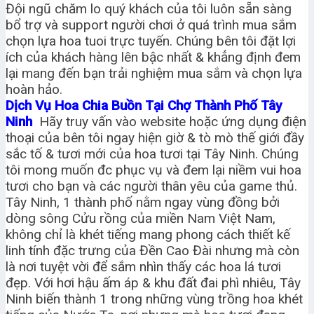
Đội ngũ chăm lo quý khách của tôi luôn sẵn sàng
bổ trợ và support người chơi ở quá trình mua sắm
chọn lựa hoa tuoi trực tuyến. Chúng bên tôi đặt lợi
ích của khách hàng lên bậc nhất & khẳng định đem
lại mang đến bạn trải nghiệm mua sắm và chọn lựa
hoàn hảo.
Dịch Vụ Hoa Chia Buồn Tại Chợ Thành Phố Tây
Ninh
Hãy truy vấn vào website hoặc ứng dụng điện
thoại của bên tôi ngay hiện giờ & tò mò thế giới đầy
sắc tố & tươi mới của hoa tươi tại Tây Ninh. Chúng
tôi mong muốn đc phục vụ và đem lại niềm vui hoa
tươi cho bạn và các người thân yêu của game thủ.
Tây Ninh, 1 thành phố nằm ngay vùng đồng bởi
dòng sông Cửu rồng của miền Nam Việt Nam,
không chỉ là khét tiếng mang phong cách thiết kế
linh tính đặc trưng của Đền Cao Đài nhưng mà còn
là nơi tuyệt vời để sắm nhìn thấy các hoa lá tươi
đẹp. Với hơi hậu ấm áp & khu đất đai phì nhiêu, Tây
Ninh biến thành 1 trong những vùng trồng hoa khét