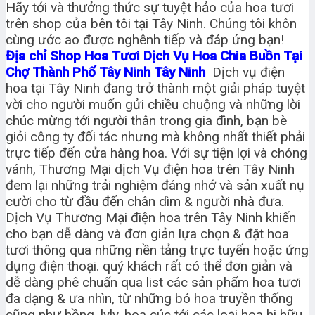
Hãy tới và thưởng thức sự tuyệt hảo của hoa tươi
trên shop của bên tôi tại Tây Ninh. Chúng tôi khôn
cùng ước ao được nghênh tiếp và đáp ứng bạn!
Địa chỉ Shop Hoa Tươi Dịch Vụ Hoa Chia Buồn Tại
Chợ Thành Phố Tây Ninh Tây Ninh
Dịch vụ điện
hoa tại Tây Ninh đang trở thành một giải pháp tuyệt
vời cho người muốn gửi chiều chuộng và những lời
chúc mừng tới người thân trong gia đình, bạn bè
giỏi công ty đối tác nhưng mà không nhất thiết phải
trực tiếp đến cửa hàng hoa. Với sự tiện lợi và chóng
vánh, Thương Mại dịch Vụ điện hoa trên Tây Ninh
đem lại những trải nghiệm đáng nhớ và sản xuất nụ
cười cho từ đầu đến chân dìm & người nhà đưa.
Dịch Vụ Thương Mại điện hoa trên Tây Ninh khiến
cho bạn dễ dàng và đơn giản lựa chọn & đặt hoa
tươi thông qua những nền tảng trực tuyến hoặc ứng
dụng điện thoại. quý khách rất có thể đơn giản và
dễ dàng phê chuẩn qua list các sản phẩm hoa tươi
đa dạng & ưa nhìn, từ những bó hoa truyền thống
cũng như hồng, lyly, hoa cúc tới các loại hoa hi hữu