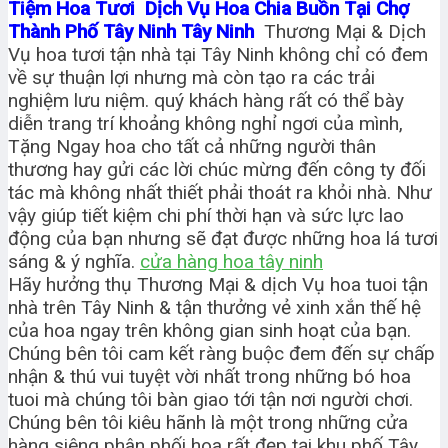
Tiệm Hoa Tươi Dịch Vụ Hoa Chia Buồn Tại Chợ
Thành Phố Tây Ninh Tây Ninh
Thương Mại & Dịch
Vụ hoa tươi tận nhà tại Tây Ninh không chỉ có đem
về sự thuận lợi nhưng mà còn tạo ra các trải
nghiệm lưu niệm. quý khách hàng rất có thể bày
diễn trang trí khoảng không nghỉ ngơi của mình,
Tặng Ngay hoa cho tất cả những người thân
thương hay gửi các lời chúc mừng đến công ty đối
tác mà không nhất thiết phải thoát ra khỏi nhà. Như
vậy giúp tiết kiệm chi phí thời hạn và sức lực lao
động của bạn nhưng sẽ đạt được những hoa lá tươi
sáng & ý nghĩa.
cửa hàng hoa tây ninh
Hãy hưởng thụ Thương Mại & dịch Vụ hoa tuoi tận
nhà trên Tây Ninh & tận thưởng vẻ xinh xắn thế hệ
của hoa ngay trên không gian sinh hoạt của bạn.
Chúng bên tôi cam kết ràng buộc đem đến sự chấp
nhận & thú vui tuyệt vời nhất trong những bó hoa
tuoi mà chúng tôi bàn giao tới tận nơi người chơi.
Chúng bên tôi kiêu hãnh là một trong những cửa
hàng siêng phân phối hoa rất đẹp tại khu phố Tây