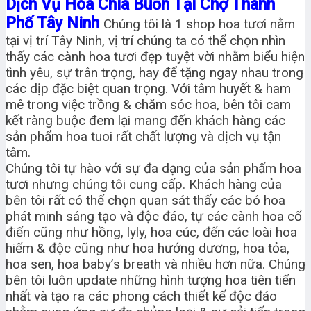
Dịch Vụ Hoa Chia Buồn Tại Chợ Thành
Phố Tây Ninh
Chúng tôi là 1 shop hoa tươi nằm
tại vị trí Tây Ninh, vị trí chúng ta có thể chọn nhìn
thấy các cành hoa tươi đẹp tuyệt vời nhằm biểu hiện
tình yêu, sự trân trọng, hay để tặng ngay nhau trong
các dịp đặc biệt quan trọng. Với tâm huyết & ham
mê trong việc trồng & chăm sóc hoa, bên tôi cam
kết ràng buộc đem lại mang đến khách hàng các
sản phẩm hoa tuoi rất chất lượng và dịch vụ tận
tâm.
Chúng tôi tự hào với sự đa dạng của sản phẩm hoa
tươi nhưng chúng tôi cung cấp. Khách hàng của
bên tôi rất có thể chọn quan sát thấy các bó hoa
phát minh sáng tạo và độc đáo, tự các cành hoa cổ
điển cũng như hồng, lyly, hoa cúc, đến các loài hoa
hiếm & độc cũng như hoa hướng dương, hoa tỏa,
hoa sen, hoa baby’s breath và nhiều hơn nữa. Chúng
bên tôi luôn update những hình tượng hoa tiên tiến
nhất và tạo ra các phong cách thiết kế độc đáo