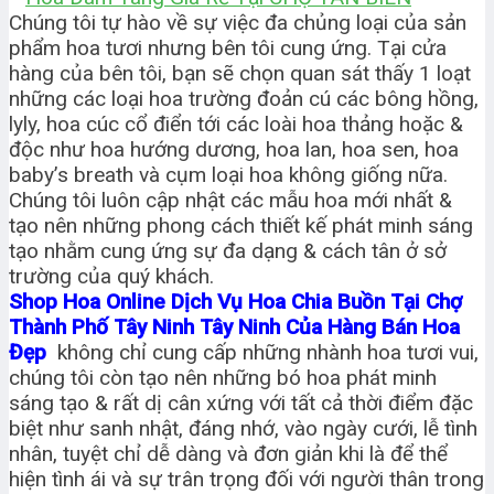
Chúng tôi tự hào về sự việc đa chủng loại của sản
phẩm hoa tươi nhưng bên tôi cung ứng. Tại cửa
hàng của bên tôi, bạn sẽ chọn quan sát thấy 1 loạt
những các loại hoa trường đoản cú các bông hồng,
lyly, hoa cúc cổ điển tới các loài hoa thảng hoặc &
độc như hoa hướng dương, hoa lan, hoa sen, hoa
baby’s breath và cụm loại hoa không giống nữa.
Chúng tôi luôn cập nhật các mẫu hoa mới nhất &
tạo nên những phong cách thiết kế phát minh sáng
tạo nhằm cung ứng sự đa dạng & cách tân ở sở
trường của quý khách.
Shop Hoa Online Dịch Vụ Hoa Chia Buồn Tại Chợ
Thành Phố Tây Ninh Tây Ninh Của Hàng Bán Hoa
Đẹp
không chỉ cung cấp những nhành hoa tươi vui,
chúng tôi còn tạo nên những bó hoa phát minh
sáng tạo & rất dị cân xứng với tất cả thời điểm đặc
biệt như sanh nhật, đáng nhớ, vào ngày cưới, lễ tình
nhân, tuyệt chỉ dễ dàng và đơn giản khi là để thể
hiện tình ái và sự trân trọng đối với người thân trong