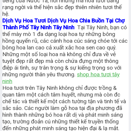
tiếng của Nước Ta, nơi nhưng mà hoa tươi đang
rạng ngời và thể hiện sắc đẹp thiên nhiên tươi thế
hệ.
Dịch Vụ Hoa Tươi Dịch Vụ Hoa Chia Buồn Tại Chợ
Thành Phố Tây Ninh Tây Ninh
Tại Tây Ninh, bạn có
thể mày mò 1 đa dạng loại hoa tự những bông
hồng quyến rũ, các cánh hoa cúc sáng chóe tới các
bông hoa lan cao cả xuất xắc hoa sen cao quý.
Những một số loại hoa nà không chỉ đưa về vẻ
tuyệt đẹp rất đẹp mà còn chứa đựng một thông
điệp ái tình, sự trân trọng & sự kiếng trọng so với
những người thân yêu thương.
shop hoa tươi tây
ninh
Hoa tươi trên Tây Ninh không chỉ được trồng &
quan tâm một cách tâm huyết, nhưng mà còn đc
chế tác và thiết kế một cách tường tận và tinh tế và
sắc sảo. Các người làm gỗ hoa tại địa phương đã
hình thành những bó hoa rất dị và phát minh sáng
tạo, trường đoản cú những thiết kế truyền thống
đến những phát minh sáng tạo hiện đại & lạ mắt.