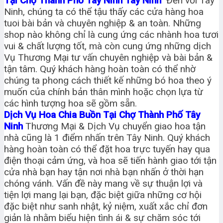
Tại Chợ Thành Phố Tây Ninh Tây Ninh
Đến với Tây
Ninh, chúng ta có thể tậu thấy các cửa hàng hoa
tuoi bài bản và chuyên nghiệp & an toàn. Những
shop nào không chỉ là cung ứng các nhành hoa tươi
vui & chất lượng tốt, mà còn cung ứng những dịch
Vụ Thương Mại tư vấn chuyên nghiệp và bài bản &
tận tâm. Quý khách hàng hoàn toàn có thể nhờ
chúng ta phong cách thiết kế những bó hoa theo ý
muốn của chính bản thân mình hoặc chọn lựa từ
các hình tượng hoa sẽ gồm sẵn.
Dịch Vụ Hoa Chia Buồn Tại Chợ Thành Phố Tây
Ninh
Thương Mại & Dịch Vụ chuyển giao hoa tận
nhà cũng là 1 điểm nhấn trên Tây Ninh. Quý khách
hàng hoàn toàn có thể đặt hoa trực tuyến hay qua
điện thoại cảm ứng, và hoa sẽ tiến hành giao tới tận
cửa nhà bạn hay tận nơi nhà bạn nhấn ở thời hạn
chóng vánh. Vấn đề này mang về sự thuận lợi và
tiện lợi mang lại bạn, đặc biệt giữa những cơ hội
đặc biệt như sanh nhật, kỷ niệm, xuất xắc chỉ đơn
giản là nhằm biểu hiện tình ái & sự chăm sóc tới