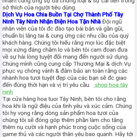
nhằm cung ứng sự đa chủng loại & sự cải tiến trong
sở thích của người tiêu dùng.
Dịch Vụ Hoa Chia Buồn Tại Chợ Thành Phố Tây
Ninh Tây Ninh Nhận Điện Hoa Tận Nhà
Đội ngũ
nhân viên của tôi đc đào tạo bài bản và gần gũi,
chuẩn bị lắng tai & cung ứng các nhu cầu của quý
khách hàng. Chúng tôi hiểu rằng mọi lúc đặc biệt
mọi xứng đáng chăm lo và bên tôi cam đoan đưa
về sự hài lòng tuyệt đối mang đến người sử dụng.
Chúng mình cũng cung cấp Thương Mại & dịch Vụ
phục vụ chóng vánh & đảm bảo an toàn rằng các
nhành hoa tươi tuyệt đẹp của các bạn sẽ đc giao
đến đúng thời hạn và vị trí yêu cầu.
shop hoa tây
ninh
Tại cửa hàng hoa tuoi Tây Ninh, bên tôi cho rằng
hoa khi là ngữ điệu của tình yêu và xúc cảm. Chúng
tôi hy vọng rằng dòng sản phẩm hoa tươi của
chúng tôi sẽ đóng góp thêm phần làm cho tăng
thêm nụ cười và hạnh phúc trong cuộc sống của
game thủ và các người thân yêu bao quanh. Hãy tới