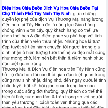
Điện Hoa Chia Buồn Dịch Vụ Hoa Chia Buồn Tại
Chợ Thành Phố Tây Ninh Tây Ninh
giữa những
quyền lợi phệ của dịch Vụ Thương Mại năng lượng
điện hoa tại Tây Ninh đó là năng lực Giao hàng
chóng vánh & tin cậy. quý khách hàng có thể lựa
chọn thời hạn & địa điểm phục vụ phù hợp với lịch
trình của thành viên thừa nhận. Những hoa lá tươi
đẹp tuyệt sẽ tiến hành chuyển tới người trong gia
đình nhận ở hiện tượng tươi thế hệ và đẹp mắt cũng
như mong chờ, làm nên bất thần & niềm hạnh phúc
đặc biệt quan trọng.
Thương Mại & Dịch Vụ điện hoa trên Tây Ninh cũng
hỗ trợ đưa hoa tới các thời gian đặc biệt quan trọng
cũng như sinh nhật, đáng nhớ, đến ngày cưới, lễ tình
nhân tuyệt bất kể thời gian quan trọng làm sao
trong cuộc sống đời thường. quý khách có thể thể
hiện ái tình, sự quan tâm & trân trọng so với người
thân yêu thương 1 cách toàn vẹn thông qua các
nhành hoa tươi đặc biệt và phong cách thiết kế độc