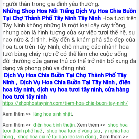
người thân trong gia đình yêu thương.
Những Shop Hoa Nổi Tiếng Dịch Vụ Hoa Chia Buồn
Tại Chợ Thành Phố Tây Ninh Tây Ninh
Hoa tươi trên
Tây Ninh không những là một loại cây cây trồng,
nhưng còn là hình tượng của sự việc tươi thế hệ, sự
nao nức & ái tình. Hãy đến & khám phá sắc đẹp của
hoa tuoi trên Tây Ninh, chỗ nhưng các nhành hoa
tươi bùng cháy rực rỡ có thể làm cho cuộc sống
đời thường của game thủ có thể trở nên bổ xung đa
dạng và phong phú và đáng nhớ.
Dịch Vụ Hoa Chia Buồn Tại Chợ Thành Phố Tây
Ninh , Dịch Vụ Hoa Chia Buồn Tại Tây Ninh , điện
hoa tây ninh, dịch vụ hoa tươi tây ninh, cửa hàng
hoa tươi tây ninh
https://shophoatayninh.com/tiem-hoa-chia-buon-tay-ninh/
Xem thêm >>
lãng hoa sinh nhật
,
Xem thêm >>
điện hoa bình thuận
, Xem thêm >>
shop hoa
tươi thành phố huế
,
shop hoa tươi ở vũng tàu
,
ý nghĩa hoa
hồng
,
shop hoa giá rẻ tại bảo lộc lâm đồng
, Xem thêm >>