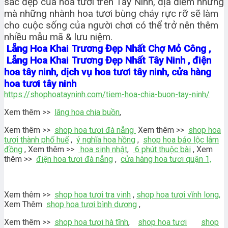
sắc đẹp của hoa tươi trên Tây Ninh, địa điểm nhưng
mà những nhành hoa tươi bùng cháy rực rỡ sẽ làm
cho cuộc sống của người chơi có thể trở nên thêm
nhiều mẫu mã & lưu niệm.
Lẵng Hoa Khai Trương Đẹp Nhất Chợ Mỏ Công ,
Lẵng Hoa Khai Trương Đẹp Nhất Tây Ninh , điện
hoa tây ninh, dịch vụ hoa tươi tây ninh, cửa hàng
hoa tươi tây ninh
https://shophoatayninh.com/tiem-hoa-chia-buon-tay-ninh/
Xem thêm >>
lãng hoa chia buồn
,
Xem thêm >>
shop hoa tươi đà nẵng
Xem thêm >>
shop hoa
tươi thành phố huế
,
ý nghĩa hoa hồng
,
shop hoa bảo lộc lâm
đồng
, Xem thêm >>
hoa sinh nhật
,
6 phút thuộc bài
, Xem
thêm >>
điện hoa tươi đà nẵng
,
cửa hàng hoa tươi quận 1,
Xem thêm >>
shop hoa tươi tra vinh
,
shop hoa tươi vĩnh long,
Xem Thêm
shop hoa tươi bình dương
,
Xem thêm >>
shop hoa tươi hà tĩnh
,
shop hoa tươi
shop