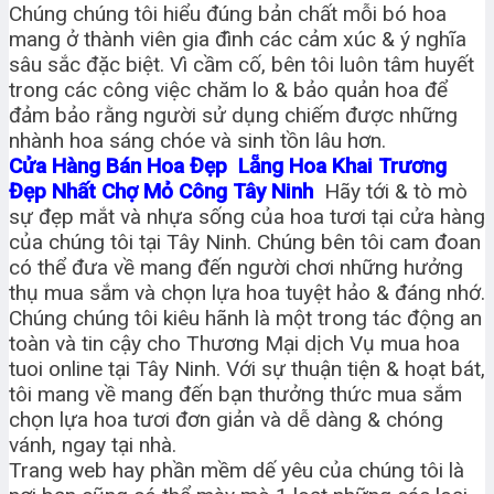
Chúng chúng tôi hiểu đúng bản chất mỗi bó hoa
mang ở thành viên gia đình các cảm xúc & ý nghĩa
sâu sắc đặc biệt. Vì cầm cố, bên tôi luôn tâm huyết
trong các công việc chăm lo & bảo quản hoa để
đảm bảo rằng người sử dụng chiếm được những
nhành hoa sáng chóe và sinh tồn lâu hơn.
Cửa Hàng Bán Hoa Đẹp Lẵng Hoa Khai Trương
Đẹp Nhất Chợ Mỏ Công Tây Ninh
Hãy tới & tò mò
sự đẹp mắt và nhựa sống của hoa tươi tại cửa hàng
của chúng tôi tại Tây Ninh. Chúng bên tôi cam đoan
có thể đưa về mang đến người chơi những hưởng
thụ mua sắm và chọn lựa hoa tuyệt hảo & đáng nhớ.
Chúng chúng tôi kiêu hãnh là một trong tác động an
toàn và tin cậy cho Thương Mại dịch Vụ mua hoa
tuoi online tại Tây Ninh. Với sự thuận tiện & hoạt bát,
tôi mang về mang đến bạn thưởng thức mua sắm
chọn lựa hoa tươi đơn giản và dễ dàng & chóng
vánh, ngay tại nhà.
Trang web hay phần mềm dế yêu của chúng tôi là