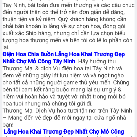
Tây Ninh, bài toán đưa mến thương và các câu chúc
đến người thân có thể trở nên đơn giản dễ dàng,
thuận tiện và kỷ niệm. Quý khách hàng không cần
phải băn khoăn lo lắng về sự chọn hoa, đóng gói
xuất xắc Ship hàng, nhưng chỉ cần lựa chọn biểu
tượng hoa thương mến và bên tôi có lẽ lo phần còn
lại.
Điện Hoa Chia Buồn Lẵng Hoa Khai Trương Đẹp
Nhất Chợ Mỏ Công Tây Ninh
Hãy hưởng thụ
Thương Mại & dịch Vụ điện hoa tại Tây Ninh và
đem về những giây lát lưu niệm và và ngọt ngào
cho tất cả những người game thủ yêu mến. Chúng
bên tôi cam kết ràng buộc mang lại sự ưng ý &
niềm vui hoàn hảo và tuyệt vời nhất trong mỗi bó
hoa tuoi nhưng mà chúng tôi gửi đi.
Thương Mại Dịch Vụ hoa tươi tận nơi trên Tây Ninh
– Mang đến vẻ đẹp đẽ mới ngay tại cửa ngõ nhà
bạn!
Lẵng Hoa Khai Trương Đẹp Nhất Chợ Mỏ Công