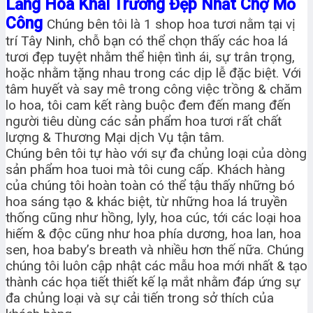
Lẵng Hoa Khai Trương Đẹp Nhất Chợ Mỏ
Công
Chúng bên tôi là 1 shop hoa tươi nằm tại vị
trí Tây Ninh, chỗ bạn có thể chọn thấy các hoa lá
tươi đẹp tuyệt nhằm thể hiện tình ái, sự trân trọng,
hoặc nhằm tặng nhau trong các dịp lễ đặc biệt. Với
tâm huyết và say mê trong công việc trồng & chăm
lo hoa, tôi cam kết ràng buộc đem đến mang đến
người tiêu dùng các sản phẩm hoa tươi rất chất
lượng & Thương Mại dịch Vụ tận tâm.
Chúng bên tôi tự hào với sự đa chủng loại của dòng
sản phẩm hoa tuoi mà tôi cung cấp. Khách hàng
của chúng tôi hoàn toàn có thể tậu thấy những bó
hoa sáng tạo & khác biệt, từ những hoa lá truyền
thống cũng như hồng, lyly, hoa cúc, tới các loại hoa
hiếm & độc cũng như hoa phía dương, hoa lan, hoa
sen, hoa baby’s breath và nhiều hơn thế nữa. Chúng
chúng tôi luôn cập nhật các mẫu hoa mới nhất & tạo
thành các họa tiết thiết kế lạ mắt nhằm đáp ứng sự
đa chủng loại và sự cải tiến trong sở thích của