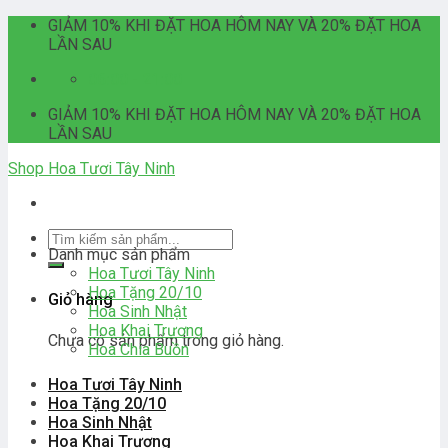
Skip
GIẢM 10% KHI ĐẶT HOA HÔM NAY VÀ 20% ĐẶT HOA
to
LẦN SAU
content
06:00 - 21:00
GIẢM 10% KHI ĐẶT HOA HÔM NAY VÀ 20% ĐẶT HOA
LẦN SAU
Shop Hoa Tươi Tây Ninh
Tìm
Danh mục sản phẩm
kiếm:
Hoa Tươi Tây Ninh
Hoa Tặng 20/10
Giỏ hàng
Hoa Sinh Nhật
Hoa Khai Trương
Chưa có sản phẩm trong giỏ hàng.
Hoa Chia Buồn
Hoa Tươi Tây Ninh
Hoa Tặng 20/10
Hoa Sinh Nhật
Hoa Khai Trương