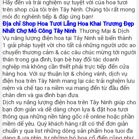
Hãy đến và trải nghiệm sự tuyệt vời của hoa tươi
trên shop của tôi trên Tây Ninh. Chúng tôi rất mong
mỏi đc nghênh tiếp & đáp ứng bạn!
Địa chỉ Shop Hoa Tươi Lẵng Hoa Khai Trương Đẹp
Nhất Chợ Mỏ Công Tây Ninh
Thương Mại & Dịch
Vụ năng lượng điện hoa tại Tây Ninh sẽ biến thành
1 giải pháp tuyệt vời cho tất cả những người ước ao
chuyển thương cảm & các câu chúc mừng tới người
thân trong gia đình, bạn bè hay đối tác doanh
nghiệp mà không cần thiết phải trực tiếp đến cửa
hàng hoa. Với sự thuận lợi & chóng vánh, dịch vụ
điện hoa trên Tây Ninh mang lại các trải nghiệm lưu
niệm và chế tạo ra niềm vui mang đến từ đầu đến
chân dìm và gia đình bạn đưa.
Dịch vụ năng lượng điện hoa trên Tây Ninh giúp cho
bạn đơn giản và dễ dàng chọn lựa & đặt hoa tươi
thông qua những nền tảng gốc rễ online hoặc phần
mềm dế yêu. Quý khách hàng rất có thể đơn giản
chuẩn y qua list những dòng sản phẩm hoa tuoi đa
dạng & ưa nhìn, tự những bó hoa cổ điển cũng như