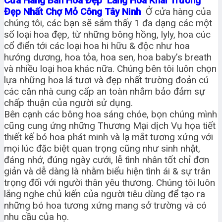
Cửa Hàng Bán Hoa Đẹp Lẵng Hoa Khai Trương
Đẹp Nhất Chợ Mỏ Công Tây Ninh
Ở cửa hàng của
chúng tôi, các bạn sẽ sắm thấy 1 đa dạng các một
số loại hoa đẹp, từ những bông hồng, lyly, hoa cúc
cổ điển tới các loại hoa hi hữu & độc như hoa
hướng dương, hoa tỏa, hoa sen, hoa baby’s breath
và nhiều loại hoa khác nữa. Chúng bên tôi luôn chọn
lựa những hoa lá tươi và đẹp nhất trường đoản cú
các căn nhà cung cấp an toàn nhằm bảo đảm sự
chấp thuận của người sử dụng.
Bên cạnh các bông hoa sáng chóe, bọn chúng mình
cũng cung ứng những Thương Mại dịch Vụ họa tiết
thiết kế bó hoa phát minh và lạ mắt tương xứng với
mọi lúc đặc biệt quan trọng cũng như sinh nhật,
đáng nhớ, đúng ngày cưới, lễ tình nhân tốt chỉ đơn
giản và dễ dàng là nhằm biểu hiện tình ái & sự trân
trọng đối với người thân yêu thương. Chúng tôi luôn
lắng nghe chủ kiến của người tiêu dùng để tạo ra
những bó hoa tương xứng mang sở trường và có
nhu cầu của họ.