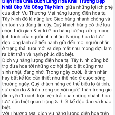
Điện Hoa Chia Buồn Lẵng Hoa Khai Trương Đẹp
Nhất Chợ Mỏ Công Tây Ninh
giữa những lợi ích phệ
của dịch Vụ Thương Mại năng lượng điện hoa tại
Tây Ninh đó là năng lực Giao hàng nhanh chóng và
an toàn và đáng tin cậy. Quý khách hàng có thể lựa
chọn thời gian & vị trí Giao hàng tương xứng mang
lịch trình của người nhà nhấn. Những hoa lá tươi
đẹp long lanh sẽ tiến hành gửi đến mọi người nhấn
ở trạng thái tươi mới và đẹp mắt như mong đợi, làm
ra bất thần và hạnh phúc đặc biệt.
Dịch vụ năng lượng điện hoa tại Tây Ninh cũng bổ
trợ đưa hoa tới những cơ hội đặc biệt cũng như
sinh nhật, đáng nhớ, Trong ngày cưới, lễ tình nhân
hay bất kể lúc cần thiết như thế nào ở cuộc sống
thường ngày. Quý khách hàng có thể biểu lộ ái tình,
sự chăm lo & trân trọng so với người thân trong gia
đình yêu 1 cách trọn vẹn trải qua những nhành hoa
tươi đặc biệt quan trọng & thiết kế độc đáo và khác
biệt.
Với Thương Mại dịch Vụ năng lượng điện hoa trên