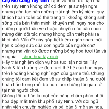
Chợ Mỏ Công Tây Ninh
Dịch vụ hoa tươi tận nhà
trên Tây Ninh không chỉ có đem lại sự tiện nghi
nhưng còn tạo nên những trải nghiệm kỷ niệm. quý
khách hoàn toàn có thể trang trí khoảng không sinh
sống của bản thân mình, khuyến mãi ngay hoa cho
những người thân yêu hoặc chuyển các câu chúc
mừng đến đối tác nhưng không cần thiết phải ra
khỏi nhà. Vấn đề này góp tiết kiệm ngân sách thời
hạn & công sức của con người của người chơi
nhưng mà vẫn có được những bông hoa tươi tắn và
ý nghĩa.
shop hoa tây ninh
Hãy trải nghiệm dịch vụ hoa tuoi tận nơi tại Tây
Ninh & tận hưởng vẻ đẹp tươi thế hệ của hoa ngay
trên khoảng không nghỉ ngơi của game thủ. Chúng
chúng tôi cam kết đem về sự chấp thuận & nụ cười
hoàn hảo trong mỗi bó hoa tuoi nhưng tôi giao tới
tại nhà người chơi.
Chúng tôi tự hào là một cửa hàng chăm phân phối
hoa đẹp mắt trên khu phố Tây Ninh. Với đội ngũ
nhân viên chuyên nghiệp và bài bản & mê say hoa,