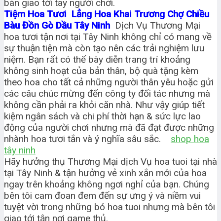
bàn giao tới tay người chơi.
Tiệm Hoa Tươi Lẳng Hoa Khai Trương Chợ Chiều
Bàu Đồn Gò Dầu Tây Ninh
Dịch Vụ Thương Mại
hoa tươi tận nơi tại Tây Ninh không chỉ có mang về
sự thuận tiện mà còn tạo nên các trải nghiệm lưu
niệm. Bạn rất có thể bày diễn trang trí khoảng
không sinh hoạt của bản thân, bộ quà tặng kèm
theo hoa cho tất cả những người thân yêu hoặc gửi
các câu chúc mừng đến công ty đối tác nhưng mà
không cần phải ra khỏi căn nhà. Như vậy giúp tiết
kiệm ngân sách và chi phí thời hạn & sức lực lao
động của người chơi nhưng mà đã đạt được những
nhành hoa tươi tắn và ý nghĩa sâu sắc.
shop hoa
tây ninh
Hãy hưởng thụ Thương Mại dịch Vụ hoa tuoi tại nhà
tại Tây Ninh & tận hưởng vẻ xinh xắn mới của hoa
ngay trên khoảng không ngơi nghỉ của bạn. Chúng
bên tôi cam đoan đem đến sự ưng ý và niềm vui
tuyệt vời trong những bó hoa tuoi nhưng mà bên tôi
giao tới tận nơi game thủ.