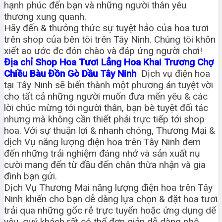
hạnh phúc đến bạn và những người thân yêu
thương xung quanh.
Hãy đến & thưởng thức sự tuyệt hảo của hoa tươi
trên shop của bên tôi trên Tây Ninh. Chúng tôi khôn
xiết ao ước đc đón chào và đáp ứng người chơi!
Địa chỉ Shop Hoa Tươi Lẳng Hoa Khai Trương Chợ
Chiều Bàu Đồn Gò Dầu Tây Ninh
Dịch vụ điện hoa
tại Tây Ninh sẽ biến thành một phương án tuyệt vời
cho tất cả những người muốn đưa mến yêu & các
lời chúc mừng tới người thân, bạn bè tuyệt đối tác
nhưng mà không cần thiết phải trực tiếp tới shop
hoa. Với sự thuận lợi & nhanh chóng, Thương Mại &
dịch Vụ năng lượng điện hoa trên Tây Ninh đem
đến những trải nghiệm đáng nhớ và sản xuất nụ
cười mang đến từ đầu đến chân thừa nhận và gia
đình bạn gửi.
Dịch Vụ Thương Mại năng lượng điện hoa trên Tây
Ninh khiến cho bạn dễ dàng lựa chọn & đặt hoa tươi
trải qua những gốc rễ trực tuyến hoặc ứng dụng dế
yêu. quý khách rất có thể đơn giản dễ dàng phê