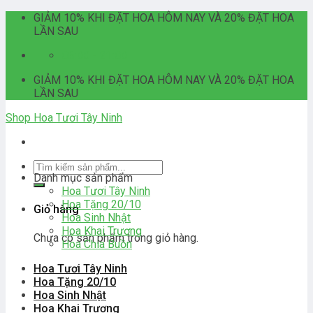
Skip
GIẢM 10% KHI ĐẶT HOA HÔM NAY VÀ 20% ĐẶT HOA
to
LẦN SAU
content
06:00 - 21:00
GIẢM 10% KHI ĐẶT HOA HÔM NAY VÀ 20% ĐẶT HOA
LẦN SAU
Shop Hoa Tươi Tây Ninh
Tìm
Danh mục sản phẩm
kiếm:
Hoa Tươi Tây Ninh
Hoa Tặng 20/10
Giỏ hàng
Hoa Sinh Nhật
Hoa Khai Trương
Chưa có sản phẩm trong giỏ hàng.
Hoa Chia Buồn
Hoa Tươi Tây Ninh
Hoa Tặng 20/10
Hoa Sinh Nhật
Hoa Khai Trương