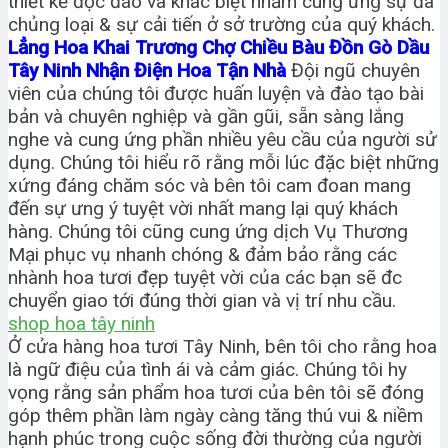
thiết kế độc đáo và khác biệt nhằm cung ứng sự đa
chủng loại & sự cải tiến ở sở trường của quý khách.
Lẳng Hoa Khai Trương Chợ Chiều Bàu Đồn Gò Dầu
Tây Ninh Nhận Điện Hoa Tận Nhà
Đội ngũ chuyên
viên của chúng tôi được huấn luyện và đào tạo bài
bản và chuyên nghiệp và gần gũi, sẵn sàng lắng
nghe và cung ứng phần nhiều yêu cầu của người sử
dụng. Chúng tôi hiểu rõ rằng mỗi lúc đặc biệt những
xứng đáng chăm sóc và bên tôi cam đoan mang
đến sự ưng ý tuyệt vời nhất mang lại quý khách
hàng. Chúng tôi cũng cung ứng dịch Vụ Thương
Mại phục vụ nhanh chóng & đảm bảo rằng các
nhành hoa tươi đẹp tuyệt vời của các bạn sẽ đc
chuyển giao tới đúng thời gian và vị trí nhu cầu.
shop hoa tây ninh
Ở cửa hàng hoa tươi Tây Ninh, bên tôi cho rằng hoa
là ngữ điệu của tình ái và cảm giác. Chúng tôi hy
vọng rằng sản phẩm hoa tươi của bên tôi sẽ đóng
góp thêm phần làm ngày càng tăng thú vui & niềm
hạnh phúc trong cuộc sống đời thường của người