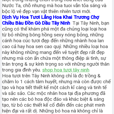
Nước Ta, chỗ nhưng mà hoa tuoi vẫn tỏa sáng và
bộc lộ vẻ đẹp vạn vật thiên nhiên tươi mới.
Dịch Vụ Hoa Tươi Lẳng Hoa Khai Trương Chợ
Chiều Bàu Đồn Gò Dầu Tây Ninh
Tại Tây Ninh, bạn
cũng có thể khám phá một đa chủng loại loại hoa
từ bỏ những bông hồng sexy nóng bỏng, những
cánh hoa cúc tươi đẹp đến những nhành hoa lan
cao cả hay hoa sen cao quý. Những nhiều loại hoa
này không những mang đến vẻ tuyệt đẹp rất đẹp
nhưng mà còn ẩn chứa một thông điệp ái tình, sự
trân trọng & sự kính trọng so với những người thân
trong gia đình yêu.
shop hoa tươi tây ninh
Hoa tươi trên Tây Ninh không chỉ là đc trồng &
chăm lo 1 cách tâm huyết, nhưng mà còn được chế
tạo và họa tiết thiết kế một cách kĩ càng và tinh tế
và sắc sảo. Các mộc nhân hoa tại địa phương đã
tạo nên các bó hoa độc đáo và khác biệt & sáng
tạo, từ bỏ các thiết kế cổ điển đến các phát minh
hiện đại và rất dị. Những bó hoa nà không chỉ là