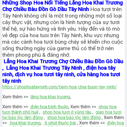
Những Shop Hoa Nổi Tiếng Lẳng Hoa Khai Trương
Chợ Chiều Bàu Đồn Gò Dầu Tây Ninh
Hoa tươi trên
Tây Ninh không chỉ là một trong những một số loại
cây thực vật, nhưng còn là hình tượng của sự tươi
thế hệ, sự hào hứng và tình yêu. Hãy đến và tò mò
vẻ đẹp của hoa tuoi trên Tây Ninh, khu vực nhưng
mà các cành hoa tươi bùng cháy sẽ khiến cho cuộc
sống thường ngày của game thủ có thể trở nên
thêm phong phú & đáng nhớ.
Lẳng Hoa Khai Trương Chợ Chiều Bàu Đồn Gò Dầu
, Lẳng Hoa Khai Trương Tây Ninh , điện hoa tây
ninh, dịch vụ hoa tươi tây ninh, cửa hàng hoa tươi
tây ninh
https://shophoatayninh.com/tiem-hoa-chia-buon-tay-ninh/
Xem thêm >>
lãng hoa khai trương
,
Xem thêm >>
điện hoa bình thuận
, Xem thêm >>
shop hoa
tươi thành phố huế
,
shop hoa tươi ở vũng tàu
,
giao hoa tươi
tại bảo lộc lâm đồng
,
shop hoa bảo lộc lâm đồng
, Xem thêm
>>
hoa khai trương
,
6 phút thuộc bài
, Xem thêm >>
điện hoa