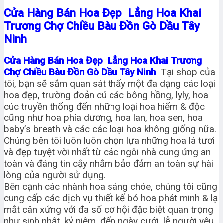
Cửa Hàng Bán Hoa Đẹp Lẳng Hoa Khai
Trương Chợ Chiều Bàu Đồn Gò Dầu Tây
Ninh
Cửa Hàng Bán Hoa Đẹp Lẳng Hoa Khai Trương
Chợ Chiều Bàu Đồn Gò Dầu Tây Ninh
Tại shop của
tôi, bạn sẽ sắm quan sát thấy một đa dạng các loại
hoa đẹp, trường đoản cú các bông hồng, lyly, hoa
cúc truyền thống đến những loại hoa hiếm & độc
cũng như hoa phía dương, hoa lan, hoa sen, hoa
baby’s breath và các các loại hoa không giống nữa.
Chúng bên tôi luôn luôn chọn lựa những hoa lá tươi
và đẹp tuyệt vời nhất từ các ngôi nhà cung ứng an
toàn và đáng tin cậy nhằm bảo đảm an toàn sự hài
lòng của người sử dụng.
Bên cạnh các nhành hoa sáng chóe, chúng tôi cũng
cung cấp các dịch vụ thiết kế bó hoa phát minh & lạ
mắt cân xứng với đa số cơ hội đặc biệt quan trọng
như sinh nhật, kỷ niệm, đến ngày cưới, lễ người yêu