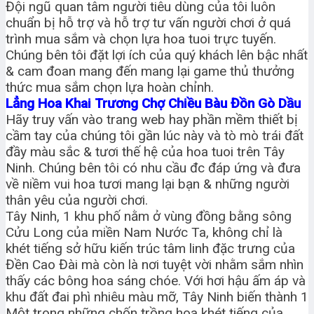
Đội ngũ quan tâm người tiêu dùng của tôi luôn
chuẩn bị hỗ trợ và hỗ trợ tư vấn người chơi ở quá
trình mua sắm và chọn lựa hoa tuoi trực tuyến.
Chúng bên tôi đặt lợi ích của quý khách lên bậc nhất
& cam đoan mang đến mang lại game thủ thưởng
thức mua sắm chọn lựa hoàn chỉnh.
Lẳng Hoa Khai Trương Chợ Chiều Bàu Đồn Gò Dầu
Hãy truy vấn vào trang web hay phần mềm thiết bị
cầm tay của chúng tôi gần lúc này và tò mò trái đất
đầy màu sắc & tươi thế hệ của hoa tuoi trên Tây
Ninh. Chúng bên tôi có nhu cầu đc đáp ứng và đưa
về niềm vui hoa tươi mang lại bạn & những người
thân yêu của người chơi.
Tây Ninh, 1 khu phố nằm ở vùng đồng bằng sông
Cửu Long của miền Nam Nước Ta, không chỉ là
khét tiếng sở hữu kiến trúc tâm linh đặc trưng của
Đền Cao Đài mà còn là nơi tuyệt vời nhằm sắm nhìn
thấy các bông hoa sáng chóe. Với hơi hậu ấm áp và
khu đất đai phì nhiêu màu mỡ, Tây Ninh biến thành 1
Một trong những chốn trồng hoa khét tiếng của