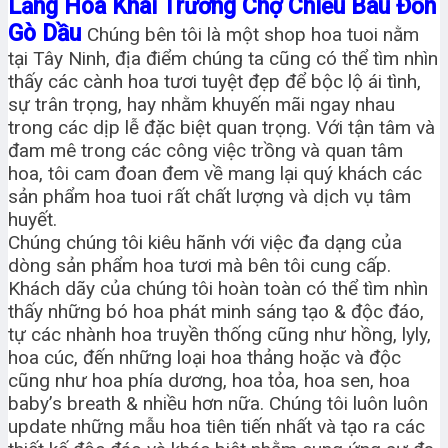
Lẳng Hoa Khai Trương Chợ Chiều Bàu Đồn
Gò Dầu
Chúng bên tôi là một shop hoa tuoi nằm
tại Tây Ninh, địa điểm chúng ta cũng có thể tìm nhìn
thấy các cành hoa tươi tuyệt đẹp để bộc lộ ái tình,
sự trân trọng, hay nhằm khuyến mãi ngay nhau
trong các dịp lễ đặc biệt quan trọng. Với tận tâm và
đam mê trong các công việc trồng và quan tâm
hoa, tôi cam đoan đem về mang lại quý khách các
sản phẩm hoa tuoi rất chất lượng và dịch vụ tâm
huyết.
Chúng chúng tôi kiêu hãnh với việc đa dạng của
dòng sản phẩm hoa tươi mà bên tôi cung cấp.
Khách dãy của chúng tôi hoàn toàn có thể tìm nhìn
thấy những bó hoa phát minh sáng tạo & độc đáo,
tự các nhành hoa truyền thống cũng như hồng, lyly,
hoa cúc, đến những loại hoa thảng hoặc và độc
cũng như hoa phía dương, hoa tỏa, hoa sen, hoa
baby’s breath & nhiều hơn nữa. Chúng tôi luôn luôn
update những mẫu hoa tiên tiến nhất và tạo ra các