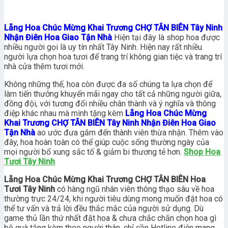
Lẵng Hoa Chúc Mừng Khai Trương CHỢ TÂN BIÊN Tây Ninh
Nhận Điên Hoa Giao Tận Nhà
Hiện tại đây là shop hoa được
nhiều người gọi là uy tín nhất Tây Ninh. Hiện nay rất nhiều
người lựa chọn hoa tươi để trang trí không gian tiệc và trang trí
nhà cửa thêm tươi mới.
Không những thế, hoa còn được đa số chúng ta lựa chọn để
làm tiến thưởng khuyến mãi ngay cho tất cả những người giữa,
đồng đội, với tương đối nhiều chân thành và ý nghĩa và thông
điệp khác nhau mà mình tặng kèm
Lẵng Hoa Chúc Mừng
Khai Trương CHỢ TÂN BIÊN Tây Ninh Nhận Điên Hoa Giao
Tận Nhà
ao ước đưa gắm đến thành viên thừa nhận. Thêm vào
đây, hoa hoàn toàn có thể giúp cuộc sống thường ngày của
mọi người bổ xung sắc tố & giảm bi thương tẻ hơn.
Shop Hoa
Tươi Tây Ninh
Lẵng Hoa Chúc Mừng Khai Trương CHỢ TÂN BIÊN Hoa
Tươi Tây Ninh
có hàng ngũ nhân viên thông thạo sâu về hoa
thường trực 24/24, khi người tiêu dùng mong muốn đặt hoa có
thể tư vấn và trả lời đều thắc mắc của người sử dụng. Dù
game thủ lần thứ nhất đặt hoa & chưa chắc chắn chọn hoa gì
bộ quà tặng kèm theo người thân, chỉ cần Hotline điện mang