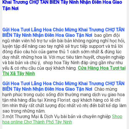
Khai Trương CHỢ TÂN BIÊN Tây Ninh Nhận Điên Hoa Giao
Tận Nơi
Gửi Hoa Tươi Lẵng Hoa Chúc Mừng Khai Trương CHỢ TÂN
BIÊN Tây Ninh Nhận Điên Hoa Giao Tận Nơi
bao gồm đội
ngũ nhân viên hỗ trợ tư vấn bài bản không ngừng nghỉ học hỏi,
luyện tập để nâng cao tay nghề sẽ trực tiếp support và trả lời
đông đảo câu hỏi của game thủ 1 cách sớm nhất & đúng lúc
duy nhất. những hoa lá. Với mục tiêu tâm huyết, chuyên nghiệp
và bài bản và chú ý, shop hoa Tây Ninh đáp ứng gần như nhu
yếu & có nhu cầu của quý khách hàng.
Cửa Hàng Hoa Tươi tại
Thị Xã Tây Ninh
Gửi Hoa Tươi Lẵng Hoa Chúc Mừng Khai Trương CHỢ TÂN
BIÊN Tây Ninh Nhận Điên Hoa Giao Tận Nơi
Chào mừng
hạnh phúc trong cuộc sống đời thường mang dịch vụ giao hoa
tận nhà hàng đầu tại Xining Florist. quý khách hàng có lẽ chỉ
tìm nhìn thấy rất chất lượng độc nhất vô nhị đến bất kể dịp làm
sao trong những năm.
3.một Thương Mại & Dịch Vụ bài bản và chuyên nghiệp
Shop
hoa online Chợ Thành Phố Tây Ninh