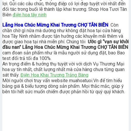
lợi. Gửi các câu chúc, thông điệp có lợi đẹp tuyệt vời nhất đến
đối tác trong buổi lễ thành lập khai trương. Shop Hoa Tươi Tân
Biên
điện hoa tây ninh
Lẵng Hoa Chúc Mừng Khai Trương CHỢ TÂN BIÊN
Còn
chần chờ gì nữa mà dường như không đặt hoa tại cửa hàng
hoa Tây Ninh nhằm được tận hưởng các khuyễn mãi thêm và
được giao hoa tại nhà miễn phí. Chúng tôi
Ước gì “vạn sự khởi
đầu nan” Lẵng Hoa Chúc Mừng Khai Trương CHỢ TÂN BIÊN
cam đoan sản phẩm như là mẫu người sử dụng đặt, bao Bao
test đổi trả tối đa 100%.
An trọng điểm & hưởng thụ tuyệt vời với dịch Vụ Thương Mại
hoa uy tín nhất, chất lượng nhất mà cửa hàng chưa từng quan
sát thấy.
Điện Hoa Khai Trương Trảng Bàng
Mời người chơi truy vấn website muahoatuoi.Vn để tìm hiểu
bảng giá & biểu tượng dòng sản phẩm. Mọi thắc mắc, giúp ý
bên tôi hết sức muốn chiếm được phản hồi từ quý quý khách.