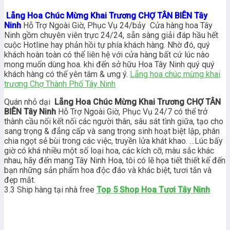
Lẵng Hoa Chúc Mừng Khai Trương CHỢ TÂN BIÊN Tây
Ninh
Hỗ Trợ Ngoài Giờ, Phục Vụ 24/bảy Cửa hàng hoa Tây
Ninh gồm chuyên viên trực 24/24, sẵn sàng giải đáp hầu hết
cuộc Hotline hay phản hồi tự phía khách hàng. Nhờ đó, quý
khách hoàn toàn có thể liên hệ với cửa hàng bất cứ lúc nào
mong muốn dùng hoa. khi đến sở hữu Hoa Tây Ninh quý quý
khách hàng có thể yên tâm & ưng ý.
Lẵng hoa chúc mừng khai
trương Chợ Thành Phố Tây Ninh
Quán nhỏ dại
Lẵng Hoa Chúc Mừng Khai Trương CHỢ TÂN
BIÊN Tây Ninh
Hỗ Trợ Ngoài Giờ, Phục Vụ 24/7 có thể trở
thành cầu nối kết nối các người thân, sâu sát tình giữa, tạo cho
sang trọng & đẳng cấp và sang trọng sinh hoạt biệt lập, phân
chia ngọt sẻ bùi trong các việc, truyền lửa khát khao. …Lúc bấy
giờ có khá nhiều một số loại hoa, các kích cỡ, màu sắc khác
nhau, hãy đến mang Tây Ninh Hoa, tôi có lẽ họa tiết thiết kế đến
bạn những sản phẩm hoa độc đáo và khác biệt, tươi tắn và
đẹp mắt.
3.3 Ship hàng tại nhà free
Top 5 Shop Hoa Tươi Tây Ninh