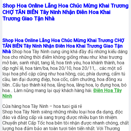
Shop Hoa Online Lẵng Hoa Chúc Mừng Khai Trương
CHỢ TÂN BIÊN Tây Ninh Nhận Điên Hoa Khai
Trương Giao Tận Nhà
Shop Hoa Online Lẵng Hoa Chúc Mừng Khai Trương CHỢ
TÂN BIÊN Tây Ninh Nhận Điên Hoa Khai Trương Giao Tận
Nhà
Shop hoa Tây Ninh cung ứng khá đầy đủ những kiểu dáng
hoa cho những thời điểm không giống nhau như: khai trương
mở bán, sanh nhật, tang lễ, hoa tình yêu, hoa khánh thành, hoa
dịp nghỉ lễ, hoa tám/ba, hoa 20/10, hoa 20/11,… các một số
loại hoa phổ cập cũng như hoa hồng, cúc, phía dương, cẩm tú
cầu, lan đại dương điệp, hoa cốc, cẩm chướng, hoa đồng xu
tiền…Cấu tạo thành kệ hoa, lẵng hoa, lãng hoa, lọ đựng hoa, bó
hoa… Làm nũng mang lại quý khách hàng hái.
Điện Hoa Tây
Ninh
Cửa hàng hoa Tây Ninh – hoa tuoi giá rẻ
Shop hoa Tây Ninh siêng những nhiều loại hoa đa dạng, độc
đáo và đẳng cấp và sang trọng được nhiều bạn tín nhiệm.
Chuyển phát Cấp Tốc hoa bên tôi nhận được nhanh chóng, chất
lượng hoa đảm bảo an toàn tươi tiên tiến nhất. Với Thương