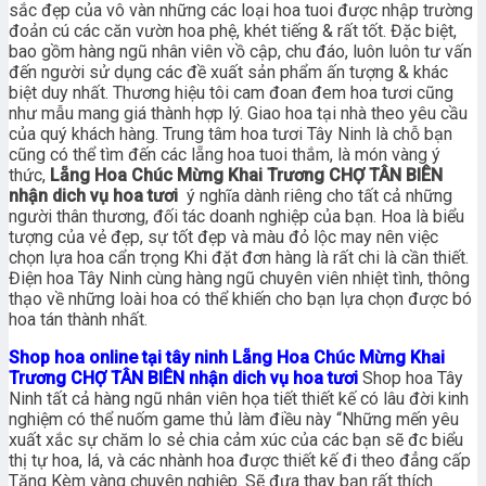
sắc đẹp của vô vàn những các loại hoa tuoi được nhập trường
đoản cú các căn vườn hoa phệ, khét tiếng & rất tốt. Đặc biệt,
bao gồm hàng ngũ nhân viên vồ cập, chu đáo, luôn luôn tư vấn
đến người sử dụng các đề xuất sản phẩm ấn tượng & khác
biệt duy nhất. Thương hiệu tôi cam đoan đem hoa tươi cũng
như mẫu mang giá thành hợp lý. Giao hoa tại nhà theo yêu cầu
của quý khách hàng. Trung tâm hoa tươi Tây Ninh là chỗ bạn
cũng có thể tìm đến các lẵng hoa tuoi thắm, là món vàng ý
thức,
Lẵng Hoa Chúc Mừng Khai Trương CHỢ TÂN BIÊN
nhận dich vụ hoa tươi
ý nghĩa dành riêng cho tất cả những
người thân thương, đối tác doanh nghiệp của bạn. Hoa là biểu
tượng của vẻ đẹp, sự tốt đẹp và màu đỏ lộc may nên việc
chọn lựa hoa cẩn trọng Khi đặt đơn hàng là rất chi là cần thiết.
Điện hoa Tây Ninh cùng hàng ngũ chuyên viên nhiệt tình, thông
thạo về những loài hoa có thể khiến cho bạn lựa chọn được bó
hoa tán thành nhất.
Shop hoa online tại tây ninh Lẵng Hoa Chúc Mừng Khai
Trương CHỢ TÂN BIÊN nhận dich vụ hoa tươi
Shop hoa Tây
Ninh tất cả hàng ngũ nhân viên họa tiết thiết kế có lâu đời kinh
nghiệm có thể nuốm game thủ làm điều này “Những mến yêu
xuất xắc sự chăm lo sẻ chia cảm xúc của các bạn sẽ đc biểu
thị tự hoa, lá, và các nhành hoa được thiết kế đi theo đẳng cấp
Tặng Kèm vàng chuyên nghiệp. Sẽ đưa thay bạn rất thích