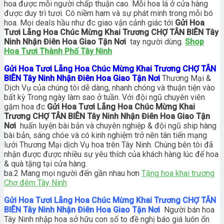
hoa được mỗi người chấp thuận cao. Mỗi hoa lá ở cửa hàng
được duy trì tươi. Có niềm ham và sự phát minh trong mỗi bó
hoa. Mọi deals hầu như đc giao vận cảnh giác tới
Gửi Hoa
Tươi Lẵng Hoa Chúc Mừng Khai Trương CHỢ TÂN BIÊN Tây
Ninh Nhận Điên Hoa Giao Tận Nơi
tay người dùng.
Shop
Hoa Tươi Thành Phố Tây Ninh
Gửi Hoa Tươi Lẵng Hoa Chúc Mừng Khai Trương CHỢ TÂN
BIÊN Tây Ninh Nhận Điên Hoa Giao Tận Nơi
Thương Mại &
Dịch Vụ của chúng tôi dễ dàng, nhanh chóng và thuận tiện vào
bất kỳ Trong ngày làm sao ở tuần. Với đội ngũ chuyên viên
gặm hoa đc
Gửi Hoa Tươi Lẵng Hoa Chúc Mừng Khai
Trương CHỢ TÂN BIÊN Tây Ninh Nhận Điên Hoa Giao Tận
Nơi
huấn luyện bài bản và chuyên nghiệp & đội ngũ ship hàng
bài bản, sáng chóe và có kinh nghiệm trở nên tân tiến mạng
lưới Thương Mại dịch Vụ hoa trên Tây Ninh. Chúng bên tôi đã
nhận được được nhiều sự yêu thích của khách hàng lúc để hoa
& quà tặng tại cửa hàng.
ba.2 Mang mọi người đến gần nhau hơn
Tặng hoa khai trương
Chợ đêm Tây Ninh
Gửi Hoa Tươi Lẵng Hoa Chúc Mừng Khai Trương CHỢ TÂN
BIÊN Tây Ninh Nhận Điên Hoa Giao Tận Nơi
Người bán hoa
Tây Ninh nhập hoa sở hữu con số to đề nghị báo giá luôn ổn