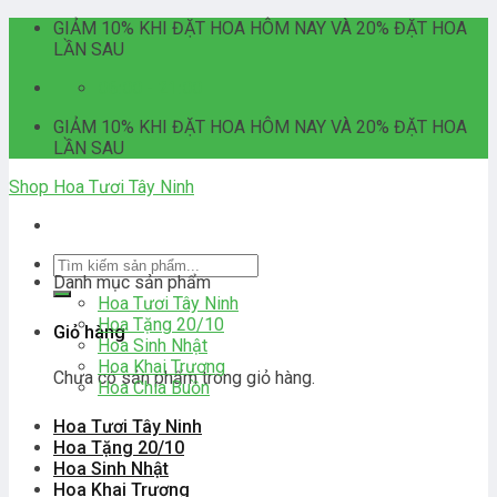
Skip
GIẢM 10% KHI ĐẶT HOA HÔM NAY VÀ 20% ĐẶT HOA
to
LẦN SAU
content
06:00 - 21:00
GIẢM 10% KHI ĐẶT HOA HÔM NAY VÀ 20% ĐẶT HOA
LẦN SAU
Shop Hoa Tươi Tây Ninh
Tìm
Danh mục sản phẩm
kiếm:
Hoa Tươi Tây Ninh
Hoa Tặng 20/10
Giỏ hàng
Hoa Sinh Nhật
Hoa Khai Trương
Chưa có sản phẩm trong giỏ hàng.
Hoa Chia Buồn
Hoa Tươi Tây Ninh
Hoa Tặng 20/10
Hoa Sinh Nhật
Hoa Khai Trương