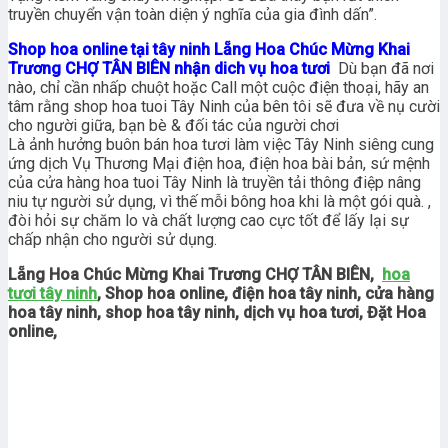
truyền chuyển vận toàn diện ý nghĩa của gia đình dấn”.
Shop hoa online tại tây ninh Lẵng Hoa Chúc Mừng Khai
Trương CHỢ TÂN BIÊN nhận dich vụ hoa tươi
Dù bạn đã nơi
nào, chỉ cần nhấp chuột hoặc Call một cuộc điện thoại, hãy an
tâm rằng shop hoa tuoi Tây Ninh của bên tôi sẽ đưa về nụ cười
cho người giữa, bạn bè & đối tác của người chơi
Là ảnh hưởng buôn bán hoa tươi làm việc Tây Ninh siêng cung
ứng dịch Vụ Thương Mại điện hoa, điện hoa bài bản, sứ mệnh
của cửa hàng hoa tuoi Tây Ninh là truyền tải thông điệp nâng
niu tự người sử dụng, vì thế mỗi bông hoa khi là một gói quà. ,
đòi hỏi sự chăm lo và chất lượng cao cực tốt để lấy lại sự
chấp nhận cho người sử dụng.
Lẵng Hoa Chúc Mừng Khai Trương CHỢ TÂN BIÊN,
hoa
tươi tây ninh
, Shop hoa online, điện hoa tây ninh, cửa hàng
hoa tây ninh, shop hoa tây ninh, dịch vụ hoa tươi, Đặt Hoa
online,