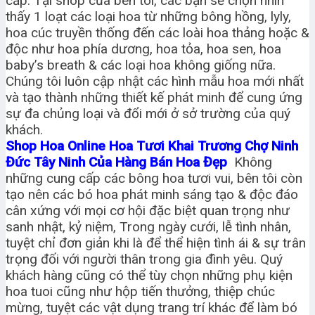
cấp. Tại shop của bên tôi, các bạn sẽ chọn nhìn
thấy 1 loạt các loại hoa từ những bông hồng, lyly,
hoa cúc truyền thống đến các loài hoa thảng hoặc &
độc như hoa phía dương, hoa tỏa, hoa sen, hoa
baby’s breath & các loại hoa không giống nữa.
Chúng tôi luôn cập nhật các hình mẫu hoa mới nhất
và tạo thành những thiết kế phát minh để cung ứng
sự đa chủng loại và đổi mới ở sở trường của quý
khách.
Shop Hoa Online Hoa Tươi Khai Trương Chợ Ninh
Đức Tây Ninh Của Hàng Bán Hoa Đẹp
Không
những cung cấp các bông hoa tươi vui, bên tôi còn
tạo nên các bó hoa phát minh sáng tạo & độc đáo
cân xứng với mọi cơ hội đặc biệt quan trọng như
sanh nhật, kỷ niệm, Trong ngày cưới, lễ tình nhân,
tuyệt chỉ đơn giản khi là để thể hiện tình ái & sự trân
trọng đối với người thân trong gia đình yêu. Quý
khách hàng cũng có thể tùy chọn những phụ kiện
hoa tuoi cũng như hộp tiến thưởng, thiệp chúc
mừng, tuyệt các vật dụng trang trí khác để làm bó