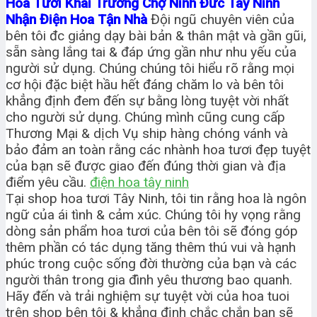
Hoa Tươi Khai Trương Chợ Ninh Đức Tây Ninh
Nhận Điện Hoa Tận Nhà
Đội ngũ chuyên viên của
bên tôi đc giảng dạy bài bản & thân mật và gần gũi,
sẵn sàng lắng tai & đáp ứng gần như nhu yếu của
người sử dụng. Chúng chúng tôi hiểu rõ rằng mọi
cơ hội đặc biệt hầu hết đáng chăm lo và bên tôi
khẳng định đem đến sự bằng lòng tuyệt vời nhất
cho người sử dụng. Chúng mình cũng cung cấp
Thương Mại & dịch Vụ ship hàng chóng vánh và
bảo đảm an toàn rằng các nhành hoa tươi đẹp tuyệt
của bạn sẽ được giao đến đúng thời gian và địa
điểm yêu cầu.
điện hoa tây ninh
Tại shop hoa tươi Tây Ninh, tôi tin rằng hoa là ngôn
ngữ của ái tình & cảm xúc. Chúng tôi hy vọng rằng
dòng sản phẩm hoa tươi của bên tôi sẽ đóng góp
thêm phần có tác dụng tăng thêm thú vui và hạnh
phúc trong cuộc sống đời thường của bạn và các
người thân trong gia đình yêu thương bao quanh.
Hãy đến và trải nghiệm sự tuyệt vời của hoa tuoi
trên shop bên tôi & khẳng định chắc chắn bạn sẽ