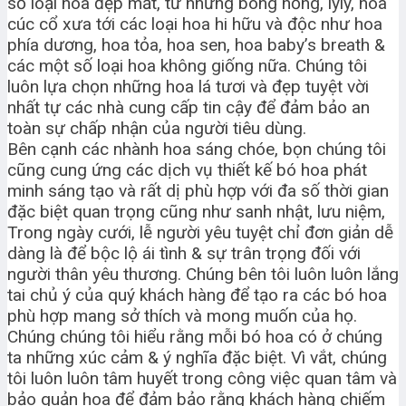
số loại hoa đẹp mắt, từ những bông hồng, lyly, hoa
cúc cổ xưa tới các loại hoa hi hữu và độc như hoa
phía dương, hoa tỏa, hoa sen, hoa baby’s breath &
các một số loại hoa không giống nữa. Chúng tôi
luôn lựa chọn những hoa lá tươi và đẹp tuyệt vời
nhất tự các nhà cung cấp tin cậy để đảm bảo an
toàn sự chấp nhận của người tiêu dùng.
Bên cạnh các nhành hoa sáng chóe, bọn chúng tôi
cũng cung ứng các dịch vụ thiết kế bó hoa phát
minh sáng tạo và rất dị phù hợp với đa số thời gian
đặc biệt quan trọng cũng như sanh nhật, lưu niệm,
Trong ngày cưới, lễ người yêu tuyệt chỉ đơn giản dễ
dàng là để bộc lộ ái tình & sự trân trọng đối với
người thân yêu thương. Chúng bên tôi luôn luôn lắng
tai chủ ý của quý khách hàng để tạo ra các bó hoa
phù hợp mang sở thích và mong muốn của họ.
Chúng chúng tôi hiểu rằng mỗi bó hoa có ở chúng
ta những xúc cảm & ý nghĩa đặc biệt. Vì vắt, chúng
tôi luôn luôn tâm huyết trong công việc quan tâm và
bảo quản hoa để đảm bảo rằng khách hàng chiếm