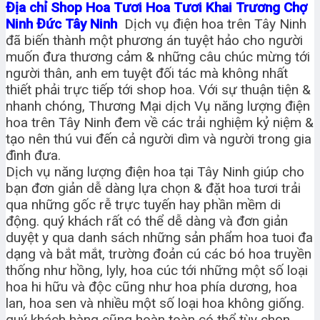
Địa chỉ Shop Hoa Tươi Hoa Tươi Khai Trương Chợ
Ninh Đức Tây Ninh
Dịch vụ điện hoa trên Tây Ninh
đã biến thành một phương án tuyệt hảo cho người
muốn đưa thương cảm & những câu chúc mừng tới
người thân, anh em tuyệt đối tác mà không nhất
thiết phải trực tiếp tới shop hoa. Với sự thuận tiện &
nhanh chóng, Thương Mại dịch Vụ năng lượng điện
hoa trên Tây Ninh đem về các trải nghiệm kỷ niệm &
tạo nên thú vui đến cả người dìm và người trong gia
đình đưa.
Dịch vụ năng lượng điện hoa tại Tây Ninh giúp cho
bạn đơn giản dễ dàng lựa chọn & đặt hoa tươi trải
qua những gốc rễ trực tuyến hay phần mềm di
động. quý khách rất có thể dễ dàng và đơn giản
duyệt y qua danh sách những sản phẩm hoa tuoi đa
dạng và bắt mắt, trường đoản cú các bó hoa truyền
thống như hồng, lyly, hoa cúc tới những một số loại
hoa hi hữu và độc cũng như hoa phía dương, hoa
lan, hoa sen và nhiều một số loại hoa không giống.
quý khách hàng cũng hoàn toàn có thể tùy chọn