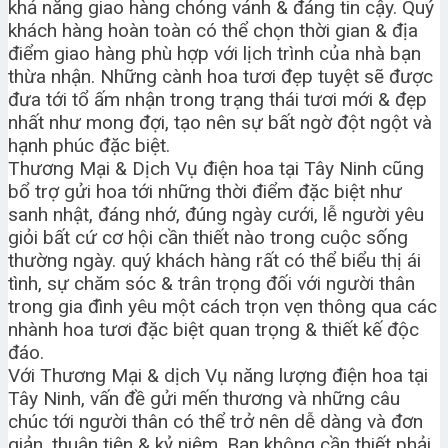
khả năng giao hàng chóng vánh & đáng tin cậy. Quý
khách hàng hoàn toàn có thể chọn thời gian & địa
điểm giao hàng phù hợp với lịch trình của nhà bạn
thừa nhận. Những cành hoa tươi đẹp tuyệt sẽ được
đưa tới tổ ấm nhận trong trạng thái tươi mới & đẹp
nhất như mong đợi, tạo nên sự bất ngờ đột ngột và
hạnh phúc đặc biệt.
Thương Mại & Dịch Vụ điện hoa tại Tây Ninh cũng
bổ trợ gửi hoa tới những thời điểm đặc biệt như
sanh nhật, đáng nhớ, đúng ngày cưới, lễ người yêu
giỏi bất cứ cơ hội cần thiết nào trong cuộc sống
thường ngày. quý khách hàng rất có thể biểu thị ái
tình, sự chăm sóc & trân trọng đối với người thân
trong gia đình yêu một cách trọn vẹn thông qua các
nhành hoa tươi đặc biệt quan trọng & thiết kế độc
đáo.
Với Thương Mại & dịch Vụ năng lượng điện hoa tại
Tây Ninh, vấn đề gửi mến thương và những câu
chúc tới người thân có thể trở nên dễ dàng và đơn
giản, thuận tiện & kỷ niệm. Bạn không cần thiết phải