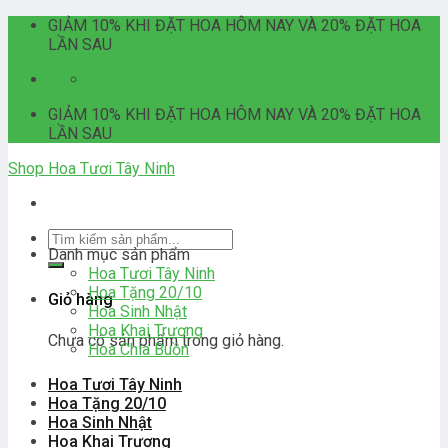
Skip
GIẢM 10% KHI ĐẶT HOA HÔM NAY VÀ 20% ĐẶT HOA
to
LẦN SAU
content
06:00 - 21:00
GIẢM 10% KHI ĐẶT HOA HÔM NAY VÀ 20% ĐẶT HOA
LẦN SAU
Shop Hoa Tươi Tây Ninh
Tìm
Danh mục sản phẩm
kiếm:
Hoa Tươi Tây Ninh
Hoa Tặng 20/10
Giỏ hàng
Hoa Sinh Nhật
Hoa Khai Trương
Chưa có sản phẩm trong giỏ hàng.
Hoa Chia Buồn
Hoa Tươi Tây Ninh
Hoa Tặng 20/10
Hoa Sinh Nhật
Hoa Khai Trương