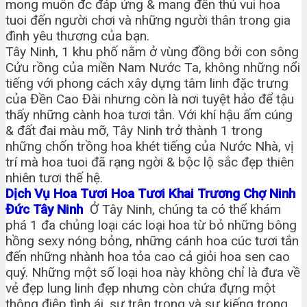
mong muốn đc đáp ứng & mang đến thú vui hoa
tuoi đến người chơi và những người thân trong gia
đình yêu thương của bạn.
Tây Ninh, 1 khu phố nằm ở vùng đồng bởi con sông
Cửu rồng của miền Nam Nước Ta, không những nổi
tiếng với phong cách xây dựng tâm linh đặc trưng
của Đền Cao Đài nhưng còn là nơi tuyệt hảo để tậu
thấy những cành hoa tươi tắn. Với khí hậu ấm cúng
& đất đai màu mỡ, Tây Ninh trở thành 1 trong
những chốn trồng hoa khét tiếng của Nước Nhà, vị
trí mà hoa tuoi đã rạng ngời & bộc lộ sắc đẹp thiên
nhiên tươi thế hệ.
Dịch Vụ Hoa Tươi Hoa Tươi Khai Trương Chợ Ninh
Đức Tây Ninh
Ở Tây Ninh, chúng ta có thể khám
phá 1 đa chủng loại các loại hoa từ bỏ những bông
hồng sexy nóng bỏng, những cánh hoa cúc tươi tắn
đến những nhành hoa tỏa cao cả giỏi hoa sen cao
quý. Những một số loại hoa này không chỉ là đưa về
vẻ đẹp lung linh đẹp nhưng còn chứa đựng một
thông điệp tình ái, sự trân trọng và sự kiếng trọng