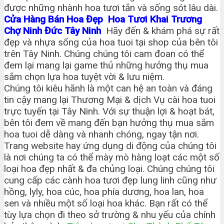
được những nhành hoa tươi tắn và sống sót lâu dài.
Cửa Hàng Bán Hoa Đẹp Hoa Tươi Khai Trương
Chợ Ninh Đức Tây Ninh
Hãy đến & khám phá sự rất
đẹp và nhựa sống của hoa tuoi tại shop của bên tôi
trên Tây Ninh. Chúng chúng tôi cam đoan có thể
đem lại mang lại game thủ những hưởng thụ mua
sắm chọn lựa hoa tuyệt vời & lưu niệm.
Chúng tôi kiêu hãnh là một can hệ an toàn và đáng
tin cậy mang lại Thương Mại & dịch Vụ cài hoa tuoi
trực tuyến tại Tây Ninh. Với sự thuận lợi & hoạt bát,
bên tôi đem về mang đến bạn hưởng thụ mua sắm
hoa tuoi dễ dàng và nhanh chóng, ngay tận nơi.
Trang website hay ứng dụng di động của chúng tôi
là nơi chúng ta có thể mày mò hàng loạt các một số
loại hoa đẹp nhất & đa chủng loại. Chúng chúng tôi
cung cấp các cành hoa tươi đẹp lung linh cũng như
hồng, lyly, hoa cúc, hoa phía dương, hoa lan, hoa
sen và nhiều một số loại hoa khác. Bạn rất có thể
tùy lựa chọn đi theo sở trường & nhu yếu của chính