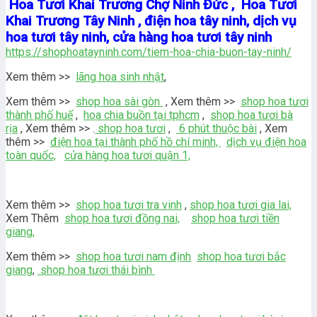
Hoa Tươi Khai Trương Chợ Ninh Đức , Hoa Tươi
Khai Trương Tây Ninh , điện hoa tây ninh, dịch vụ
hoa tươi tây ninh, cửa hàng hoa tươi tây ninh
https://shophoatayninh.com/tiem-hoa-chia-buon-tay-ninh/
Xem thêm >>
lãng hoa sinh nhật
,
Xem thêm >>
shop hoa sài gòn
, Xem thêm >>
shop hoa tươi
thành phố huế
,
hoa chia buồn tại tphcm
,
shop hoa tươi bà
rịa
, Xem thêm >> .
shop hoa tươi
,
6 phút thuộc bài
, Xem
thêm >>
điện hoa tại thành phố hồ chí minh,
dịch vụ điện hoa
toàn quốc,
cửa hàng hoa tươi quận 1,
Xem thêm >>
shop hoa tươi tra vinh
,
shop hoa tươi gia lai,
Xem Thêm
shop hoa tươi đồng nai,
shop hoa tươi tiền
giang,
Xem thêm >>
shop hoa tươi nam định
shop hoa tươi bắc
giang
,
shop hoa tươi thái bình