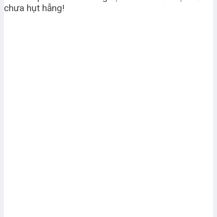
chưa hụt hẫng!