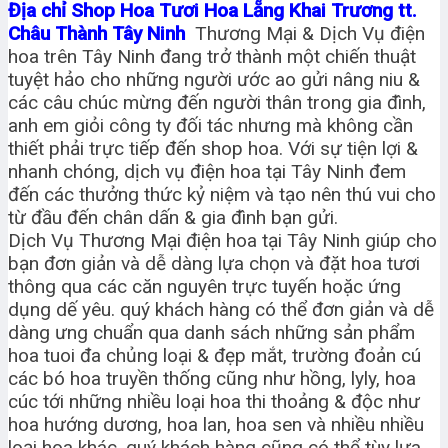
Địa chỉ Shop Hoa Tươi Hoa Lẵng Khai Trương tt.
Châu Thành Tây Ninh
Thương Mại & Dịch Vụ điện
hoa trên Tây Ninh đang trở thành một chiến thuật
tuyệt hảo cho những người ước ao gửi nâng niu &
các câu chúc mừng đến người thân trong gia đình,
anh em giỏi công ty đối tác nhưng mà không cần
thiết phải trực tiếp đến shop hoa. Với sự tiện lợi &
nhanh chóng, dịch vụ điện hoa tại Tây Ninh đem
đến các thưởng thức kỷ niệm và tạo nên thú vui cho
từ đầu đến chân dấn & gia đình bạn gửi.
Dịch Vụ Thương Mại điện hoa tại Tây Ninh giúp cho
bạn đơn giản và dễ dàng lựa chọn và đặt hoa tươi
thông qua các căn nguyên trực tuyến hoặc ứng
dụng dế yêu. quý khách hàng có thể đơn giản và dễ
dàng ưng chuẩn qua danh sách những sản phẩm
hoa tuoi đa chủng loại & đẹp mắt, trường đoản cú
các bó hoa truyền thống cũng như hồng, lyly, hoa
cúc tới những nhiều loại hoa thi thoảng & độc như
hoa hướng dương, hoa lan, hoa sen và nhiều nhiều
loại hoa khác. quý khách hàng cũng có thể tùy lựa