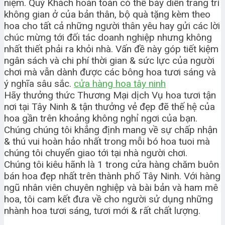
niệm. Quý Khách hoàn toàn có thể bày diễn trang trí
không gian ở của bản thân, bộ quà tặng kèm theo
hoa cho tất cả những người thân yêu hay gửi các lời
chúc mừng tới đối tác doanh nghiệp nhưng không
nhất thiết phải ra khỏi nhà. Vấn đề này góp tiết kiệm
ngân sách và chi phí thời gian & sức lực của người
chơi mà vẫn dành được các bông hoa tươi sáng và
ý nghĩa sâu sắc.
cửa hàng hoa tây ninh
Hãy thưởng thức Thương Mại dịch Vụ hoa tươi tận
nơi tại Tây Ninh & tận thưởng vẻ đẹp đẽ thế hệ của
hoa gần trên khoảng không nghỉ ngơi của bạn.
Chúng chúng tôi khẳng định mang về sự chấp nhận
& thú vui hoàn hảo nhất trong mỗi bó hoa tuoi mà
chúng tôi chuyển giao tới tại nhà người chơi.
Chúng tôi kiêu hãnh là 1 trong cửa hàng chăm buôn
bán hoa đẹp nhất trên thành phố Tây Ninh. Với hàng
ngũ nhân viên chuyên nghiệp và bài bản và ham mê
hoa, tôi cam kết đưa về cho người sử dụng những
nhành hoa tươi sáng, tươi mới & rất chất lượng.