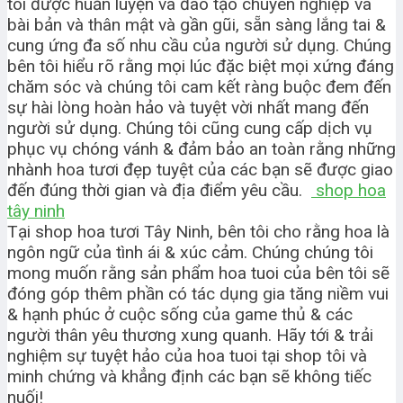
tôi được huấn luyện và đào tạo chuyên nghiệp và
bài bản và thân mật và gần gũi, sẵn sàng lắng tai &
cung ứng đa số nhu cầu của người sử dụng. Chúng
bên tôi hiểu rõ rằng mọi lúc đặc biệt mọi xứng đáng
chăm sóc và chúng tôi cam kết ràng buộc đem đến
sự hài lòng hoàn hảo và tuyệt vời nhất mang đến
người sử dụng. Chúng tôi cũng cung cấp dịch vụ
phục vụ chóng vánh & đảm bảo an toàn rằng những
nhành hoa tươi đẹp tuyệt của các bạn sẽ được giao
đến đúng thời gian và địa điểm yêu cầu.
shop hoa
tây ninh
Tại shop hoa tươi Tây Ninh, bên tôi cho rằng hoa là
ngôn ngữ của tình ái & xúc cảm. Chúng chúng tôi
mong muốn rằng sản phẩm hoa tuoi của bên tôi sẽ
đóng góp thêm phần có tác dụng gia tăng niềm vui
& hạnh phúc ở cuộc sống của game thủ & các
người thân yêu thương xung quanh. Hãy tới & trải
nghiệm sự tuyệt hảo của hoa tuoi tại shop tôi và
minh chứng và khẳng định các bạn sẽ không tiếc
nuối!