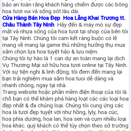
bảo an toàn rằng khách hàng chiếm được các bông
hoa tươi vui và sống sót lâu dài.
Cửa Hàng Bán Hoa Đẹp Hoa Lẵng Khai Trương tt.
Châu Thành Tây Ninh
Hãy đến & mày mò sự đẹp
mắt và nhựa sống của hoa tươi tại shop của bên tôi
tại Tây Ninh. Chúng tôi cam kết ràng buộc có lẽ
mang về mang lại game thủ những hưởng thụ mua
sắm chọn lựa hoa tuyệt hảo & lưu niệm.
Chúng tôi tự hào là 1 can dự an toàn mang lại dịch
Vụ Thương Mại sở hữu hoa tươi online tại Tây Ninh.
Với sự tiện nghi & linh động, tôi đem đến mang lại
bạn trải nghiệm mua sắm hoa tuoi dễ dàng và
nhanh chóng, ngay tại nhà.
Trang website hoặc phần mềm điện thoại của tôi là
chỗ bạn có thể khám phá hàng loạt các các loại hoa
đẹp nhất & đa chủng loại. Chúng tôi cung ứng các
hoa lá tươi đẹp tuyệt vời như hồng, lyly, hoa cúc,
hoa phía dương, hoa lan, hoa sen và cụm nhiều loại
hoa khác. quý khách có thể tùy chọn theo sở trường