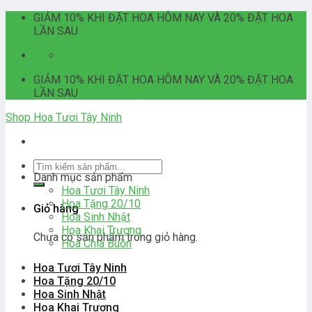
Skip
GIẢM 10% KHI ĐẶT HOA HÔM NAY VÀ 20% ĐẶT HOA
to
LẦN SAU
content
06:00 - 21:00
GIẢM 10% KHI ĐẶT HOA HÔM NAY VÀ 20% ĐẶT HOA
LẦN SAU
Shop Hoa Tươi Tây Ninh
Tìm
Danh mục sản phẩm
kiếm:
Hoa Tươi Tây Ninh
Hoa Tặng 20/10
Giỏ hàng
Hoa Sinh Nhật
Hoa Khai Trương
Chưa có sản phẩm trong giỏ hàng.
Hoa Chia Buồn
Hoa Tươi Tây Ninh
Hoa Tặng 20/10
Hoa Sinh Nhật
Hoa Khai Trương