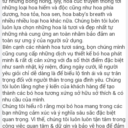
từ những bông hồng, lyly, hoa cúc truyền thống tới
những loại hoa hiếm và độc cũng như hoa phía
dương, hoa tỏa, hoa sen, hoa baby’s breath và
nhiều nhiều loại hoa khác nữa. Chúng bên tôi luôn
luôn lựa chọn những hoa lá tươi và đẹp nhất tự
những nhà cung ứng an toàn nhằm bảo đảm an
toàn sự ưng ý của người sử dụng.
Bên cạnh các nhành hoa tươi sáng, bọn chúng mình
cũng cung cấp những dịch vụ thiết kế bó hoa phát
minh & rất dị cân xứng với đa số thời điểm đặc biệt
như sanh nhật, kỷ niệm, đúng ngày cưới, lễ người
yêu giỏi chỉ dễ dàng là để biểu lộ tình ái và sự trân
trọng đối với người thân trong gia đình yêu. Chúng
tôi luôn lắng nghe ý kiến của khách hàng để tạo
thành các bó hoa tương xứng sở hữu sở thích & có
nhu cầu của mình.
Chúng tôi hiểu rõ rằng mọi bó hoa mang trong các
bạn những cảm xúc và ý nghĩa sâu sắc đặc biệt
quan trọng. Vì thế, chúng tôi luôn luôn tận tâm trong
công việc quan tâm & dữ gìn và bảo vệ hoa để đảm