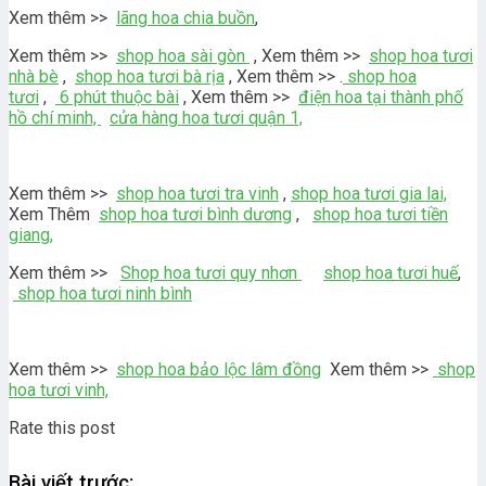
Xem thêm >>
lãng hoa chia buồn
,
Xem thêm >>
shop hoa sài gòn
, Xem thêm >>
shop hoa tươi
nhà bè
,
shop hoa tươi bà rịa
, Xem thêm >> .
shop hoa
tươi
,
6 phút thuộc bài
, Xem thêm >>
điện hoa tại thành phố
hồ chí minh,
cửa hàng hoa tươi quận 1,
Xem thêm >>
shop hoa tươi tra vinh
,
shop hoa tươi gia lai,
Xem Thêm
shop hoa tươi bình dương
,
shop hoa tươi tiền
giang,
Xem thêm >>
Shop hoa tươi quy nhơn
shop hoa tươi huế
,
shop hoa tươi ninh bình
Xem thêm >>
shop hoa bảo lộc lâm đồng
Xem thêm >>
shop
hoa tươi vinh,
Rate this post
Bài viết trước: