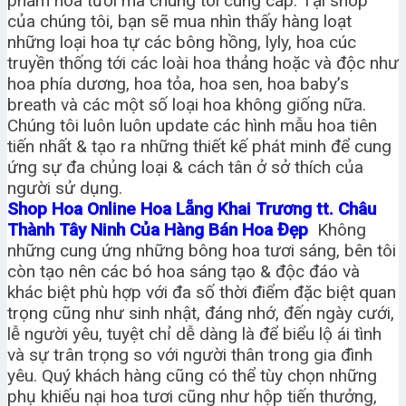
phẩm hoa tươi mà chúng tôi cung cấp. Tại shop
của chúng tôi, bạn sẽ mua nhìn thấy hàng loạt
những loại hoa tự các bông hồng, lyly, hoa cúc
truyền thống tới các loài hoa thảng hoặc và độc như
hoa phía dương, hoa tỏa, hoa sen, hoa baby’s
breath và các một số loại hoa không giống nữa.
Chúng tôi luôn luôn update các hình mẫu hoa tiên
tiến nhất & tạo ra những thiết kế phát minh để cung
ứng sự đa chủng loại & cách tân ở sở thích của
người sử dụng.
Shop Hoa Online Hoa Lẵng Khai Trương tt. Châu
Thành Tây Ninh Của Hàng Bán Hoa Đẹp
Không
những cung ứng những bông hoa tươi sáng, bên tôi
còn tạo nên các bó hoa sáng tạo & độc đáo và
khác biệt phù hợp với đa số thời điểm đặc biệt quan
trọng cũng như sinh nhật, đáng nhớ, đến ngày cưới,
lễ người yêu, tuyệt chỉ dễ dàng là để biểu lộ ái tình
và sự trân trọng so với người thân trong gia đình
yêu. Quý khách hàng cũng có thể tùy chọn những
phụ khiếu nại hoa tươi cũng như hộp tiến thưởng,