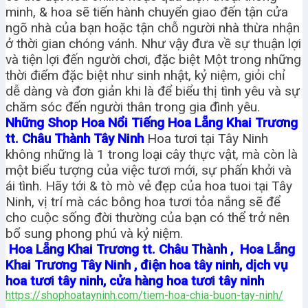
minh, & hoa sẽ tiến hành chuyển giao đến tận cửa
ngõ nhà của bạn hoặc tận chỗ người nhà thừa nhận
ở thời gian chóng vánh. Như vậy đưa về sự thuận lợi
và tiện lợi đến người chơi, đặc biệt Một trong những
thời điểm đặc biệt như sinh nhật, kỷ niệm, giỏi chỉ
dễ dàng và đơn giản khi là để biểu thị tình yêu và sự
chăm sóc đến người thân trong gia đình yêu.
Những Shop Hoa Nổi Tiếng Hoa Lẵng Khai Trương
tt. Châu Thành Tây Ninh
Hoa tươi tại Tây Ninh
không những là 1 trong loại cây thực vật, mà còn là
một biểu tượng của việc tươi mới, sự phấn khởi và
ái tình. Hãy tới & tò mò vẻ đẹp của hoa tuoi tại Tây
Ninh, vị trí mà các bông hoa tươi tỏa nắng sẽ để
cho cuộc sống đời thường của bạn có thể trở nên
bổ sung phong phú và kỷ niệm.
Hoa Lẵng Khai Trương tt. Châu Thành , Hoa Lẵng
Khai Trương Tây Ninh , điện hoa tây ninh, dịch vụ
hoa tươi tây ninh, cửa hàng hoa tươi tây ninh
https://shophoatayninh.com/tiem-hoa-chia-buon-tay-ninh/