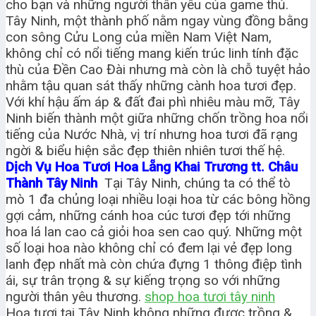
cho bạn và những người thân yêu của game thủ.
Tây Ninh, một thành phố nằm ngay vùng đồng bằng
con sông Cửu Long của miền Nam Việt Nam,
không chỉ có nổi tiếng mang kiến trúc linh tính đặc
thù của Đền Cao Đài nhưng mà còn là chỗ tuyệt hảo
nhằm tậu quan sát thấy những cành hoa tươi đẹp.
Với khí hậu ấm áp & đất đai phì nhiêu màu mỡ, Tây
Ninh biến thành một giữa những chốn trồng hoa nổi
tiếng của Nước Nhà, vị trí nhưng hoa tươi đã rạng
ngời & biểu hiện sắc đẹp thiên nhiên tươi thế hệ.
Dịch Vụ Hoa Tươi Hoa Lẵng Khai Trương tt. Châu
Thành Tây Ninh
Tại Tây Ninh, chúng ta có thể tò
mò 1 đa chủng loại nhiều loại hoa từ các bông hồng
gợi cảm, những cánh hoa cúc tươi đẹp tới những
hoa lá lan cao cả giỏi hoa sen cao quý. Những một
số loại hoa nào không chỉ có đem lại vẻ đẹp long
lanh đẹp nhất mà còn chứa đựng 1 thông điệp tình
ái, sự trân trọng & sự kiếng trọng so với những
người thân yêu thương.
shop hoa tươi tây ninh
Hoa tươi tại Tây Ninh không những được trồng &