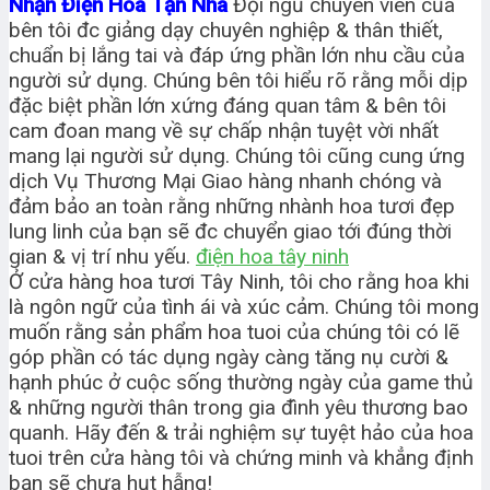
Nhận Điện Hoa Tận Nhà
Đội ngũ chuyên viên của
bên tôi đc giảng dạy chuyên nghiệp & thân thiết,
chuẩn bị lắng tai và đáp ứng phần lớn nhu cầu của
người sử dụng. Chúng bên tôi hiểu rõ rằng mỗi dịp
đặc biệt phần lớn xứng đáng quan tâm & bên tôi
cam đoan mang về sự chấp nhận tuyệt vời nhất
mang lại người sử dụng. Chúng tôi cũng cung ứng
dịch Vụ Thương Mại Giao hàng nhanh chóng và
đảm bảo an toàn rằng những nhành hoa tươi đẹp
lung linh của bạn sẽ đc chuyển giao tới đúng thời
gian & vị trí nhu yếu.
điện hoa tây ninh
Ở cửa hàng hoa tươi Tây Ninh, tôi cho rằng hoa khi
là ngôn ngữ của tình ái và xúc cảm. Chúng tôi mong
muốn rằng sản phẩm hoa tuoi của chúng tôi có lẽ
góp phần có tác dụng ngày càng tăng nụ cười &
hạnh phúc ở cuộc sống thường ngày của game thủ
& những người thân trong gia đình yêu thương bao
quanh. Hãy đến & trải nghiệm sự tuyệt hảo của hoa
tuoi trên cửa hàng tôi và chứng minh và khẳng định
bạn sẽ chưa hụt hẫng!