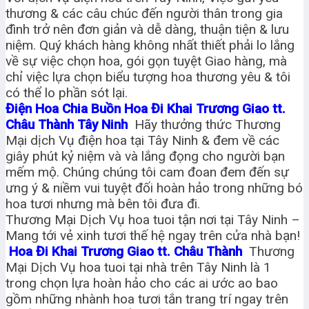
thương & các câu chúc đến người thân trong gia
đình trở nên đơn giản và dễ dàng, thuận tiện & lưu
niệm. Quý khách hàng không nhất thiết phải lo lắng
về sự việc chọn hoa, gói gọn tuyệt Giao hàng, mà
chỉ việc lựa chọn biểu tượng hoa thương yêu & tôi
có thể lo phần sót lại.
Điện Hoa Chia Buồn Hoa Đi Khai Trương Giao tt.
Châu Thành Tây Ninh
Hãy thưởng thức Thương
Mại dịch Vụ điện hoa tại Tây Ninh & đem về các
giây phút kỷ niệm và và lắng đọng cho người bạn
mếm mộ. Chúng chúng tôi cam đoan đem đến sự
ưng ý & niềm vui tuyệt đối hoàn hảo trong những bó
hoa tươi nhưng mà bên tôi đưa đi.
Thương Mại Dịch Vụ hoa tuoi tận nơi tại Tây Ninh –
Mang tới vẻ xinh tươi thế hệ ngay trên cửa nhà bạn!
Hoa Đi Khai Trương Giao tt. Châu Thành
Thương
Mại Dịch Vụ hoa tuoi tại nhà trên Tây Ninh là 1
trong chọn lựa hoàn hảo cho các ai ước ao bao
gồm những nhành hoa tươi tắn trang trí ngay trên