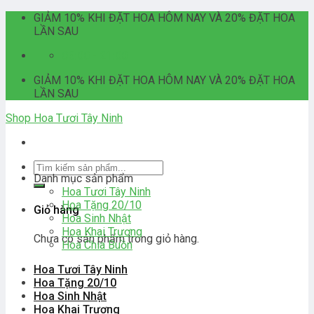
Skip
GIẢM 10% KHI ĐẶT HOA HÔM NAY VÀ 20% ĐẶT HOA
to
LẦN SAU
content
06:00 - 21:00
GIẢM 10% KHI ĐẶT HOA HÔM NAY VÀ 20% ĐẶT HOA
LẦN SAU
Shop Hoa Tươi Tây Ninh
Tìm
Danh mục sản phẩm
kiếm:
Hoa Tươi Tây Ninh
Hoa Tặng 20/10
Giỏ hàng
Hoa Sinh Nhật
Hoa Khai Trương
Chưa có sản phẩm trong giỏ hàng.
Hoa Chia Buồn
Hoa Tươi Tây Ninh
Hoa Tặng 20/10
Hoa Sinh Nhật
Hoa Khai Trương