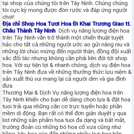
tại shop của chúng tôi trên Tây Ninh. Chúng chúng
tôi cực kỳ mong được đón rước và đáp ứng người
chơi!
Địa chỉ Shop Hoa Tươi Hoa Đi Khai Trương Giao tt.
Châu Thành Tây Ninh
Dịch vụ năng lượng điện hoa
trên Tây Ninh vẫn trở thành một chiến thuật tuyệt
hảo cho tất cả những người ước ao gửi nâng niu và
những lời chúc mừng đến người thân, đồng đội xuất
xắc đối tác nhưng không cần phải liên đới tới shop
hoa. Với sự tiện lợi & nhanh chóng, dịch vụ điện hoa
trên Tây Ninh đưa về những thưởng thức lưu niệm &
sản xuất thú vui mang lại cả người dìm và gia đình
đưa.
Thương Mại & Dịch Vụ năng lượng điện hoa trên
Tây Ninh khiến cho bạn dễ dàng chọn lựa & đặt hoa
tuoi trải qua những căn cơ trực tuyến hoặc phần
mềm di động. Bạn rất có thể đơn giản duyệt y qua
list những sản phẩm hoa tuoi đa dạng và bắt mắt,
trường đoản cú những bó hoa cổ xưa cũng như
hồng, lyly, hoa cúc đến những nhiều loại hoa hãn