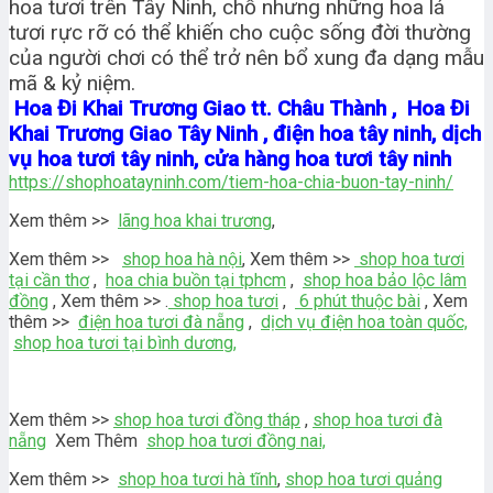
hoa tươi trên Tây Ninh, chỗ nhưng những hoa lá
tươi rực rỡ có thể khiến cho cuộc sống đời thường
của người chơi có thể trở nên bổ xung đa dạng mẫu
mã & kỷ niệm.
Hoa Đi Khai Trương Giao tt. Châu Thành , Hoa Đi
Khai Trương Giao Tây Ninh , điện hoa tây ninh, dịch
vụ hoa tươi tây ninh, cửa hàng hoa tươi tây ninh
https://shophoatayninh.com/tiem-hoa-chia-buon-tay-ninh/
Xem thêm >>
lãng hoa khai trương
,
Xem thêm >>
shop hoa hà nội
, Xem thêm >>
shop hoa tươi
tại cần thơ
,
hoa chia buồn tại tphcm
,
shop hoa bảo lộc lâm
đồng
, Xem thêm >> .
shop hoa tươi
,
6 phút thuộc bài
, Xem
thêm >>
điện hoa tươi đà nẵng
,
dịch vụ điện hoa toàn quốc,
shop hoa tươi tại bình dương,
Xem thêm >>
shop hoa tươi đồng tháp
,
shop hoa tươi đà
nẵng
Xem Thêm
shop hoa tươi đồng nai,
Xem thêm >>
shop hoa tươi hà tĩnh
,
shop hoa tươi quảng