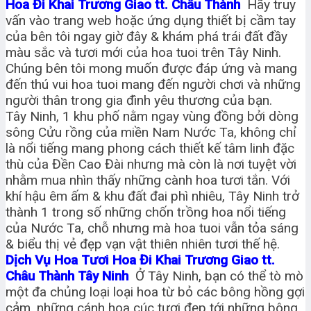
Hoa Đi Khai Trương Giao tt. Châu Thành
Hãy truy
vấn vào trang web hoặc ứng dụng thiết bị cầm tay
của bên tôi ngay giờ đây & khám phá trái đất đầy
màu sắc và tươi mới của hoa tuoi trên Tây Ninh.
Chúng bên tôi mong muốn được đáp ứng và mang
đến thú vui hoa tuoi mang đến người chơi và những
người thân trong gia đình yêu thương của bạn.
Tây Ninh, 1 khu phố nằm ngay vùng đồng bởi dòng
sông Cửu rồng của miền Nam Nước Ta, không chỉ
là nổi tiếng mang phong cách thiết kế tâm linh đặc
thù của Đền Cao Đài nhưng mà còn là nơi tuyệt vời
nhằm mua nhìn thấy những cành hoa tươi tắn. Với
khí hậu êm ấm & khu đất đai phì nhiêu, Tây Ninh trở
thành 1 trong số những chốn trồng hoa nổi tiếng
của Nước Ta, chỗ nhưng mà hoa tuoi vẫn tỏa sáng
& biểu thị vẻ đẹp vạn vật thiên nhiên tươi thế hệ.
Dịch Vụ Hoa Tươi Hoa Đi Khai Trương Giao tt.
Châu Thành Tây Ninh
Ở Tây Ninh, bạn có thể tò mò
một đa chủng loại loại hoa từ bỏ các bông hồng gợi
cảm, những cánh hoa cúc tươi đẹp tới những bông