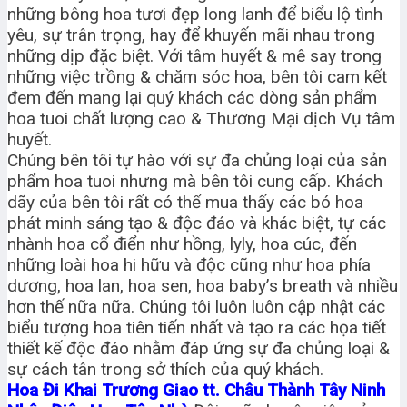
những bông hoa tươi đẹp long lanh để biểu lộ tình
yêu, sự trân trọng, hay để khuyến mãi nhau trong
những dịp đặc biệt. Với tâm huyết & mê say trong
những việc trồng & chăm sóc hoa, bên tôi cam kết
đem đến mang lại quý khách các dòng sản phẩm
hoa tuoi chất lượng cao & Thương Mại dịch Vụ tâm
huyết.
Chúng bên tôi tự hào với sự đa chủng loại của sản
phẩm hoa tuoi nhưng mà bên tôi cung cấp. Khách
dãy của bên tôi rất có thể mua thấy các bó hoa
phát minh sáng tạo & độc đáo và khác biệt, tự các
nhành hoa cổ điển như hồng, lyly, hoa cúc, đến
những loài hoa hi hữu và độc cũng như hoa phía
dương, hoa lan, hoa sen, hoa baby’s breath và nhiều
hơn thế nữa nữa. Chúng tôi luôn luôn cập nhật các
biểu tượng hoa tiên tiến nhất và tạo ra các họa tiết
thiết kế độc đáo nhằm đáp ứng sự đa chủng loại &
sự cách tân trong sở thích của quý khách.
Hoa Đi Khai Trương Giao tt. Châu Thành Tây Ninh