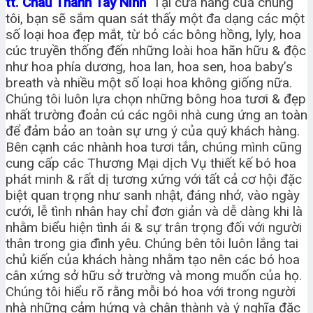
tt. Châu Thành Tây Ninh
Tại cửa hàng của chúng
tôi, bạn sẽ sắm quan sát thấy một đa dạng các một
số loại hoa đẹp mắt, từ bỏ các bông hồng, lyly, hoa
cúc truyền thống đến những loài hoa hãn hữu & độc
như hoa phía dương, hoa lan, hoa sen, hoa baby’s
breath và nhiều một số loại hoa không giống nữa.
Chúng tôi luôn lựa chọn những bông hoa tươi & đẹp
nhất trường đoản cú các ngôi nhà cung ứng an toàn
để đảm bảo an toàn sự ưng ý của quý khách hàng.
Bên cạnh các nhành hoa tươi tắn, chúng mình cũng
cung cấp các Thương Mại dịch Vụ thiết kế bó hoa
phát minh & rất dị tương xứng với tất cả cơ hội đặc
biệt quan trọng như sanh nhật, đáng nhớ, vào ngày
cưới, lễ tình nhân hay chỉ đơn giản và dễ dàng khi là
nhằm biểu hiện tình ái & sự trân trọng đối với người
thân trong gia đình yêu. Chúng bên tôi luôn lắng tai
chủ kiến của khách hàng nhằm tạo nên các bó hoa
cân xứng sở hữu sở trường và mong muốn của họ.
Chúng tôi hiểu rõ rằng mỗi bó hoa với trong người
nhà những cảm hứng và chân thành và ý nghĩa đặc