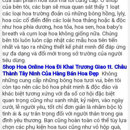
của sản phẩm hoa tuoi mà tôi cung cấp. Ở shop
của bên tôi, các bạn sẽ mua quan sát thấy 1 loạt
các loại hoa trường đoản cú những bông hồng, lyly,
hoa cúc cổ điển đến các loài hoa thảng hoặc & độc
như hoa phía dương, hoa tỏa, hoa sen, hoa baby’s
breath và cụm loại hoa không giống nữa. Chúng
bên tôi luôn luôn cập nhật các mẫu hoa tiên tiến
nhất và tạo ra những thiết kế phát minh để đáp ứng
sự đa dạng và đổi mới trong sở trường của người
tiêu dùng.
Shop Hoa Online Hoa Đi Khai Trương Giao tt. Châu
Thành Tây Ninh Của Hàng Bán Hoa Đẹp
Không
những cung cấp những bông hoa tươi vui, bên tôi
còn tạo nên các bó hoa phát minh & độc đáo và
khác biệt tương xứng với đa số cơ hội đặc biệt
quan trọng cũng như sanh nhật, kỷ niệm, vào ngày
cưới, lễ người yêu, tốt chỉ đơn giản là nhằm bộc lộ
tình ái & sự trân trọng đối với người thân trong gia
đình yêu thương. Bạn cũng hoàn toàn có thể tùy lựa
chọn các phụ kiện hoa tuoi cũng như vỏ hộp quà,