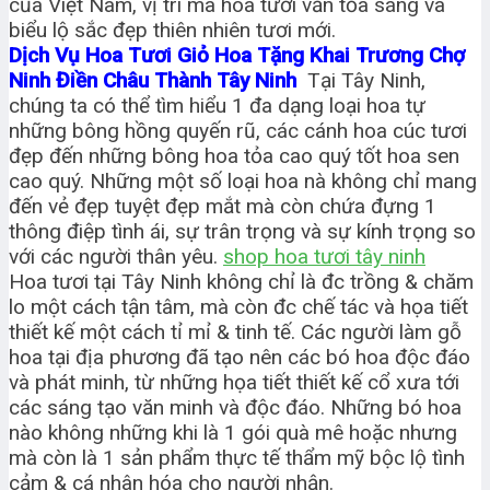
của Việt Nam, vị trí mà hoa tươi vẫn tỏa sáng và
biểu lộ sắc đẹp thiên nhiên tươi mới.
Dịch Vụ Hoa Tươi Giỏ Hoa Tặng Khai Trương Chợ
Ninh Điền Châu Thành Tây Ninh
Tại Tây Ninh,
chúng ta có thể tìm hiểu 1 đa dạng loại hoa tự
những bông hồng quyến rũ, các cánh hoa cúc tươi
đẹp đến những bông hoa tỏa cao quý tốt hoa sen
cao quý. Những một số loại hoa nà không chỉ mang
đến vẻ đẹp tuyệt đẹp mắt mà còn chứa đựng 1
thông điệp tình ái, sự trân trọng và sự kính trọng so
với các người thân yêu.
shop hoa tươi tây ninh
Hoa tươi tại Tây Ninh không chỉ là đc trồng & chăm
lo một cách tận tâm, mà còn đc chế tác và họa tiết
thiết kế một cách tỉ mỉ & tinh tế. Các người làm gỗ
hoa tại địa phương đã tạo nên các bó hoa độc đáo
và phát minh, từ những họa tiết thiết kế cổ xưa tới
các sáng tạo văn minh và độc đáo. Những bó hoa
nào không những khi là 1 gói quà mê hoặc nhưng
mà còn là 1 sản phẩm thực tế thẩm mỹ bộc lộ tình
cảm & cá nhân hóa cho người nhận.