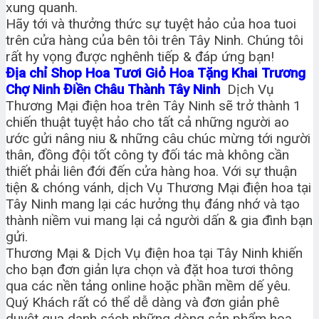
xung quanh.
Hãy tới và thưởng thức sự tuyệt hảo của hoa tuoi
trên cửa hàng của bên tôi trên Tây Ninh. Chúng tôi
rất hy vọng được nghênh tiếp & đáp ứng bạn!
Địa chỉ Shop Hoa Tươi Giỏ Hoa Tặng Khai Trương
Chợ Ninh Điền Châu Thành Tây Ninh
Dịch Vụ
Thương Mại điện hoa trên Tây Ninh sẽ trở thành 1
chiến thuật tuyệt hảo cho tất cả những người ao
ước gửi nâng niu & những câu chúc mừng tới người
thân, đồng đội tốt công ty đối tác mà không cần
thiết phải liên đới đến cửa hàng hoa. Với sự thuận
tiện & chóng vánh, dịch Vụ Thương Mại điện hoa tại
Tây Ninh mang lại các hưởng thụ đáng nhớ và tạo
thành niềm vui mang lại cả người dấn & gia đình bạn
gửi.
Thương Mại & Dịch Vụ điện hoa tại Tây Ninh khiến
cho bạn đơn giản lựa chọn và đặt hoa tươi thông
qua các nền tảng online hoặc phần mềm dế yêu.
Quý Khách rất có thể dễ dàng và đơn giản phê
duyệt qua danh sách những dòng sản phẩm hoa