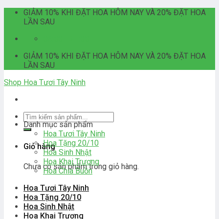
Skip
GIẢM 10% KHI ĐẶT HOA HÔM NAY VÀ 20% ĐẶT HOA
to
LẦN SAU
content
06:00 - 21:00
GIẢM 10% KHI ĐẶT HOA HÔM NAY VÀ 20% ĐẶT HOA
LẦN SAU
Shop Hoa Tươi Tây Ninh
Tìm
Danh mục sản phẩm
kiếm:
Hoa Tươi Tây Ninh
Hoa Tặng 20/10
Giỏ hàng
Hoa Sinh Nhật
Hoa Khai Trương
Chưa có sản phẩm trong giỏ hàng.
Hoa Chia Buồn
Hoa Tươi Tây Ninh
Hoa Tặng 20/10
Hoa Sinh Nhật
Hoa Khai Trương