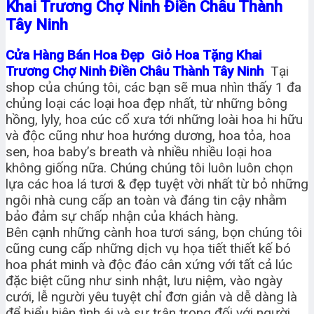
Khai Trương Chợ Ninh Điền Châu Thành
Tây Ninh
Cửa Hàng Bán Hoa Đẹp Giỏ Hoa Tặng Khai
Trương Chợ Ninh Điền Châu Thành Tây Ninh
Tại
shop của chúng tôi, các bạn sẽ mua nhìn thấy 1 đa
chủng loại các loại hoa đẹp nhất, từ những bông
hồng, lyly, hoa cúc cổ xưa tới những loài hoa hi hữu
và độc cũng như hoa hướng dương, hoa tỏa, hoa
sen, hoa baby’s breath và nhiều nhiều loại hoa
không giống nữa. Chúng chúng tôi luôn luôn chọn
lựa các hoa lá tươi & đẹp tuyệt vời nhất từ bỏ những
ngôi nhà cung cấp an toàn và đáng tin cậy nhằm
bảo đảm sự chấp nhận của khách hàng.
Bên cạnh những cành hoa tươi sáng, bọn chúng tôi
cũng cung cấp những dịch vụ họa tiết thiết kế bó
hoa phát minh và độc đáo cân xứng với tất cả lúc
đặc biệt cũng như sinh nhật, lưu niệm, vào ngày
cưới, lễ người yêu tuyệt chỉ đơn giản và dễ dàng là
để biểu hiện tình ái và sự trân trọng đối với người