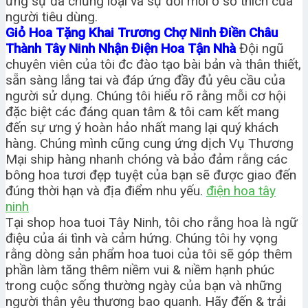
ứng sự đa chủng loại và sự đổi mới ở sở thích của
người tiêu dùng.
Giỏ Hoa Tặng Khai Trương Chợ Ninh Điền Châu
Thành Tây Ninh Nhận Điện Hoa Tận Nhà
Đội ngũ
chuyên viên của tôi đc đào tạo bài bản và thân thiết,
sẵn sàng lắng tai và đáp ứng đầy đủ yêu cầu của
người sử dụng. Chúng tôi hiểu rõ rằng mỗi cơ hội
đặc biệt các đáng quan tâm & tôi cam kết mang
đến sự ưng ý hoàn hảo nhất mang lại quý khách
hàng. Chúng mình cũng cung ứng dịch Vụ Thương
Mại ship hàng nhanh chóng và bảo đảm rằng các
bông hoa tươi đẹp tuyệt của bạn sẽ được giao đến
đúng thời hạn và địa điểm nhu yếu.
điện hoa tây
ninh
Tại shop hoa tuoi Tây Ninh, tôi cho rằng hoa là ngữ
điệu của ái tình và cảm hứng. Chúng tôi hy vọng
rằng dòng sản phẩm hoa tuoi của tôi sẽ góp thêm
phần làm tăng thêm niềm vui & niềm hạnh phúc
trong cuộc sống thường ngày của bạn và những
người thân yêu thương bao quanh. Hãy đến & trải