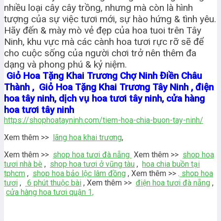
nhiều loại cây cây trồng, nhưng mà còn là hình
tượng của sự việc tươi mới, sự hào hứng & tình yêu.
Hãy đến & mày mò vẻ đẹp của hoa tuoi trên Tây
Ninh, khu vực mà các cành hoa tươi rực rỡ sẽ để
cho cuộc sống của người chơi trở nên thêm đa
dạng và phong phú & kỷ niệm.
Giỏ Hoa Tặng Khai Trương Chợ Ninh Điền Châu
Thành , Giỏ Hoa Tặng Khai Trương Tây Ninh , điện
hoa tây ninh, dịch vụ hoa tươi tây ninh, cửa hàng
hoa tươi tây ninh
https://shophoatayninh.com/tiem-hoa-chia-buon-tay-ninh/
Xem thêm >>
lãng hoa khai trương
,
Xem thêm >>
shop hoa tươi đà nẵng
Xem thêm >>
shop hoa
tươi nhà bè
,
shop hoa tươi ở vũng tàu
,
hoa chia buồn tại
tphcm
,
shop hoa bảo lộc lâm đồng
, Xem thêm >> .
shop hoa
tươi
,
6 phút thuộc bài
, Xem thêm >>
điện hoa tươi đà nẵng
,
cửa hàng hoa tươi quận 1,