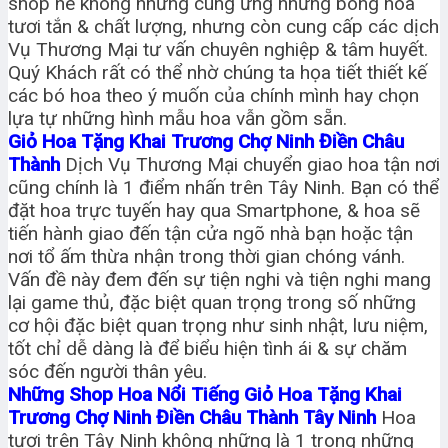
shop nè không những cung ứng những bông hoa
tươi tắn & chất lượng, nhưng còn cung cấp các dịch
Vụ Thương Mại tư vấn chuyên nghiệp & tâm huyết.
Quý Khách rất có thể nhờ chúng ta họa tiết thiết kế
các bó hoa theo ý muốn của chính mình hay chọn
lựa tự những hình mẫu hoa vẫn gồm sẵn.
Giỏ Hoa Tặng Khai Trương Chợ Ninh Điền Châu
Thành
Dịch Vụ Thương Mại chuyển giao hoa tận nơi
cũng chính là 1 điểm nhấn trên Tây Ninh. Bạn có thể
đặt hoa trực tuyến hay qua Smartphone, & hoa sẽ
tiến hành giao đến tận cửa ngõ nhà bạn hoặc tận
nơi tổ ấm thừa nhận trong thời gian chóng vánh.
Vấn đề này đem đến sự tiện nghi và tiện nghi mang
lại game thủ, đặc biệt quan trọng trong số những
cơ hội đặc biệt quan trọng như sinh nhật, lưu niệm,
tốt chỉ dễ dàng là để biểu hiện tình ái & sự chăm
sóc đến người thân yêu.
Những Shop Hoa Nổi Tiếng Giỏ Hoa Tặng Khai
Trương Chợ Ninh Điền Châu Thành Tây Ninh
Hoa
tươi trên Tây Ninh không những là 1 trong những