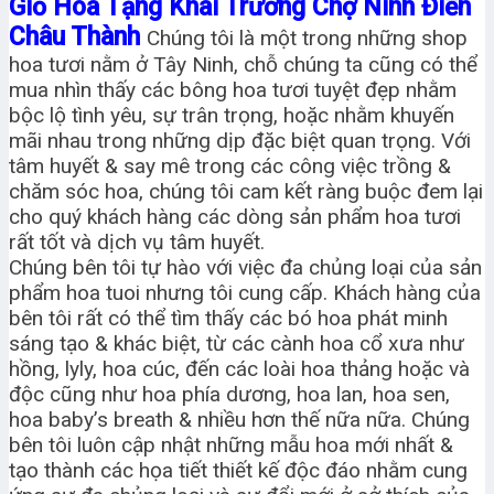
Giỏ Hoa Tặng Khai Trương Chợ Ninh Điền
Châu Thành
Chúng tôi là một trong những shop
hoa tươi nằm ở Tây Ninh, chỗ chúng ta cũng có thể
mua nhìn thấy các bông hoa tươi tuyệt đẹp nhằm
bộc lộ tình yêu, sự trân trọng, hoặc nhằm khuyến
mãi nhau trong những dịp đặc biệt quan trọng. Với
tâm huyết & say mê trong các công việc trồng &
chăm sóc hoa, chúng tôi cam kết ràng buộc đem lại
cho quý khách hàng các dòng sản phẩm hoa tươi
rất tốt và dịch vụ tâm huyết.
Chúng bên tôi tự hào với việc đa chủng loại của sản
phẩm hoa tuoi nhưng tôi cung cấp. Khách hàng của
bên tôi rất có thể tìm thấy các bó hoa phát minh
sáng tạo & khác biệt, từ các cành hoa cổ xưa như
hồng, lyly, hoa cúc, đến các loài hoa thảng hoặc và
độc cũng như hoa phía dương, hoa lan, hoa sen,
hoa baby’s breath & nhiều hơn thế nữa nữa. Chúng
bên tôi luôn cập nhật những mẫu hoa mới nhất &
tạo thành các họa tiết thiết kế độc đáo nhằm cung