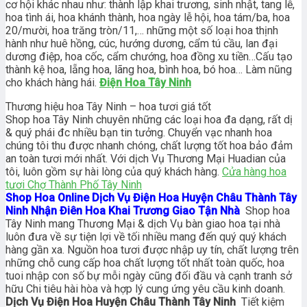
cơ hội khác nhau như: thành lập khai trương, sinh nhật, tang lễ,
hoa tình ái, hoa khánh thành, hoa ngày lễ hội, hoa tám/ba, hoa
20/mười, hoa trăng tròn/11,… những một số loại hoa thịnh
hành như huê hồng, cúc, hướng dương, cẩm tú cầu, lan đại
dương điệp, hoa cốc, cẩm chướng, hoa đồng xu tiền…Cấu tạo
thành kệ hoa, lẵng hoa, lãng hoa, bình hoa, bó hoa… Làm nũng
cho khách hàng hái.
Điện Hoa Tây Ninh
Thương hiệu hoa Tây Ninh – hoa tươi giá tốt
Shop hoa Tây Ninh chuyên những các loại hoa đa dạng, rất dị
& quý phái đc nhiều bạn tin tưởng. Chuyển vạc nhanh hoa
chúng tôi thu được nhanh chóng, chất lượng tốt hoa bảo đảm
an toàn tươi mới nhất. Với dịch Vụ Thương Mại Huadian của
tôi, luôn gồm sự hài lòng của quý khách hàng.
Cửa hàng hoa
tươi Chợ Thành Phố Tây Ninh
Shop Hoa Online Dịch Vụ Điện Hoa Huyện Châu Thành Tây
Ninh Nhận Điên Hoa Khai Trương Giao Tận Nhà
Shop hoa
Tây Ninh mang Thương Mại & dịch Vụ bàn giao hoa tại nhà
luôn đưa về sự tiện lợi về tối nhiều mang đến quý quý khách
hàng gần xa. Nguồn hoa tươi được nhập uy tín, chất lượng trên
những chỗ cung cấp hoa chất lượng tốt nhất toàn quốc, hoa
tuoi nhập con số bự mỗi ngày cũng đối đầu và cạnh tranh sở
hữu Chi tiêu hài hòa và hợp lý cung ứng yêu cầu kinh doanh.
Dịch Vụ Điện Hoa Huyện Châu Thành Tây Ninh
Tiết kiệm