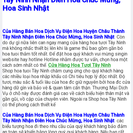
Tây Ninh Nhận Điên Hoa Chúc Mừng,
Hoa Sinh Nhật
Của Hàng Bán Hoa Dịch Vụ Điện Hoa Huyện Châu Thành
Tây Ninh Nhận Điên Hoa Chúc Mừng, Hoa Sinh Nhật
Còn
do dự gì nữa liên can ngay mang cửa hàng hoa tươi Tây Ninh
mà không nhấc thiết bị lên khi là game thủ bao gồm gần bó
hoa tuoi thắm tốt nhất. Để đặt hoa quý khách vui mừng singin
website hay hotline Hotline nhằm được tư vấn, chọn hoa một
cách sớm nhất có thể.
Cửa Hàng Hoa Tươi Tây Ninh
Shop hoa tuoi Tây Ninh chăm cung ứng cho quý khách hàng
các nhiều loại hoa nhập khẩu có Chi tiêu hợp lý độc nhất. Độ
tươi, màu sắc & tuổi lâu của hoa đc giữ nguyên bởi hoa đc cửa
hàng dữ gìn và bảo vệ & quan tâm cẩn thận. Thương Mại Dịch
Vụ ở chỗ này được đánh giá cao về cách biểu hiện thân mật và
gần gũi, vồ cập của chuyên viên. Ngoài ra Shop hoa Tây Ninh
có thể phong cách thiết kế
Của Hàng Bán Hoa Dịch Vụ Điện Hoa Huyện Châu Thành
Tây Ninh Nhận Điên Hoa Chúc Mừng, Hoa Sinh Nhật
các
biểu tượng hoa đi theo nhu cầu của quý khách hàng bảo đảm
an toàn sẽ khiến bằng lòng quý quý khách hàng. Nếu bạn rất