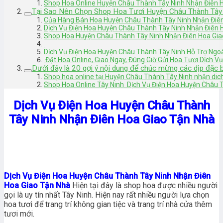
Shop Hoa Online Huyện Châu Thành Tây Ninh Nhận Điên 
Tại Sao Nên Chọn Shop Hoa Tươi Huyện Châu Thành Tây
Của Hàng Bán Hoa Huyện Châu Thành Tây Ninh Nhận Điê
Dịch Vụ Điện Hoa Huyện Châu Thành Tây Ninh Nhận Điên 
Shop Hoa Huyện Châu Thành Tây Ninh Nhận Điên Hoa Gia
Dịch Vụ Điện Hoa Huyện Châu Thành Tây Ninh Hỗ Trợ Ngoà
Đặt Hoa Online, Giao Ngay, Đúng Giờ Gửi Hoa Tươi Dịch 
Dưới đây là 20 gợi ý nội dung để chúc mừng các dịp đặc b
Shop hoa online tại Huyện Châu Thành Tây Ninh nhận dic
Shop Hoa Online Tây Ninh Dịch Vụ Điện Hoa Huyện Châu
Dịch Vụ Điện Hoa Huyện Châu Thành
Tây Ninh Nhận Điên Hoa Giao Tận Nhà
Dịch Vụ Điện Hoa Huyện Châu Thành Tây Ninh Nhận Điên
Hoa Giao Tận Nhà
Hiện tại đây là shop hoa được nhiều người
gọi là uy tín nhất Tây Ninh. Hiện nay rất nhiều người lựa chọn
hoa tươi để trang trí không gian tiệc và trang trí nhà cửa thêm
tươi mới.