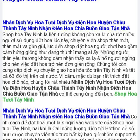
Nhân Dịch Vụ Hoa Tươi Dịch Vụ Điện Hoa Huyện Châu
Thành Tây Ninh Nhận Điên Hoa Chia Buồn Giao Tận Nhà
Shop hoa Tây Ninh là liên tưởng không còn xa lạ của rất nhiều
người sử dụng đặt hoa lúc này, chuyên viên shop thân mật,
thân mật và gần gũi, lúc đến shop đặt hoa người chơi bao gồm
cảm hứng giống như đang thủ thỉ mang ai ấy. Những người
thân yêu thương không cảm nhận thấy xa lạ & hổ ngươi ngùng
cho nên việc đặt hoa trở nên đơn giản rộng. Chúng tôi còn
cung cấp dịch vụ chuyển giao hoa hỏa tốc trên Tây Ninh và tất
cả 63 đô thị trên cả nước. Vì cầm, mặc dù bạn rất thích đặt
hoa chỗ nào, chúng tôi rất nhiều
Nhân Dịch Vụ Hoa Tươi Dịch
Vụ Điện Hoa Huyện Châu Thành Tây Ninh Nhận Điên Hoa
Chia Buồn Giao Tận Nhà
có thể cung ứng đến bạn.
Shop Hoa
Tươi Tây Ninh
Nhân Dịch Vụ Hoa Tươi Dịch Vụ Điện Hoa Huyện Châu
Thành Tây Ninh Nhận Điên Hoa Chia Buồn Giao Tận Nhà
Có
nhị cách để đặt hoa, một là singin vào website của Shop hoa
tuoi Tây Ninh, hai khi là Call năng lượng điện tới Hotline sẽ sở
hữu được chuyên viên túc trực bất kỳ bao giờ nhằm support &