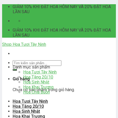
Skip
GIẢM 10% KHI ĐẶT HOA HÔM NAY VÀ 20% ĐẶT HOA
to
LẦN SAU
content
06:00 - 21:00
GIẢM 10% KHI ĐẶT HOA HÔM NAY VÀ 20% ĐẶT HOA
LẦN SAU
Shop Hoa Tươi Tây Ninh
Tìm
Danh mục sản phẩm
kiếm:
Hoa Tươi Tây Ninh
Hoa Tặng 20/10
Giỏ hàng
Hoa Sinh Nhật
Hoa Khai Trương
Chưa có sản phẩm trong giỏ hàng.
Hoa Chia Buồn
Hoa Tươi Tây Ninh
Hoa Tặng 20/10
Hoa Sinh Nhật
Hoa Khai Trương