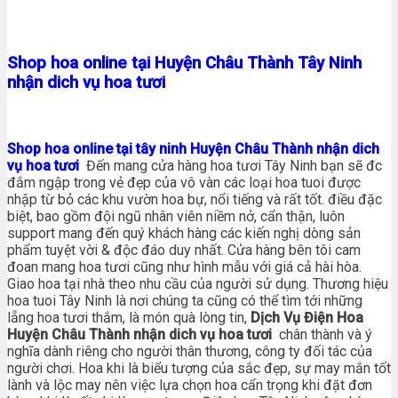
Shop hoa online tại Huyện Châu Thành Tây Ninh
nhận dich vụ hoa tươi
Shop hoa online tại tây ninh Huyện Châu Thành nhận dich
vụ hoa tươi
Đến mang cửa hàng hoa tươi Tây Ninh bạn sẽ đc
đắm ngập trong vẻ đẹp của vô vàn các loại hoa tuoi được
nhập từ bỏ các khu vườn hoa bự, nổi tiếng và rất tốt. điều đặc
biệt, bao gồm đội ngũ nhân viên niềm nở, cẩn thận, luôn
support mang đến quý khách hàng các kiến nghị dòng sản
phẩm tuyệt vời & độc đáo duy nhất. Cửa hàng bên tôi cam
đoan mang hoa tươi cũng như hình mẫu với giá cả hài hòa.
Giao hoa tại nhà theo nhu cầu của người sử dụng. Thương hiệu
hoa tuoi Tây Ninh là nơi chúng ta cũng có thể tìm tới những
lẵng hoa tươi thắm, là món quà lòng tin,
Dịch Vụ Điện Hoa
Huyện Châu Thành nhận dich vụ hoa tươi
chân thành và ý
nghĩa dành riêng cho người thân thương, công ty đối tác của
người chơi. Hoa khi là biểu tượng của sắc đẹp, sự may mắn tốt
lành và lộc may nên việc lựa chọn hoa cẩn trọng khi đặt đơn