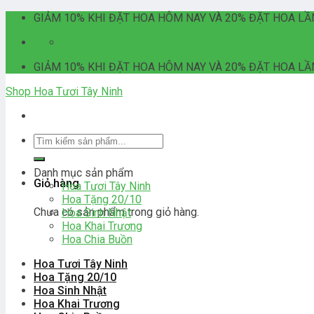
Skip
GIẢM 10% KHI ĐẶT HOA HÔM NAY VÀ 20% ĐẶT HOA LẦ
to
06:00 - 21:00
content
GIẢM 10% KHI ĐẶT HOA HÔM NAY VÀ 20% ĐẶT HOA LẦ
Shop Hoa Tươi Tây Ninh
Tìm
kiếm:
Danh mục sản phẩm
Giỏ hàng
Hoa Tươi Tây Ninh
Hoa Tặng 20/10
Chưa có sản phẩm trong giỏ hàng.
Hoa Sinh Nhật
Hoa Khai Trương
Hoa Chia Buồn
Hoa Tươi Tây Ninh
Hoa Tặng 20/10
Hoa Sinh Nhật
Hoa Khai Trương