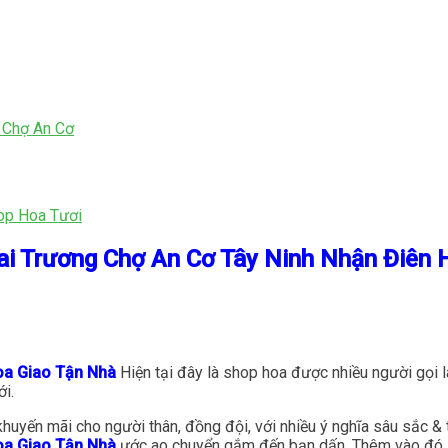
 Chợ An Cơ
op Hoa Tươi
ai Trương Chợ An Cơ Tây Ninh Nhận Điên 
oa Giao Tận Nhà
Hiện tại đây là shop hoa được nhiều người gọi là
ới.
huyến mãi cho người thân, đồng đội, với nhiều ý nghĩa sâu sắc & 
oa Giao Tận Nhà
ước ao chuyển gắm đến bạn dấn. Thêm vào đó, 