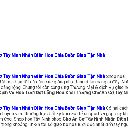
ơ Tây Ninh Nhận Điên Hoa Chia Buồn Giao Tận Nhà
ơ Tây Ninh Nhận Điên Hoa Chia Buồn Giao Tận Nhà
Shop hoa T
 đặt hoa bạn tất cả cảm xúc giống như đang rỉ tai mang ai đấy. N
dàng rộng. Chúng tôi còn cung ứng Thương Mại & dịch Vụ giao hoa 
ịch Vụ Hoa Tươi Đặt Lẵng Hoa Khai Trương Chợ An Cơ Tây N
ơ Tây Ninh Nhận Điên Hoa Chia Buồn Giao Tận Nhà
Có hai các
c chuyên viên thường trực bất kỳ khi nào để support và góp quý k
cảm ứng, Shop hoa Tây Ninh shop
Chợ An Cơ Tây Ninh Nhận Điên
 trong khoảng 1h-2h tôi sẽ giao bó hoa tươi độc nhất đến tay ngư